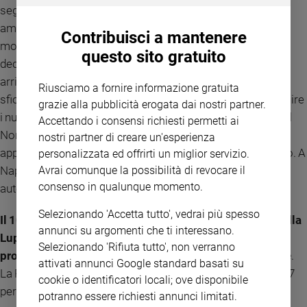
seguirono con attenzione quell’evento spartiacque: gli
americani erano per la Repubblica, gli inglesi per la
Contribuisci a mantenere
monarchia. Quel giorno il New York Times titola: «L’Italia
questo sito gratuito
decide oggi. La gloria delle donne al primo voto». Quando
arrivano i primi dati dal Sud, i monarchici esultano: Napoli
Riusciamo a fornire informazione gratuita
sfiorava l’80 per cento per il Re. Ma poi cominciano ad affluire
grazie alla pubblicità erogata dai nostri partner.
i numeri del Nord: Emilia, Toscana, Lombardia, Piemonte. Il
Accettando i consensi richiesti permetti ai
Nord della Resistenza. Una valanga repubblicana. L’Italia
nostri partner di creare un'esperienza
appare spaccata in due. Per giorni il Paese rimase sospeso. A
personalizzata ed offrirti un miglior servizio.
Napoli esplosero scontri violenti, con morti e feriti. Le
Avrai comunque la possibilità di revocare il
consenso in qualunque momento.
autoblindo correvano nelle strade tra i cortei contrapposti.
Selezionando 'Accetta tutto', vedrai più spesso
Il 10 giugno a Montecitorio, in un’affollatissima Sala della
annunci su argomenti che ti interessano.
Lupa, il presidente della Cassazione Giuseppe Pagano
Selezionando 'Rifiuta tutto', non verranno
pronuncia quasi frettolosamente la dichiarazione finale
.
attivati annunci Google standard basati su
La Repubblica ottiene 12 milioni e 700 mila voti, pari al 54,27
cookie o identificatori locali; ove disponibile
per cento dei voti validi, la monarchia 10 milioni e 700 mila,
potranno essere richiesti annunci limitati.