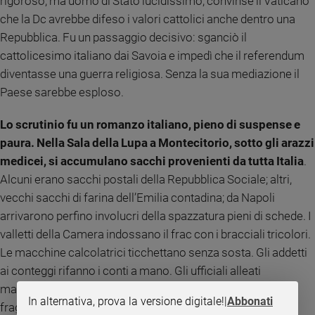
rigoroso, ma uomo di Stato lucidissimo, convinse il Vaticano
che la Dc avrebbe difeso i valori cattolici anche dentro una
Repubblica. Fu un passaggio decisivo: sganciò il
cattolicesimo italiano dai Savoia e impedì che il referendum
diventasse una guerra religiosa. Senza la sua mediazione il
Paese sarebbe esploso.
Lo scrutinio fu un romanzo italiano, pieno di suspense e
paura. Nella Sala della Lupa a Montecitorio, sotto gli arazzi
medicei, si accumulano sacchi provenienti da tutta Italia
.
Alcuni erano sacchi postali della Repubblica Sociale; altri,
vecchi sacchi di farina dell’Emilia contadina; da Napoli
arrivarono perfino involucri della spazzatura pieni di schede. I
valletti della Camera indossano il frac con i bracciali tricolori.
Le macchine calcolatrici ticchettano senza sosta. Gli addetti
ai conteggi rifanno i conti a mano. Gli ufficiali alleati
masticano chewing gum osservando quella democrazia
In alternativa, prova la versione digitale!
|
Abbonati
fragile che cerca di nascere dalle macerie. Gli Alleati