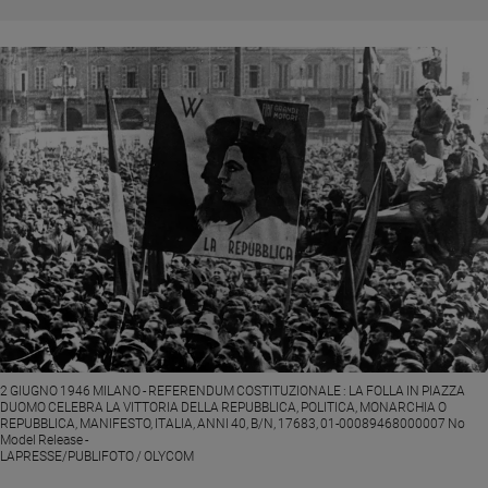
Chiesa
Chiesa
Fede
e
spiritualità
Santi
Devozione
e
fede
Parola
del
giorno
Santo
del
giorno
2 GIUGNO 1946 MILANO - REFERENDUM COSTITUZIONALE : LA FOLLA IN PIAZZA
DUOMO CELEBRA LA VITTORIA DELLA REPUBBLICA, POLITICA, MONARCHIA O
REPUBBLICA, MANIFESTO, ITALIA, ANNI 40, B/N, 17683, 01-00089468000007 No
Società
Model Release -
e
LAPRESSE/PUBLIFOTO / OLYCOM
valori