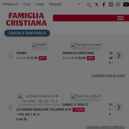
Riflessioni
Foto
Video
Podcast
Privacy Policy
Chi siamo
Contatti
Pubblicità
Attualità
Registrati
Redazione
Italia
Home page
>
Attualità
>
Italia
>
Il 2 giugno 1946: come n...
EDICOLA SAN PAOLO
Cronaca
Politica
Mondo
GBABY
FAMIGLIA CRISTIANA
GBABY DIGITA
❮
❯
€ 34,80
€ 21,90
€ 104,00
€ 83,00
ABBONAMEN
37%
20%
Economia
€ 16,99
Legalità
e
Visualizza tutte le riviste
giustizia
Sport
Interviste
DIARIO G 2026-27
COLLANA ARS
❮
❯
Papa
LE GRANDI BASILICHE ITALIANE
€ 8,90
1 - 2
- € 8,90
- VOL DA 1 AL 5
€ 18,50
Papa
€ 64,50
Visualizza tutte le collection