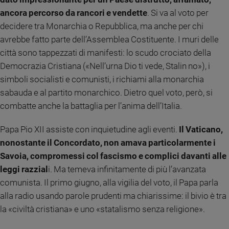
e
ancora percorso da rancori e vendette
. Si va al voto per
giovani
decidere tra Monarchia o Repubblica, ma anche per chi
Adolescenza
avrebbe fatto parte dell’Assemblea Costituente. I muri delle
Bioetica
città sono tappezzati di manifesti: lo scudo crociato della
Democrazia Cristiana («Nell’urna Dio ti vede, Stalin no»), i
simboli socialisti e comunisti, i richiami alla monarchia
Vai
sabauda e al partito monarchico. Dietro quel voto, però, si
combatte anche la battaglia per l’anima dell’Italia.
Riflessioni
Papa Pio XII assiste con inquietudine agli eventi.
Il Vaticano,
nonostante il Concordato, non amava particolarmente i
Foto
Savoia, compromessi col fascismo e complici davanti alle
leggi razzial
i. Ma temeva infinitamente di più l’avanzata
Video
comunista. Il primo giugno, alla vigilia del voto, il Papa parla
alla radio usando parole prudenti ma chiarissime: il bivio è tra
Podcast
la «civiltà cristiana» e uno «statalismo senza religione».
Privacy