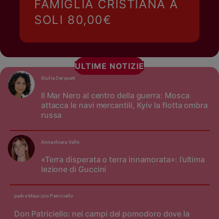
FAMIGLIA CRISTIANA A
SOLI 80,00€
ULTIME NOTIZIE
Giulia Cerqueti
Il Mar Nero al centro della guerra: Mosca
attacca le navi mercantili, Kyiv la flotta ombra
russa
Annachiara Valle
«Terra disperata o terra innamorata»: l’ultima
lezione di Guccini
padre Maurizio Patriciello
Don Patriciello: nei campi del pomodoro dove la