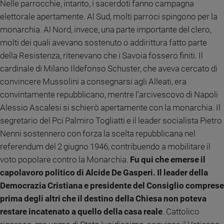
Nelle parrocchie, intanto, i sacerdoti fanno campagna
Policy
elettorale apertamente. Al Sud, molti parroci spingono per la
monarchia. Al Nord, invece, una parte importante del clero,
Chi
molti dei quali avevano sostenuto o addirittura fatto parte
siamo
della Resistenza, ritenevano che i Savoia fossero finiti. Il
cardinale di Milano Ildefonso Schuster, che aveva cercato di
Contatti
convincere Mussolini a consegnarsi agli Alleati, era
convintamente repubblicano, mentre l’arcivescovo di Napoli
Pubblicità
Alessio Ascalesi si schierò apertamente con la monarchia. Il
segretario del Pci Palmiro Togliatti e il leader socialista Pietro
Registrati
Nenni sostennero con forza la scelta repubblicana nel
referendum del 2 giugno 1946, contribuendo a mobilitare il
Redazione
voto popolare contro la Monarchia.
Fu qui che emerse il
capolavoro politico di Alcide De Gasperi. Il leader della
Social
Democrazia Cristiana e presidente del Consiglio comprese
prima degli altri che il destino della Chiesa non poteva
restare incatenato a quello della casa reale
. Cattolico