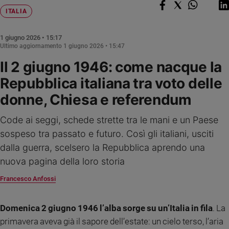
Ambiente
ITALIA
e
Creato
1 giugno 2026 • 15:17
Volontariato
Ultimo aggiornamento
1 giugno 2026 • 15:47
Diritti
Il 2 giugno 1946: come nacque la
Aziende
Repubblica italiana tra voto delle
di
valore
donne, Chiesa e referendum
Caso
della
Code ai seggi, schede strette tra le mani e un Paese
settimana
sospeso tra passato e futuro. Così gli italiani, usciti
Migranti
dalla guerra, scelsero la Repubblica aprendo una
Diversità
nuova pagina della loro storia
e
inclusione
Francesco Anfossi
Costume
Domenica 2 giugno 1946 l’alba sorge su un’Italia in fila
. La
Cultura
e
primavera aveva già il sapore dell’estate: un cielo terso, l’aria
spettacoli