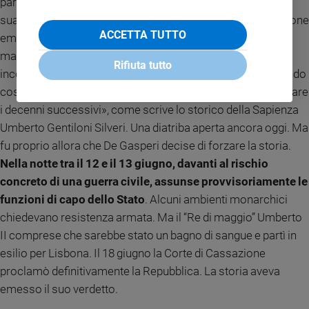
pari al 45,73. Come ha ormai accertato la storiografia, fu la
sua incauta dichiarazione conclusiva («la Corte di Cassazione
ACCETTA TUTTO
emetterà in altra adunanza i risultati coi dati delle sezioni
mancanti») a essere «strumentalmente utilizzata dagli
Rifiuta tutto
incontrollati e ripetuti richiami su presunti brogli, alimentando
così un racconto alternativo che si spinge fino ad attraversare
i decenni successivi», come scrive lo storico della Sapienza
Umberto Gentiloni Silveri. Una diatriba aperta ancora oggi. Ma
fu proprio allora che De Gasperi decise di forzare la storia.
Nella notte tra il 12 e il 13 giugno, davanti al rischio
concreto di una guerra civile, assunse provvisoriamente le
funzioni di capo dello Stato
. Alcuni ambienti monarchici
chiedevano resistenza armata. Ma il “Re di maggio” Umberto
II comprese che sarebbe stato un bagno di sangue e partì in
esilio per Lisbona. Il 18 giugno la Corte di Cassazione
proclamò definitivamente la Repubblica. La storia aveva
emesso il suo verdetto.