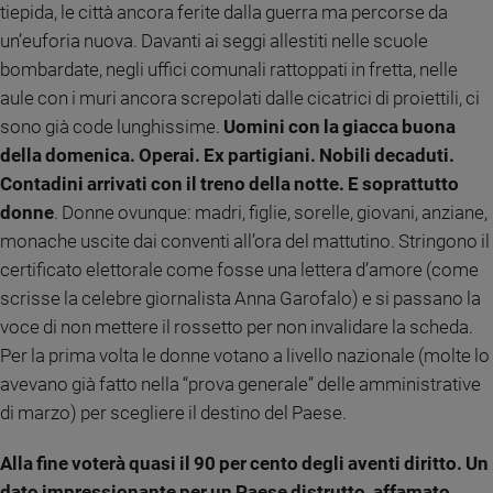
tiepida, le città ancora ferite dalla guerra ma percorse da
Sanremo
un’euforia nuova. Davanti ai seggi allestiti nelle scuole
2026
bombardate, negli uffici comunali rattoppati in fretta, nelle
Cinema,
aule con i muri ancora screpolati dalle cicatrici di proiettili, ci
Tv
sono già code lunghissime.
Uomini con la giacca buona
e
streaming
della domenica. Operai. Ex partigiani. Nobili decaduti.
Libri
Contadini arrivati con il treno della notte. E soprattutto
Musica
donne
. Donne ovunque: madri, figlie, sorelle, giovani, anziane,
Arte
monache uscite dai conventi all’ora del mattutino. Stringono il
certificato elettorale come fosse una lettera d’amore (come
Famiglia
scrisse la celebre giornalista Anna Garofalo) e si passano la
ed
educazione
voce di non mettere il rossetto per non invalidare la scheda.
Per la prima volta le donne votano a livello nazionale (molte lo
Genitori
e
avevano già fatto nella “prova generale” delle amministrative
figli
di marzo) per scegliere il destino del Paese.
Nonni
Alla fine voterà quasi il 90 per cento degli aventi diritto. Un
Coppia
dato impressionante per un Paese distrutto, affamato,
Scuola