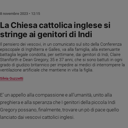
Chiesa
Chiesa
8 novembre 2023 • 12:15
Fede
La Chiesa cattolica inglese si
e
stringe ai genitori di Indi
spiritualità
Santi
Il pensiero dei vescovi, in un comunicato sul sito della Conferenza
Devozione
episcopale di Inghilterra e Galles, va alla famiglia, alla estenuante
battaglia legale condotta, per settimane, dai genitori di Indi, Claire
e
Staniforth e Dean Gregory, 35 e 37 anni, che si sono battuti in ogni
fede
grado di giudizio britannico per impedire ai medici di interrompere la
Parola
ventilazione artificiale che mantiene in vita la figlia.
del
Silvia Guzzetti
giorno
Santo
del
E’ un appello alla compassione e all’umanità, unito alla
giorno
preghiera e alla speranza che I genitori della piccola Indi
Gregory possano, finalmente, trovare un pò di pace quello
Società
lanciato dai vescovi cattolici inglesi.
e
valori