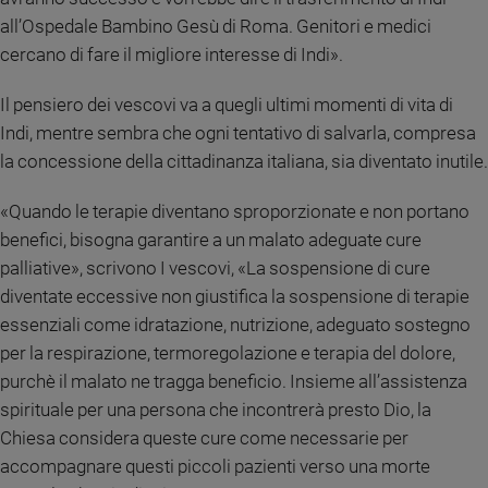
e
all’Ospedale Bambino Gesù di Roma. Genitori e medici
giovani
cercano di fare il migliore interesse di Indi».
Adolescenza
Bioetica
Il pensiero dei vescovi va a quegli ultimi momenti di vita di
Indi, mentre sembra che ogni tentativo di salvarla, compresa
la concessione della cittadinanza italiana, sia diventato inutile.
Vai
«Quando le terapie diventano sproporzionate e non portano
benefici, bisogna garantire a un malato adeguate cure
Riflessioni
palliative», scrivono I vescovi, «La sospensione di cure
diventate eccessive non giustifica la sospensione di terapie
Foto
essenziali come idratazione, nutrizione, adeguato sostegno
per la respirazione, termoregolazione e terapia del dolore,
Video
purchè il malato ne tragga beneficio. Insieme all’assistenza
spirituale per una persona che incontrerà presto Dio, la
Podcast
Chiesa considera queste cure come necessarie per
accompagnare questi piccoli pazienti verso una morte
Privacy