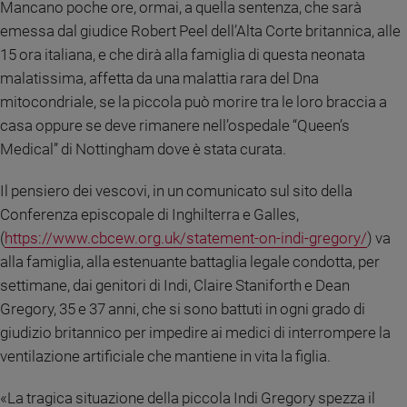
Mancano poche ore, ormai, a quella sentenza, che sarà
Ambiente
emessa dal giudice Robert Peel dell’Alta Corte britannica, alle
e
Creato
15 ora italiana, e che dirà alla famiglia di questa neonata
Volontariato
malatissima, affetta da una malattia rara del Dna
Diritti
mitocondriale, se la piccola può morire tra le loro braccia a
Aziende
casa oppure se deve rimanere nell’ospedale “Queen’s
di
Medical” di Nottingham dove è stata curata.
valore
Caso
Il pensiero dei vescovi, in un comunicato sul sito della
della
Conferenza episcopale di Inghilterra e Galles,
settimana
(
https://www.cbcew.org.uk/statement-on-indi-gregory/
) va
Migranti
alla famiglia, alla estenuante battaglia legale condotta, per
Diversità
settimane, dai genitori di Indi, Claire Staniforth e Dean
e
inclusione
Gregory, 35 e 37 anni, che si sono battuti in ogni grado di
Costume
giudizio britannico per impedire ai medici di interrompere la
ventilazione artificiale che mantiene in vita la figlia.
Cultura
e
«La tragica situazione della piccola Indi Gregory spezza il
spettacoli