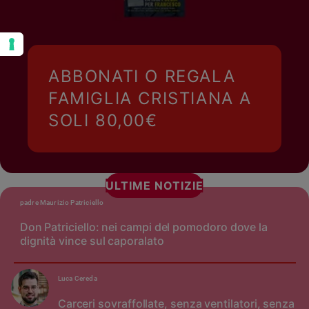
ABBONATI O REGALA
FAMIGLIA CRISTIANA A
SOLI 80,00€
ULTIME NOTIZIE
padre Maurizio Patriciello
Don Patriciello: nei campi del pomodoro dove la
dignità vince sul caporalato
Luca Cereda
Carceri sovraffollate, senza ventilatori, senza