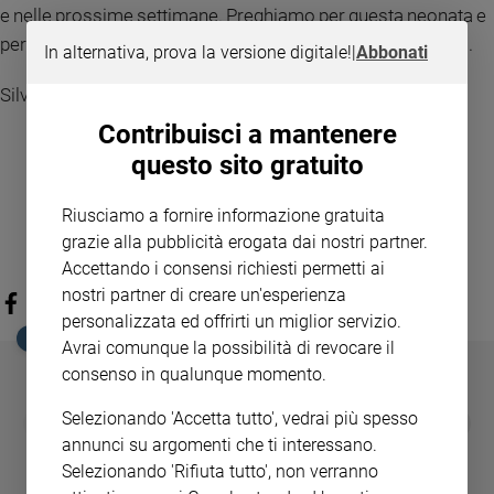
e nelle prossime settimane. Preghiamo per questa neonata e
per I suoi genitori e la sua famiglia e per chi la sta curando».
In alternativa, prova la versione digitale!
|
Abbonati
Silvia Guzzetti
Contribuisci a mantenere
questo sito gratuito
Riusciamo a fornire informazione gratuita
grazie alla pubblicità erogata dai nostri partner.
Accettando i consensi richiesti permetti ai
nostri partner di creare un'esperienza
personalizzata ed offrirti un miglior servizio.
EDICOLA SAN PAOLO
Avrai comunque la possibilità di revocare il
consenso in qualunque momento.
Selezionando 'Accetta tutto', vedrai più spesso
GBABY
FAMIGLIA CRISTIANA
GBABY DIGITA
❮
❯
€ 34,80
€ 21,90
€ 104,00
€ 83,00
ABBONAMEN
37%
20%
annunci su argomenti che ti interessano.
€ 16,99
Selezionando 'Rifiuta tutto', non verranno