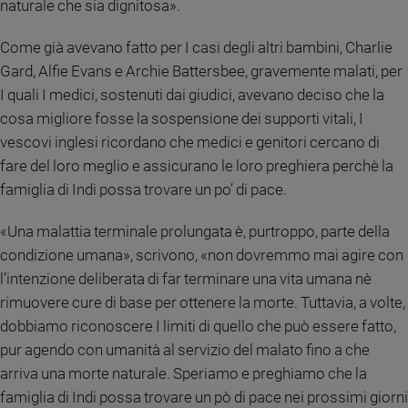
naturale che sia dignitosa».
Policy
Come già avevano fatto per I casi degli altri bambini, Charlie
Chi
Gard, Alfie Evans e Archie Battersbee, gravemente malati, per
I quali I medici, sostenuti dai giudici, avevano deciso che la
siamo
cosa migliore fosse la sospensione dei supporti vitali, I
vescovi inglesi ricordano che medici e genitori cercano di
Contatti
fare del loro meglio e assicurano le loro preghiera perchè la
Pubblicità
famiglia di Indi possa trovare un po’ di pace.
«Una malattia terminale prolungata è, purtroppo, parte della
Registrati
condizione umana», scrivono, «non dovremmo mai agire con
l’intenzione deliberata di far terminare una vita umana nè
Redazione
rimuovere cure di base per ottenere la morte. Tuttavia, a volte,
dobbiamo riconoscere I limiti di quello che può essere fatto,
Social
pur agendo con umanità al servizio del malato fino a che
arriva una morte naturale. Speriamo e preghiamo che la
famiglia di Indi possa trovare un pò di pace nei prossimi giorni