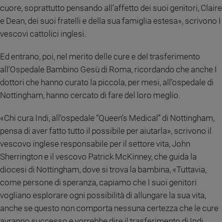
cuore, soprattutto pensando all’affetto dei suoi genitori, Claire
Sanremo
e Dean, dei suoi fratelli e della sua famiglia estesa», scrivono I
2026
vescovi cattolici inglesi.
Cinema,
Tv
Ed entrano, poi, nel merito delle cure e del trasferimento
e
streaming
all’Ospedale Bambino Gesù di Roma, ricordando che anche I
Libri
dottori che hanno curato la piccola, per mesi, all’ospedale di
Musica
Nottingham, hanno cercato di fare del loro meglio.
Arte
«Chi cura Indi, all’ospedale “Queen’s Medical” di Nottingham,
Famiglia
pensa di aver fatto tutto il possibile per aiutarla», scrivono il
ed
vescovo inglese responsabile per il settore vita, John
educazione
Sherrington e il vescovo Patrick McKinney, che guida la
Genitori
diocesi di Nottingham, dove si trova la bambina, «Tuttavia,
e
come persone di speranza, capiamo che I suoi genitori
figli
vogliano esplorare ogni possibilità di allungare la sua vita,
Nonni
anche se questo non comporta nessuna certezza che le cure
Coppia
avranno successo e vorrebbe dire il trasferimento di Indi
Scuola