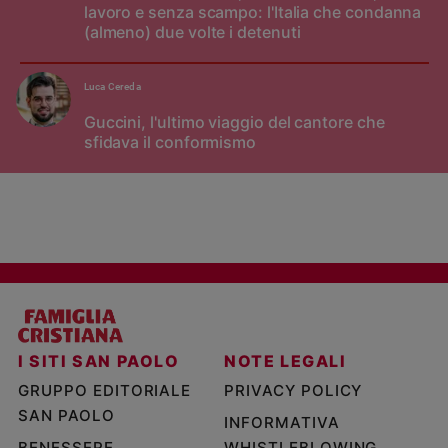
lavoro e senza scampo: l'Italia che condanna
(almeno) due volte i detenuti
Luca Cereda
Guccini, l'ultimo viaggio del cantore che
sfidava il conformismo
I SITI SAN PAOLO
NOTE LEGALI
GRUPPO EDITORIALE
PRIVACY POLICY
SAN PAOLO
INFORMATIVA
BENESSERE
WHISTLEBLOWING