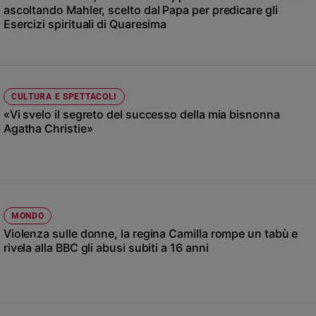
Chiesa
ascoltando Mahler, scelto dal Papa per predicare gli
Esercizi spirituali di Quaresima
Chiesa
Fede
e
spiritualità
CULTURA E SPETTACOLI
Santi
«Vi svelo il segreto del successo della mia bisnonna
Devozione
Agatha Christie»
e
fede
Parola
del
giorno
MONDO
Santo
Violenza sulle donne, la regina Camilla rompe un tabù e
del
rivela alla BBC gli abusi subiti a 16 anni
giorno
Società
e
valori