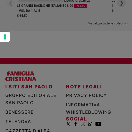
DIARIO G 2026-27
COLLANA ARS
❮
❯
LE GRANDI BASILICHE ITALIANE
€ 8,90
1 - 2
- € 8,90
- VOL DA 1 AL 5
€ 18,50
€ 64,50
Visualizza tutte le collection
I SITI SAN PAOLO
NOTE LEGALI
GRUPPO EDITORIALE
PRIVACY POLICY
SAN PAOLO
INFORMATIVA
BENESSERE
WHISTLEBLOWING
SOCIAL
TELENOVA
GAZZETTA D'ALBA