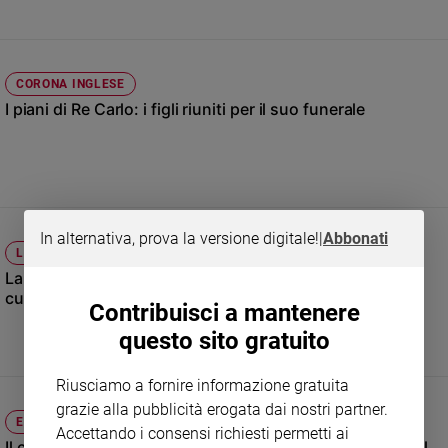
Sanremo
2026
Cinema,
CORONA INGLESE
Tv
I piani di Re Carlo: i figli riuniti per il suo funerale
e
streaming
Libri
Musica
Arte
In alternativa, prova la versione digitale!
|
Abbonati
LONDRA
Famiglia
ed
La principessa Kate torna nell'ospedale dove è stata
educazione
curata
Contribuisci a mantenere
Genitori
questo sito gratuito
e
figli
Riusciamo a fornire informazione gratuita
Nonni
grazie alla pubblicità erogata dai nostri partner.
Coppia
ELEZIONI NEL REGNO UNITO
Accettando i consensi richiesti permetti ai
Il ciclone Labour travolge i conservatori: Keir Starmer è il
Scuola