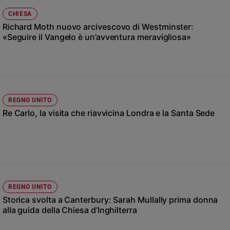
Ambiente
CHIESA
e
Richard Moth nuovo arcivescovo di Westminster:
Creato
«Seguire il Vangelo è un’avventura meravigliosa»
Volontariato
Diritti
Aziende
di
valore
REGNO UNITO
Caso
Re Carlo, la visita che riavvicina Londra e la Santa Sede
della
settimana
Migranti
Diversità
e
inclusione
Costume
REGNO UNITO
Storica svolta a Canterbury: Sarah Mullally prima donna
Cultura
alla guida della Chiesa d’Inghilterra
e
spettacoli