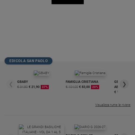
Policy
Chi
siamo
Contatti
EDICOLA SAN PAOLO
Pubblicità
Registrati
GBABY
FAMIGLIA CRISTIANA
GBABY DIGITA
❮
❯
€ 34,80
€ 21,90
€ 104,00
€ 83,00
ABBONAMEN
37%
20%
Redazione
€ 16,99
Visualizza tutte le riviste
Social