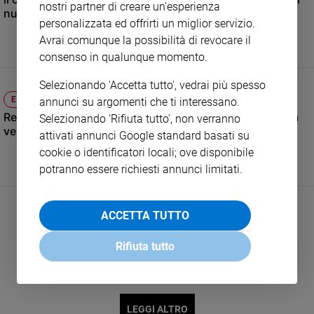
nostri partner di creare un'esperienza
nuovo premier
e
personalizzata ed offrirti un miglior servizio.
giovani
Avrai comunque la possibilità di revocare il
Adolescenza
consenso in qualunque momento.
Bioetica
Selezionando 'Accetta tutto', vedrai più spesso
ELEZIONI IL 4 LUGLIO
annunci su argomenti che ti interessano.
Regno Unito, dopo 14 anni di potere "Tory" un socialista
Selezionando 'Rifiuta tutto', non verranno
Vai
verso Downing Street
attivati annunci Google standard basati su
cookie o identificatori locali; ove disponibile
Riflessioni
potranno essere richiesti annunci limitati.
Foto
ACCETTA TUTTO
Video
Rifiuta tutto
Podcast
Privacy
LEGGI ALTRO