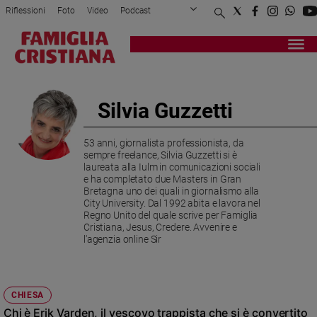
Riflessioni
Foto
Video
Podcast
Privacy Policy
Chi siamo
Contatti
Pubblicità
Attualità
Registrati
Redazione
Italia
Cronaca
Silvia Guzzetti
Politica
Mondo
53 anni, giornalista professionista, da
Economia
sempre freelance, Silvia Guzzetti si è
Legalità
laureata alla Iulm in comunicazioni sociali
e ha completato due Masters in Gran
e
Bretagna uno dei quali in giornalismo alla
giustizia
City University. Dal 1992 abita e lavora nel
Sport
Regno Unito del quale scrive per Famiglia
Cristiana, Jesus, Credere. Avvenire e
Interviste
l'agenzia online Sir
Papa
Papa
CHIESA
Chi è Erik Varden, il vescovo trappista che si è convertito