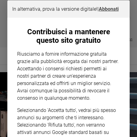
Policy
In alternativa, prova la versione digitale!
|
Abbonati
DIARIO G 2026-27
COLLANA ARS
❮
❯
LE GRANDI BASILICHE ITALIANE
€ 8,90
1 - 2
- € 8,90
Chi
- VOL DA 1 AL 5
€ 18,50
Contribuisci a mantenere
€ 64,50
siamo
questo sito gratuito
Visualizza tutte le collection
Contatti
Riusciamo a fornire informazione gratuita
grazie alla pubblicità erogata dai nostri partner.
Pubblicità
Accettando i consensi richiesti permetti ai
nostri partner di creare un'esperienza
Registrati
personalizzata ed offrirti un miglior servizio.
Avrai comunque la possibilità di revocare il
Redazione
consenso in qualunque momento.
Selezionando 'Accetta tutto', vedrai più spesso
Social
annunci su argomenti che ti interessano.
Selezionando 'Rifiuta tutto', non verranno
attivati annunci Google standard basati su