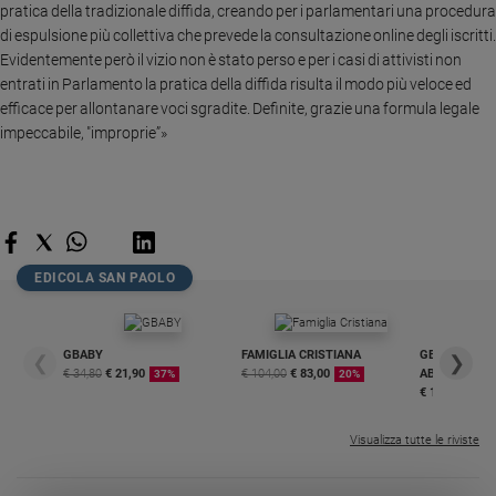
pratica della tradizionale diffida, creando per i parlamentari una procedura
e
di espulsione più collettiva che prevede la consultazione online degli iscritti.
giovani
Evidentemente però il vizio non è stato perso e per i casi di attivisti non
Adolescenza
entrati in Parlamento la pratica della diffida risulta il modo più veloce ed
Bioetica
efficace per allontanare voci sgradite. Definite, grazie una formula legale
impeccabile, "improprie”»
Vai
Riflessioni
EDICOLA SAN PAOLO
Foto
GBABY
FAMIGLIA CRISTIANA
GBABY DIGITA
❮
❯
Video
€ 34,80
€ 21,90
€ 104,00
€ 83,00
ABBONAMEN
37%
20%
€ 16,99
Podcast
Visualizza tutte le riviste
Privacy