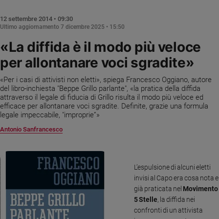
Chiesa
Chiesa
12 settembre 2014 • 09:30
Ultimo aggiornamento
7 dicembre 2025 • 15:50
Fede
«La diffida è il modo più veloce
e
spiritualità
per allontanare voci sgradite»
Santi
«Per i casi di attivisti non eletti», spiega Francesco Oggiano, autore
Devozione
del libro-inchiesta "Beppe Grillo parlante", «la pratica della diffida
e
attraverso il legale di fiducia di Grillo risulta il modo più veloce ed
fede
efficace per allontanare voci sgradite. Definite, grazie una formula
legale impeccabile, "improprie”»
Parola
del
Antonio Sanfrancesco
giorno
Santo
del
L’espulsione di alcuni eletti
giorno
invisi al Capo era cosa nota e
già praticata nel
Movimento
Società
5 Stelle
, la diffida nei
e
valori
confronti di un attivista