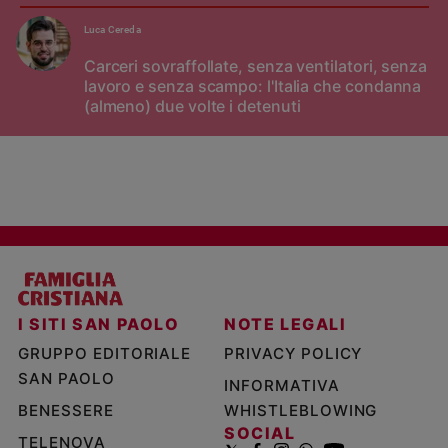
Luca Cereda
Carceri sovraffollate, senza ventilatori, senza
lavoro e senza scampo: l'Italia che condanna
(almeno) due volte i detenuti
I SITI SAN PAOLO
NOTE LEGALI
GRUPPO EDITORIALE
PRIVACY POLICY
SAN PAOLO
INFORMATIVA
BENESSERE
WHISTLEBLOWING
SOCIAL
TELENOVA