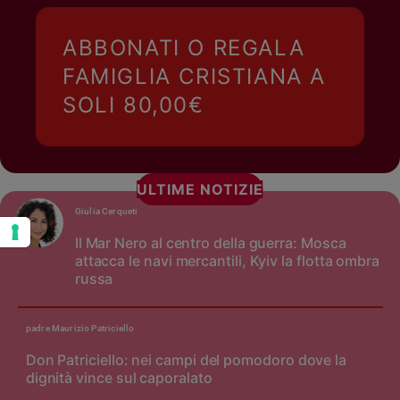
ABBONATI O REGALA
FAMIGLIA CRISTIANA A
SOLI 80,00€
ULTIME NOTIZIE
Giulia Cerqueti
Il Mar Nero al centro della guerra: Mosca
attacca le navi mercantili, Kyiv la flotta ombra
russa
padre Maurizio Patriciello
Don Patriciello: nei campi del pomodoro dove la
dignità vince sul caporalato