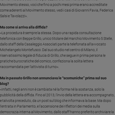
Movimento stesso, voci che fino a pochi mesi prima erano accreditate
Sanremo
come aderenti al Movimento stesso, vedi i casi di Giovanni Favia, Federica
2026
Salsi e Tavolazzi».
Cinema,
Tv
Ma come si arriva alla diffida?
e
«La procedura è sempre la stessa.
Dopo una rapida consultazione
streaming
telefonica con Beppe Grillo, unico titolare del marchio Movimento 5 Stelle,
Libri
dallo staff della Casaleggio Associati parte la telefonata all'avvocato
Musica
Michelangelo Montefusco. Dal suo studio nel centro di Milano, il
Arte
riservatissimo legale di fiducia di Grillo, che segue in prima persona le
pratiche burocratiche del comico, confeziona la solita lettera
Famiglia
raccomandata per l'attivista di turno».
ed
educazione
Ma in passato Grillo non annunciava le “scomuniche” prima sul suo
Genitori
blog?
e
«Infatti, negli anni non è cambiata né la forma né la sostanza, solo la
figli
pubblicità della diffida. Fino al 2013, l'invio della lettera era accompagnato,
e talvolta preceduto, da un post sul blog che informava la base. Ma dopo
Nonni
l'entrata in Parlamento, e l'accensione dei riflettori dei media sulla
Coppia
democrazia interna al Movimento, dallo staff hanno preferito archiviare la
Scuola