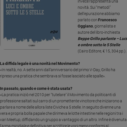
invece rappresenta una
Ambiente
novità. Sui “metodi”
e
dell’epurazione abbiamo
Creato
parlato con
Francesco
Volontariato
Oggiano
, giornalista e
Diritti
autore del libro-inchiesta
Aziende
Beppe Grillo parlante – Luci
di
e ombre sotto le 5 Stelle
valore
(Cairo Editore, € 15, 304 pp.).
Caso
della
La diffida legale è una novità nel Movimento?
settimana
«In realtà, no. A sette anni dall'anniversario del primo V-Day, Grillo ha
ripreso una pratica che sembrava si fosse lasciato alle spalle».
Migranti
Diversità
In passato, quando e come è stata usata?
e
«La pratica iniziò nel 2010 per "tutelare" il Movimento da politicanti di
inclusione
professione saltati sul carro di un promettente vincitore che iniziarono a
Costume
parlare a nome delle allora liste Civiche a 5 stelle. In seguito divenne una
vera e propria bolla papale che dirimeva le lotte intestine nelle regioni tra i
Cultura
vari Meetup, diffidando un gruppo a vantaggio di un altro. Infine è divenuta
e
spettacoli
l'arma micidiale e definitiva per azzittire le voci meno conformi al