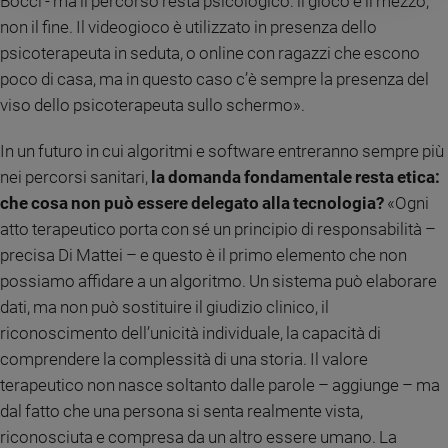
Bocci - ma il percorso resta psicologico: il gioco è il mezzo,
non il fine. Il videogioco è utilizzato in presenza dello
psicoterapeuta in seduta, o online con ragazzi che escono
poco di casa, ma in questo caso c’è sempre la presenza del
viso dello psicoterapeuta sullo schermo».
In un futuro in cui algoritmi e software entreranno sempre più
nei percorsi sanitari,
la domanda fondamentale resta etica:
che cosa non può essere delegato alla tecnologia?
«Ogni
atto terapeutico porta con sé un principio di responsabilità –
precisa Di Mattei – e questo è il primo elemento che non
possiamo affidare a un algoritmo. Un sistema può elaborare
dati, ma non può sostituire il giudizio clinico, il
riconoscimento dell’unicità individuale, la capacità di
comprendere la complessità di una storia. Il valore
terapeutico non nasce soltanto dalle parole – aggiunge – ma
dal fatto che una persona si senta realmente vista,
riconosciuta e compresa da un altro essere umano. La