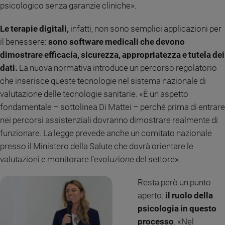
psicologico senza garanzie cliniche».
Sanremo
2026
Le terapie digitali,
infatti, non sono semplici applicazioni per
Cinema,
il benessere:
sono software medicali che devono
Tv
dimostrare efficacia, sicurezza, appropriatezza e tutela dei
e
dati.
La nuova normativa introduce un percorso regolatorio
streaming
che inserisce queste tecnologie nel sistema nazionale di
Libri
valutazione delle tecnologie sanitarie. «È un aspetto
Musica
fondamentale – sottolinea Di Mattei – perché prima di entrare
Arte
nei percorsi assistenziali dovranno dimostrare realmente di
Famiglia
funzionare. La legge prevede anche un comitato nazionale
ed
presso il Ministero della Salute che dovrà orientare le
educazione
valutazioni e monitorare l’evoluzione del settore».
Genitori
e
Resta però un punto
figli
aperto:
il ruolo della
Nonni
psicologia in questo
Coppia
processo
. «Nel
Scuola