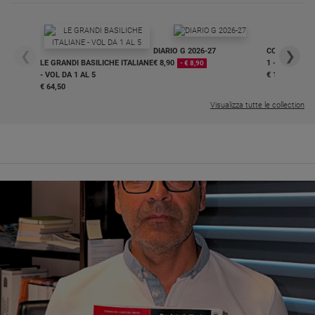
DIARIO G 2026-27
COLLANA ARS
❮
❯
LE GRANDI BASILICHE ITALIANE
€ 8,90
1 - 2
- € 8,90
- VOL DA 1 AL 5
€ 18,50
€ 64,50
Visualizza tutte le collection