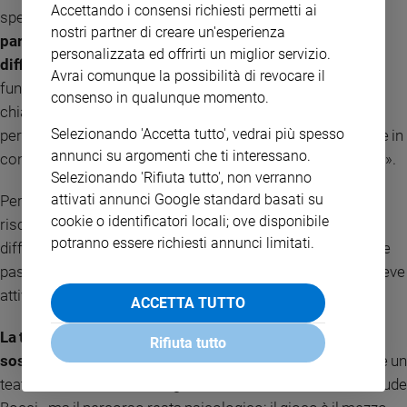
Accettando i consensi richiesti permetti ai
sperimentato», continua Bocci.
«Questo approccio è
nostri partner di creare un'esperienza
particolarmente utile con ragazzi molto bloccati o con
personalizzata ed offrirti un miglior servizio.
difficoltà relazionali
per i quali la terapia tradizionale non
Avrai comunque la possibilità di revocare il
funziona benissimo. Il gioco crea una condizione che
consenso in qualunque momento.
chiamiamo di “flow”, uno stato ottimale di calma in cui la
Selezionando 'Accetta tutto', vedrai più spesso
persona può sperimentare un maggior equilibrio ed entrare in
annunci su argomenti che ti interessano.
contatto con aspetti del proprio sé senza sentirsi giudicata».
Selezionando 'Rifiuta tutto', non verranno
attivati annunci Google standard basati su
Per anni il videogioco è stato raccontato soprattutto come
cookie o identificatori locali; ove disponibile
rischio: isolamento, dipendenza, fuga dalla realtà. «La
potranno essere richiesti annunci limitati.
differenza sta nell’uso. Un videogioco costruito per rendere
passivi non ha valore terapeutico. Quello che utilizziamo deve
attivare senso di scelta, responsabilità e autoefficacia».
ACCETTA TUTTO
La tecnologia diventa quindi uno strumento, non un
Rifiuta tutto
sostituto della relazione.
«Il mondo virtuale può diventare un
teatro interiore dove emergono emozioni e vissuti – conclude