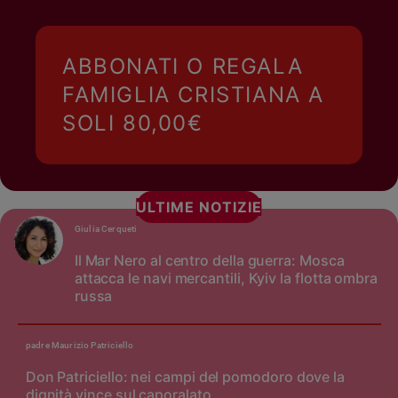
ABBONATI O REGALA
FAMIGLIA CRISTIANA A
SOLI 80,00€
ULTIME NOTIZIE
Giulia Cerqueti
Il Mar Nero al centro della guerra: Mosca
attacca le navi mercantili, Kyiv la flotta ombra
russa
padre Maurizio Patriciello
Don Patriciello: nei campi del pomodoro dove la
dignità vince sul caporalato