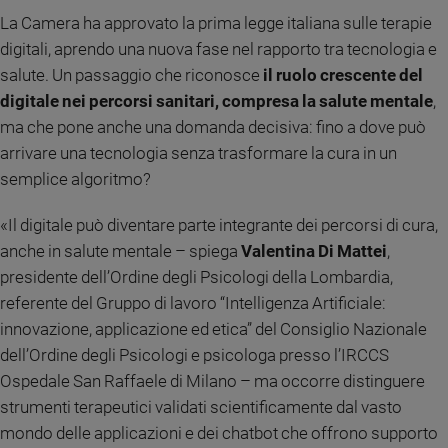
Ambiente
La Camera ha approvato la prima legge italiana sulle terapie
e
digitali, aprendo una nuova fase nel rapporto tra tecnologia e
Creato
salute. Un passaggio che riconosce
il ruolo crescente del
Volontariato
digitale nei percorsi sanitari, compresa la salute mentale
,
Diritti
ma che pone anche una domanda decisiva: fino a dove può
Aziende
arrivare una tecnologia senza trasformare la cura in un
di
valore
semplice algoritmo?
Caso
della
«Il digitale può diventare parte integrante dei percorsi di cura,
settimana
anche in salute mentale – spiega
Valentina Di Mattei
,
Migranti
presidente dell’Ordine degli Psicologi della Lombardia,
Diversità
referente del Gruppo di lavoro “Intelligenza Artificiale:
e
innovazione, applicazione ed etica” del Consiglio Nazionale
inclusione
dell’Ordine degli Psicologi e psicologa presso l’IRCCS
Costume
Ospedale San Raffaele di Milano – ma occorre distinguere
strumenti terapeutici validati scientificamente dal vasto
Cultura
e
mondo delle applicazioni e dei chatbot che offrono supporto
spettacoli