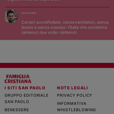
Luca Cereda
Carceri sovraffollate, senza ventilatori, senza
lavoro e senza scampo: l'Italia che condanna
(almeno) due volte i detenuti
I SITI SAN PAOLO
NOTE LEGALI
GRUPPO EDITORIALE
PRIVACY POLICY
SAN PAOLO
INFORMATIVA
BENESSERE
WHISTLEBLOWING