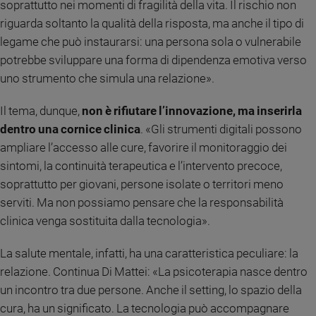
soprattutto nei momenti di fragilità della vita. Il rischio non
Policy
riguarda soltanto la qualità della risposta, ma anche il tipo di
legame che può instaurarsi: una persona sola o vulnerabile
Chi
potrebbe sviluppare una forma di dipendenza emotiva verso
siamo
uno strumento che simula una relazione».
Il tema, dunque,
non è rifiutare l’innovazione, ma inserirla
Contatti
dentro una cornice clinica
. «Gli strumenti digitali possono
Pubblicità
ampliare l’accesso alle cure, favorire il monitoraggio dei
sintomi, la continuità terapeutica e l’intervento precoce,
Registrati
soprattutto per giovani, persone isolate o territori meno
serviti. Ma non possiamo pensare che la responsabilità
Redazione
clinica venga sostituita dalla tecnologia».
La salute mentale, infatti, ha una caratteristica peculiare: la
Social
relazione. Continua Di Mattei: «La psicoterapia nasce dentro
un incontro tra due persone. Anche il setting, lo spazio della
cura, ha un significato. La tecnologia può accompagnare