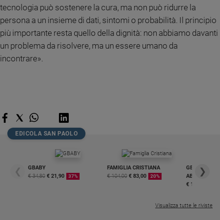
tecnologia può sostenere la cura, ma non può ridurre la
persona a un insieme di dati, sintomi o probabilità. Il principio
più importante resta quello della dignità: non abbiamo davanti
un problema da risolvere, ma un essere umano da
incontrare».
EDICOLA SAN PAOLO
GBABY
FAMIGLIA CRISTIANA
GBABY DIGITA
❮
❯
€ 34,80
€ 21,90
€ 104,00
€ 83,00
ABBONAMEN
37%
20%
€ 16,99
Visualizza tutte le riviste