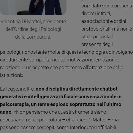
comitato sono presenti
e
giovani
diversi istituti,
Adolescenza
associazioni e ordini
Valentina Di Mattei, presidente
Bioetica
professionali, ma non è
dell’Ordine degli Psicologi
stata prevista la
della Lombardia.
presenza degli
Vai
psicologi, nonostante molte di queste tecnologie coinvolgano
direttamente comportamento, motivazione, emozioni e
relazione. È un aspetto che porteremo all’attenzione delle
Riflessioni
istituzioni».
Foto
La legge, inoltre,
non disciplina direttamente chatbot
generativi e intelligenza artificiale conversazionale in
Video
psicoterapia, un tema esploso soprattutto nell’ultimo
anno
. «Non pensiamo che questi strumenti siano
Podcast
necessariamente pericolosi – chiarisce Di Mattei – ma
possono essere percepiti come interlocutori affidabili
Privacy