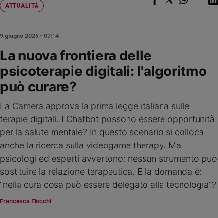
Chiesa
ATTUALITÀ
Chiesa
9 giugno 2026 • 07:14
Fede
e
La nuova frontiera delle
spiritualità
psicoterapie digitali: l'algoritmo
Santi
può curare?
Devozione
e
fede
La Camera approva la prima legge italiana sulle
Parola
terapie digitali. I Chatbot possono essere opportunità
del
per la salute mentale? In questo scenario si colloca
giorno
anche la ricerca sulla videogame therapy. Ma
Santo
psicologi ed esperti avvertono: nessun strumento può
del
sostituire la relazione terapeutica. E la domanda è:
giorno
“nella cura cosa può essere delegato alla tecnologia”?
Società
e
Francesca Fiocchi
valori