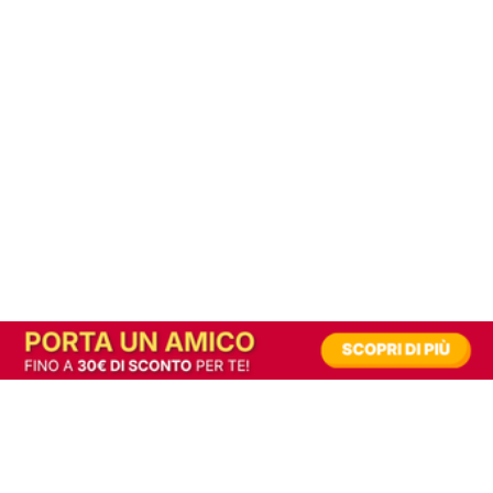
In alternativa, prova la versione digitale!
|
Abbonati
Contribuisci a mantenere questo sito gratuito
Riusciamo a fornire informazione gratuita grazie alla pubblicità erogata dai nostri
partner.
Accettando i consensi richiesti permetti ai nostri partner di creare un'esperienza