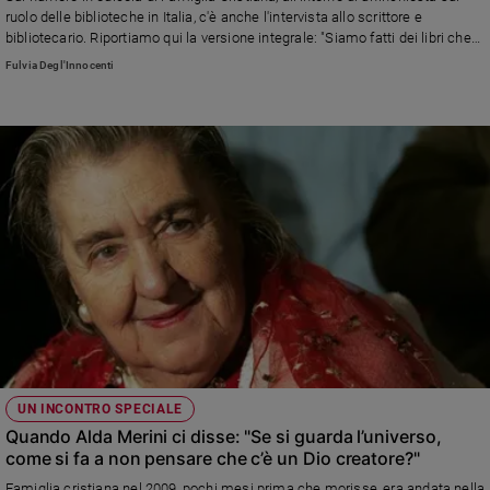
ruolo delle biblioteche in Italia, c'è anche l'intervista allo scrittore e
bibliotecario. Riportiamo qui la versione integrale: "Siamo fatti dei libri che
abbiamo letto", racconta
Fulvia Degl'Innocenti
UN INCONTRO SPECIALE
Quando Alda Merini ci disse: "Se si guarda l’universo,
come si fa a non pensare che c’è un Dio creatore?"
Famiglia cristiana nel 2009, pochi mesi prima che morisse, era andata nella