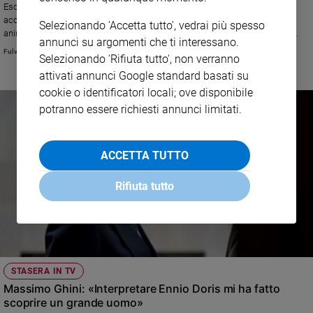
Esce oggi il nuovo brano dei Ricchi e Poveri “Il Natale degli Angeli”,
accompagnato da un video in cui Angela e Angelo, trasformati in cartoni
Selezionando 'Accetta tutto', vedrai più spesso
animati, mettono "le ali". In questa intervista ci raccontano il segreto del
annunci su argomenti che ti interessano.
loro successo: " "Ci amano anche i bambini, perché ci vedono come dei
Fulvia Degl'Innocenti
Selezionando 'Rifiuta tutto', non verranno
nonni o degli zii che portano un po’ di leggerezza e di speranza con le loro
canzoni"
attivati annunci Google standard basati su
cookie o identificatori locali; ove disponibile
potranno essere richiesti annunci limitati.
ACCETTA TUTTO
Rifiuta tutto
STASERA IN TV
Massimo Ghini: «Interpretare Ennio Doris mi ha fatto
scoprire un grande uomo»