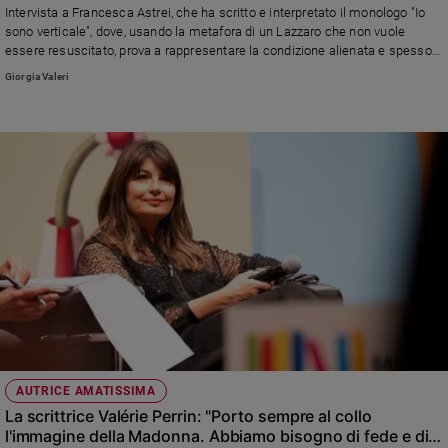
Intervista a Francesca Astrei, che ha scritto e interpretato il monologo "Io
sono verticale", dove, usando la metafora di un Lazzaro che non vuole
essere resuscitato, prova a rappresentare la condizione alienata e spesso
agli altri incomprensibile di chi soffre di depressione. Con un riferimento, a
Giorgia Valeri
partire dal titolo, all'esperienza della poetessa Silvia Plath
AUTRICE AMATISSIMA
La scrittrice Valérie Perrin: "Porto sempre al collo
l'immagine della Madonna. Abbiamo bisogno di fede e di