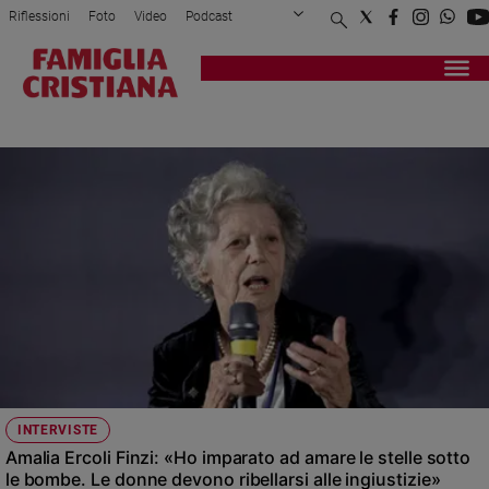
Riflessioni
Foto
Video
Podcast
Privacy Policy
Chi siamo
Contatti
Pubblicità
Attualità
Registrati
Redazione
Italia
INTERVISTA
Cronaca
Politica
Mondo
Economia
Legalità
e
giustizia
Sport
Interviste
Papa
INTERVISTE
Papa
Amalia Ercoli Finzi: «Ho imparato ad amare le stelle sotto
le bombe. Le donne devono ribellarsi alle ingiustizie»