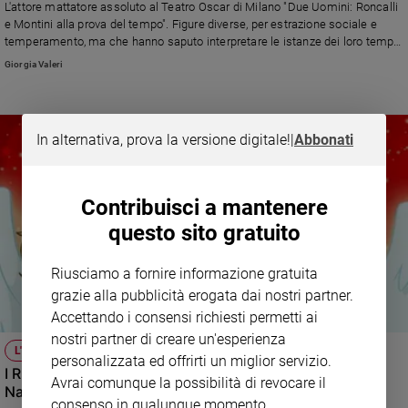
L'attore mattatore assoluto al Teatro Oscar di Milano "Due Uomini: Roncalli
e Montini alla prova del tempo". Figure diverse, per estrazione sociale e
temperamento, ma che hanno saputo interpretare le istanze dei loro tempi.
L'intervista in cui spiega come è nato questo testo
Giorgia Valeri
In alternativa, prova la versione digitale!
|
Abbonati
Contribuisci a mantenere
questo sito gratuito
Riusciamo a fornire informazione gratuita
grazie alla pubblicità erogata dai nostri partner.
Accettando i consensi richiesti permetti ai
nostri partner di creare un'esperienza
L'INTERVISTA
personalizzata ed offrirti un miglior servizio.
I Ricchi e Poveri diventano "angeli" per un augurio di
Avrai comunque la possibilità di revocare il
Natale molto speciale
consenso in qualunque momento.