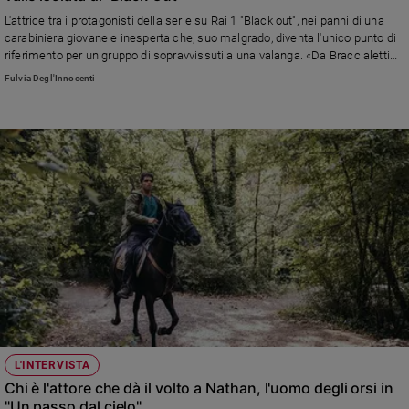
L'attrice tra i protagonisti della serie su Rai 1 "Black out", nei panni di una
carabiniera giovane e inesperta che, suo malgrado, diventa l'unico punto di
riferimento per un gruppo di sopravvissuti a una valanga. «Da Braccialetti
rossi a Chiara Lubich, finalmente con questo ruolo in divisa ho potuto
Fulvia Degl'Innocenti
scoprire il fascino della montagna», ci racconta
L'INTERVISTA
Chi è l'attore che dà il volto a Nathan, l'uomo degli orsi in
"Un passo dal cielo"