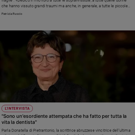
fragile": «Dedico il mio libro a tutte le sopravvissute, a tutte quelle donne
che hanno vissuto grandi traumi ma anche, in generale, a tutte le piccole
cose a cui le donne, quotidianamente, devono ancora sopravvivere»
Patrizia Ruscio
L'INTERVISTA
"Sono un'esordiente attempata che ha fatto per tutta la
vita la dentista"
Parla Donatella di Pietrantonio, la scrittrice abruzzese vincitrice dell'ultima