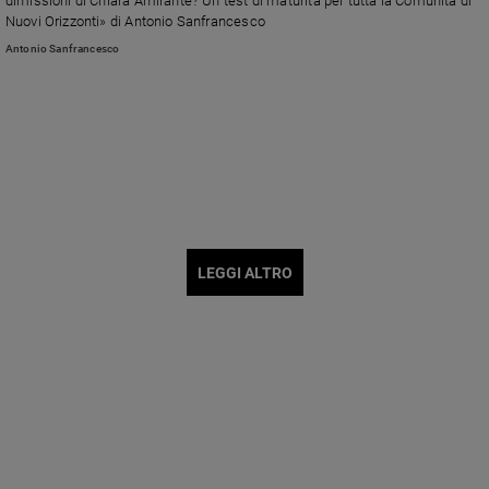
dimissioni di Chiara Amirante? Un test di maturità per tutta la Comunità di
Nuovi Orizzonti» di Antonio Sanfrancesco
Antonio Sanfrancesco
LEGGI ALTRO