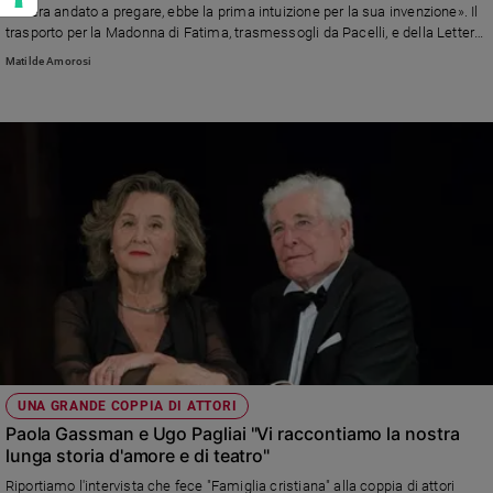
dov'era andato a pregare, ebbe la prima intuizione per la sua invenzione». Il
trasporto per la Madonna di Fatima, trasmessogli da Pacelli, e della Lettera
di Messina, della cui effige curò l'illuminazione
Matilde Amorosi
UNA GRANDE COPPIA DI ATTORI
Paola Gassman e Ugo Pagliai "Vi raccontiamo la nostra
lunga storia d'amore e di teatro"
Riportiamo l'intervista che fece "Famiglia cristiana" alla coppia di attori