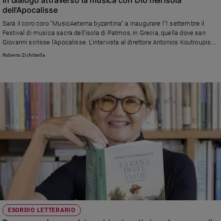
In dialogo attraverso la musica con Dio nell'isola
dell'Apocalisse
Policy
Sarà il coro coro "MusicAeterna byzantina" a inaugurare l'1 settembre il
Festival di musica sacra dell'isola di Patmos, in Grecia, quella dove san
Chi
Giovanni scrisse l'Apocalisse. L'intervista al direttore Antonios Koutroupis:
"Cantiamo perché possa entrare in contatto spirituale con Nostro Padre e
siamo
Roberto Zichittella
dialogare con Lui"
Contatti
Pubblicità
Registrati
Redazione
Social
ESORDIO LETTERARIO