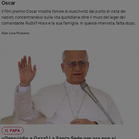
Oscar
Sanremo
Il film premio Oscar mostra l’orrore di Auschwitz dal punto di vista dei
2026
nazisti, concentrandosi sulla vita quotidiana oltre il muro del lager del
Cinema,
comandante Rudolf Hoss e la sua famiglia. In questa intervista, fatta dopo
quando il film uscì nel 2023, il regista inglese Jonathan Glazer spiega
Tv
Gian Luca Pisacane
perché ha voluto raccontare «la verità dietro alla guerra, le urla, la cenere
e
che piove dal cielo»
streaming
Libri
Musica
Arte
Famiglia
ed
educazione
Genitori
e
figli
Nonni
Coppia
IL PAPA
«Genocidio a Gaza? La Santa Sede per ora non si
Scuola