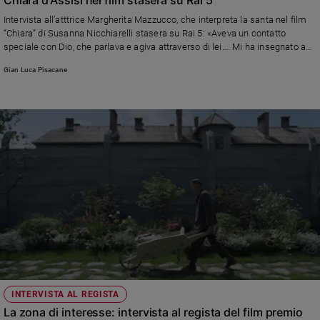
Ambiente
Intervista all’atttrice Margherita Mazzucco, che interpreta la santa nel film
e
“Chiara” di Susanna Nicchiarelli stasera su Rai 5: «Aveva un contatto
Creato
speciale con Dio, che parlava e agiva attraverso di lei…. Mi ha insegnato a
Volontariato
non perdere mai la speranza»
Gian Luca Pisacane
Diritti
Aziende
di
valore
Caso
della
settimana
Migranti
Diversità
e
inclusione
Costume
Cultura
INTERVISTA AL REGISTA
e
La zona di interesse: intervista al regista del film premio
spettacoli