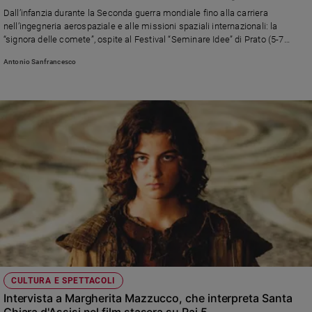
Chiesa
Dall’infanzia durante la Seconda guerra mondiale fino alla carriera
Chiesa
nell’ingegneria aerospaziale e alle missioni spaziali internazionali: la
“signora delle comete”, ospite al Festival “Seminare Idee” di Prato (5-7
giugno), si racconta e alle donne dice: «Siamo più brave degli uomini ma
Fede
Antonio Sanfrancesco
non arriviamo mai nei posti di potere e spesso siamo discriminate»
e
spiritualità
Santi
Devozione
e
fede
Parola
del
giorno
Santo
del
giorno
Società
CULTURA E SPETTACOLI
e
Intervista a Margherita Mazzucco, che interpreta Santa
valori
Chiara d'Assisi nel film stasera su Rai 5