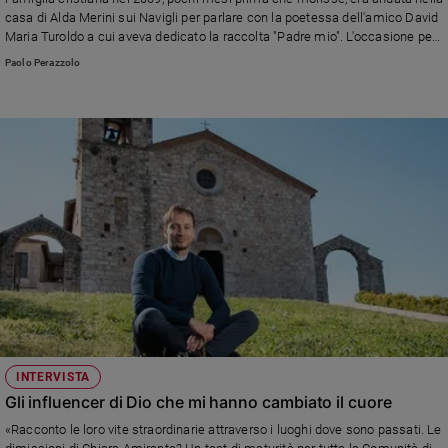
casa di Alda Merini sui Navigli per parlare con la poetessa dell'amico David
Maria Turoldo a cui aveva dedicato la raccolta "Padre mio". L'occasione per
raccontarci aneddoti della sua vita e riflessioni preziose sulla malattia, la
Paolo Perazzolo
poesia, il dolore e la gioia. "La poesia è un dono di Dio, ma te la fa pagare
cara"
INTERVISTA
Gli influencer di Dio che mi hanno cambiato il cuore
«Racconto le loro vite straordinarie attraverso i luoghi dove sono passati. Le