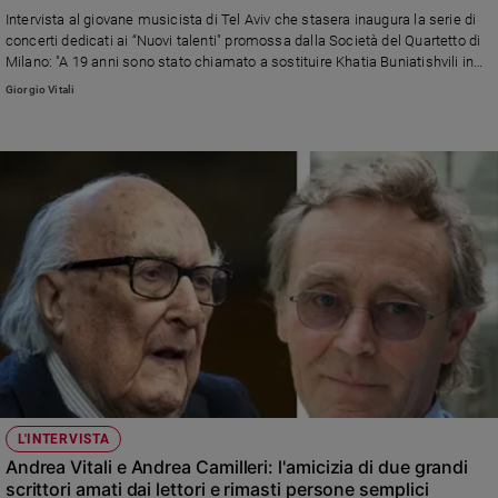
Intervista al giovane musicista di Tel Aviv che stasera inaugura la serie di
concerti dedicati ai “Nuovi talenti" promossa dalla Società del Quartetto di
Milano: "A 19 anni sono stato chiamato a sostituire Khatia Buniatishvili in
una serie di 13 concerti con l'Orchestra Filarmonica di Israele. Poi i dischi
Giorgio Vitali
con la BBC e le esibizioni in tutto il mondo"
L'INTERVISTA
Andrea Vitali e Andrea Camilleri: l'amicizia di due grandi
scrittori amati dai lettori e rimasti persone semplici