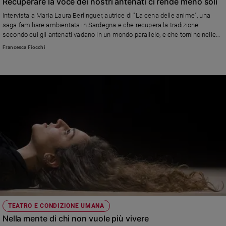
Recuperare la voce dei nostri antenati ci rende meno soli
Intervista a Maria Laura Berlinguer, autrice di "La cena delle anime", una
saga familiare ambientata in Sardegna e che recupera la tradizione
secondo cui gli antenati vadano in un mondo parallelo, e che tornino nelle
case non con intenzioni cattive ma come spiriti guida. "Credo che la morte
Francesca Fiocchi
non sia la fine, ma un passaggio, e questo è un messaggio universale"
TEATRO E CONDIZIONE UMANA
Nella mente di chi non vuole più vivere