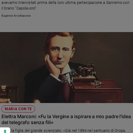
avevamo intervistati prima della loro ultima partecipazione a Sanremo con
il brano "Capolavoro"
Eugenio Arcidiacono
MARIA CON TE
Elettra Marconi: «Fu la Vergine a ispirare a mio padre l'idea
del telegrafo senza fili»
Parla la figlia del grande scienziato: «Già nel 1894 nel santuario di Oropa,