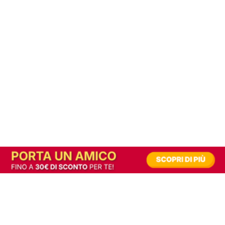
In alternativa, prova la versione digitale!
|
Abbonati
Contribuisci a mantenere questo sito gratuito
Riusciamo a fornire informazione gratuita grazie alla pubblicità erogata dai nostri
partner.
Accettando i consensi richiesti permetti ai nostri partner di creare un'esperienza