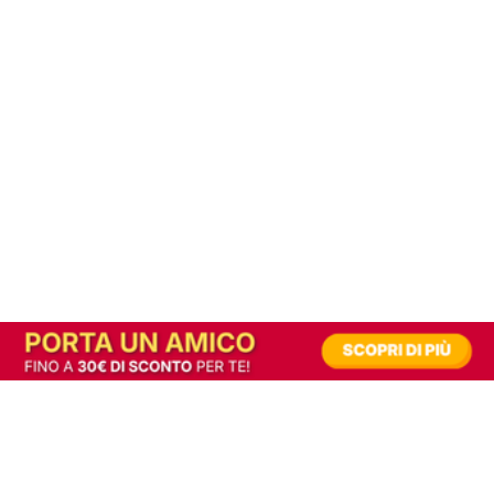
In alternativa, prova la versione digitale!
|
Abbonati
Contribuisci a mantenere questo sito gratuito
Riusciamo a fornire informazione gratuita grazie alla pubblicità erogata dai nostri
partner.
Accettando i consensi richiesti permetti ai nostri partner di creare un'esperienza