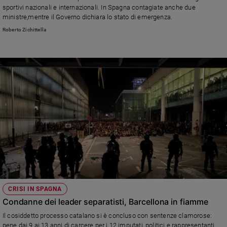
sportivi nazionali e internazionali. In Spagna contagiate anche due
ministre,mentre il Governo dichiara lo stato di emergenza.
Roberto Zichittella
CRISI IN SPAGNA
Condanne dei leader separatisti, Barcellona in fiamme
Il cosiddetto processo catalano si è concluso con sentenze clamorose:
pene dai 9 ai 13 anni di carcere per i 12 imputati, politici e rappresentanti