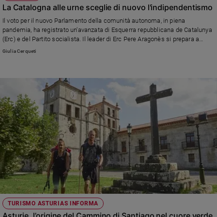
La Catalogna alle urne sceglie di nuovo l'indipendentismo
Il voto per il nuovo Parlamento della comunità autonoma, in piena
pandemia, ha registrato un'avanzata di Esquerra repubblicana de Catalunya
(Erc) e del Partito socialista. Il leader di Erc Pere Aragonès si prepara a
formare un Governo con le forze secessioniste e portare avanti la battaglia
Giulia Cerqueti
per l'autodeterminazione della regione. Alto l'astensionismo a causa del
Covid-19
TURISMO ASTURIAS INFORMA
Asturie, l’origine del Cammino di Santiago nel cuore verde