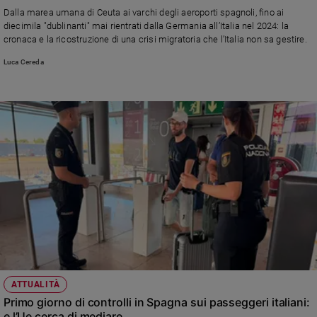
Chiesa
anti immigrazione di Meloni
Dalla marea umana di Ceuta ai varchi degli aeroporti spagnoli, fino ai
Chiesa
diecimila "dublinanti" mai rientrati dalla Germania all’Italia nel 2024: la
cronaca e la ricostruzione di una crisi migratoria che l’Italia non sa gestire.
Fede
Luca Cereda
e
spiritualità
Santi
Devozione
e
fede
Parola
del
giorno
Santo
del
giorno
Società
ATTUALITÀ
e
Primo giorno di controlli in Spagna sui passeggeri italiani:
valori
e l’Ue cerca di mediare