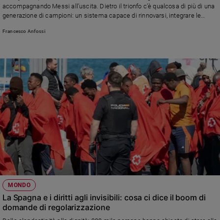
accompagnando Messi all’uscita. Dietro il trionfo c’è qualcosa di più di una
Policy
generazione di campioni: un sistema capace di rinnovarsi, integrare le
differenze e restare fedele alla propria cultura del gioco
Francesco Anfossi
Chi
siamo
Contatti
Pubblicità
Registrati
Redazione
Social
MONDO
La Spagna e i diritti agli invisibili: cosa ci dice il boom di
domande di regolarizzazione