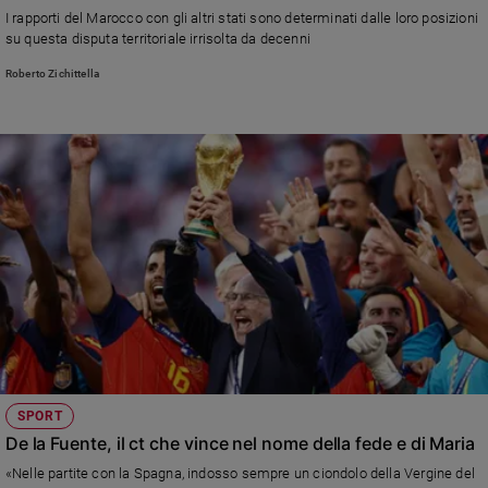
I rapporti del Marocco con gli altri stati sono determinati dalle loro posizioni
Sanremo
su questa disputa territoriale irrisolta da decenni
2026
Roberto Zichittella
Cinema,
Tv
e
streaming
Libri
Musica
Arte
Famiglia
ed
educazione
Genitori
e
figli
SPORT
Nonni
De la Fuente, il ct che vince nel nome della fede e di Maria
Coppia
«Nelle partite con la Spagna, indosso sempre un ciondolo della Vergine del
Scuola