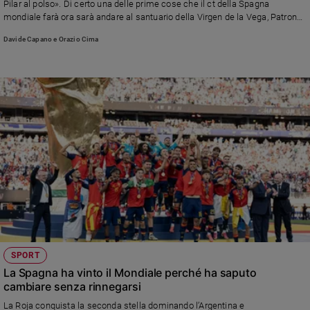
Pilar al polso». Di certo una delle prime cose che il ct della Spagna
e
mondiale farà ora sarà andare al santuario della Virgen de la Vega, Patrona
giovani
di Haro, la sua città natale
Davide Capano e Orazio Cima
Adolescenza
Bioetica
Vai
Riflessioni
Foto
Video
SPORT
Podcast
La Spagna ha vinto il Mondiale perché ha saputo
cambiare senza rinnegarsi
Privacy
La Roja conquista la seconda stella dominando l’Argentina e