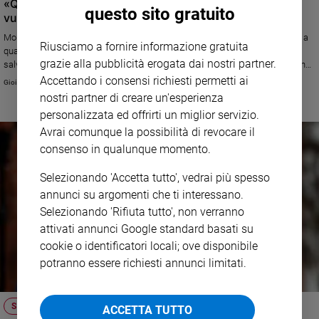
«Quel bimbo scuote le nostre coscienze, quale futuro
questo sito gratuito
vuoi costruire Europa?»
Monsignor Corrado Lorefice, arcivescovo di Palermo, dalla quarantena alla
Riusciamo a fornire informazione gratuita
quale l'ha costretto il Covid, scrive dopo gli episodi di Ceuta (Spagna) e il
grazie alla pubblicità erogata dai nostri partner.
salvataggio in mare del piccolo migrante: «Non possiamo dimenticare che
siamo stati salvati dalle acque di morte. Custoditi, custodiamo; salvati,
Accettando i consensi richiesti permetti ai
Gioia Sgarlata
salviamo!».
nostri partner di creare un'esperienza
personalizzata ed offrirti un miglior servizio.
Avrai comunque la possibilità di revocare il
consenso in qualunque momento.
Selezionando 'Accetta tutto', vedrai più spesso
annunci su argomenti che ti interessano.
Selezionando 'Rifiuta tutto', non verranno
attivati annunci Google standard basati su
cookie o identificatori locali; ove disponibile
potranno essere richiesti annunci limitati.
SPAGNA
ACCETTA TUTTO