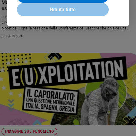
Madrid legalizza l'eutanasia. Mons. Paglia: "Dobbiamo
essere umani, stare accanto a chi soffre"
Rifiuta tutto
La legge, promossa dal Partito socialista, prevede una serie di passi
vincolanti. Contrari l'Organizzazione medica collegiale e il Comitato di
biotetica. Forte la reazione della Conferenza dei vescovi che chiede una
politica adeguata delle cure palliative e passi concreti per promuovere il
Giulia Cerqueti
testamento biologico
INDAGINE SUL FENOMENO