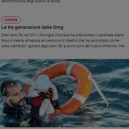
testimonianza degli azzurri di allora
CHIESA
Le tre generazioni della Gmg
Dieci anni fa, nel 2011, Famiglia Cristiana ha intervistato il cardinale Maria
Rouco Varela, all'epoca arcivescovo di Madrid che ha raccontato come
sono cambiati i giovani dagli anni '80 ai primi anni del nuovo Millennio. Per
la Chiesa, una sfida e un'opportunità. Un'interessante documento per capire
quasi 40 anni di Gmg, i Papi che le hanno promosse, i ragazzi e le ragazze
che hanno aderito all'invito...