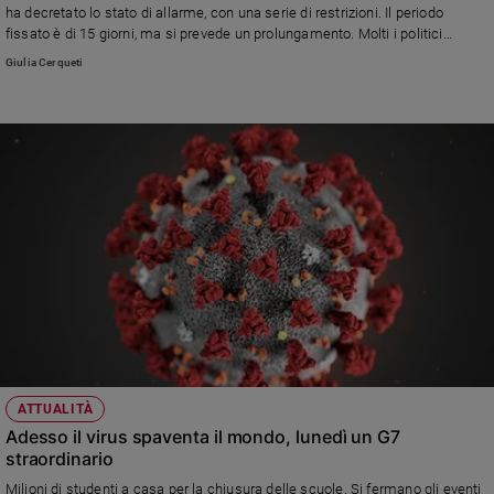
ha decretato lo stato di allarme, con una serie di restrizioni. Il periodo
fissato è di 15 giorni, ma si prevede un prolungamento. Molti i politici
positivi al coronavirus, tra cui due ministre del Governo. E intanto re Felipe
Giulia Cerqueti
annuncia di rinunciare alla sua eredità.
ATTUALITÀ
Adesso il virus spaventa il mondo, lunedì un G7
straordinario
Milioni di studenti a casa per la chiusura delle scuole. Si fermano gli eventi