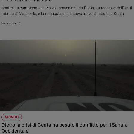
Ambiente
Controlli a campione sui 250 voli provenienti dall’Italia. La reazione dell’Ue, il
e
monito di Mattarella, e la minaccia di un nuovo arrivo di massa a Ceuta
Creato
Redazione FC
Volontariato
Diritti
Aziende
di
valore
Caso
della
settimana
Migranti
Diversità
e
inclusione
Costume
MONDO
Cultura
Dietro la crisi di Ceuta ha pesato il conflitto per il Sahara
e
Occidentale
spettacoli