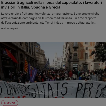
Braccianti agricoli nella morsa del caporalato: i lavoratori
invisibili in Italia, Spagna e Grecia
Lavoro grigio, sfruttamento, violenze, emarginazione. Sono problemi che
attraversano le campagne dell'Europa mediterranea. L'ultimo rapporto
dell'associazione ambientalista Terra! indaga in modo dettagliato le
caratteristiche del lavoro agricolo nei tre Paesi, mettendo in evidenza le
Giulia Cerqueti
piaghe comuni, come la debolezza dei sistemi di controllo e il far west dei
contratti
SPAGNA