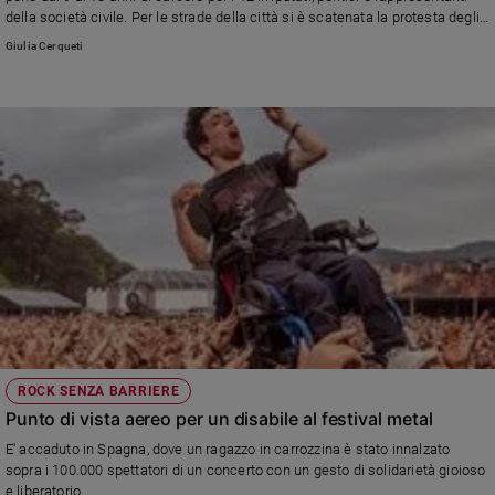
della società civile. Per le strade della città si è scatenata la protesta degli
indipendentisti, che si sono riversati all'aeroporto e si sono scontrati con la
Giulia Cerqueti
polizia nel quartiere centrale dell'Eixample.
ROCK SENZA BARRIERE
Punto di vista aereo per un disabile al festival metal
E' accaduto in Spagna, dove un ragazzo in carrozzina è stato innalzato
sopra i 100.000 spettatori di un concerto con un gesto di solidarietà gioioso
e liberatorio