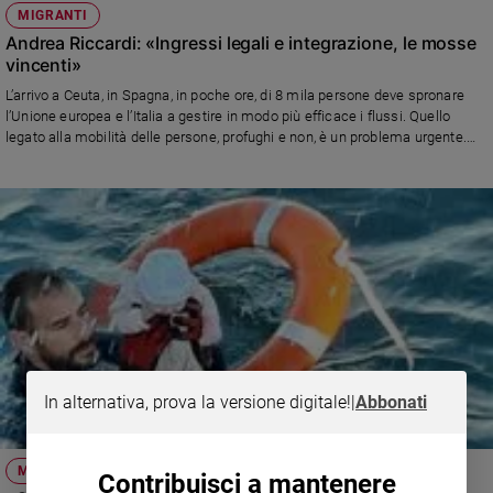
MIGRANTI
Andrea Riccardi: «Ingressi legali e integrazione, le mosse
vincenti»
L’arrivo a Ceuta, in Spagna, in poche ore, di 8 mila persone deve spronare
l’Unione europea e l’Italia a gestire in modo più efficace i flussi. Quello
legato alla mobilità delle persone, profughi e non, è un problema urgente.
Dai risvolti sempre drammatici. E spesso tragici, come provano gli ultimi
annegamenti di donne e bambini al largo della Libia
In alternativa, prova la versione digitale!
|
Abbonati
MIGRANTI
Contribuisci a mantenere