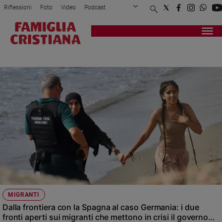
Riflessioni
Foto
Video
Podcast
Privacy Policy
Chi siamo
Contatti
Pubblicità
Attualità
Registrati
Redazione
Italia
SPAGNA
Cronaca
Politica
Mondo
Economia
Legalità
e
giustizia
Sport
Interviste
Papa
MIGRANTI
Papa
Dalla frontiera con la Spagna al caso Germania: i due
fronti aperti sui migranti che mettono in crisi il governo