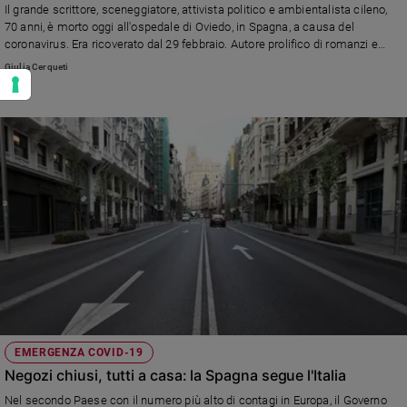
Il grande scrittore, sceneggiatore, attivista politico e ambientalista cileno,
70 anni, è morto oggi all'ospedale di Oviedo, in Spagna, a causa del
coronavirus. Era ricoverato dal 29 febbraio. Autore prolifico di romanzi e
racconti, aveva scritto una fortunata serie di favole con gli animali come
Giulia Cerqueti
protagonisti. Pubblichiamo l'ultima intervista che aveva rilasciato a
"Famiglia Cristiana" nel 2018 dal titolo "Salviamo la natura dall'avidità
umana", in occasione dell'uscita di "Storia di una balena bianca raccontata
da lei stessa".
EMERGENZA COVID-19
Negozi chiusi, tutti a casa: la Spagna segue l'Italia
Nel secondo Paese con il numero più alto di contagi in Europa, il Governo