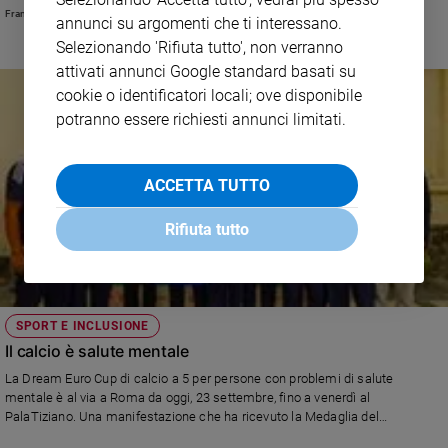
Francesco Anfossi
annunci su argomenti che ti interessano.
Selezionando 'Rifiuta tutto', non verranno
attivati annunci Google standard basati su
cookie o identificatori locali; ove disponibile
potranno essere richiesti annunci limitati.
ACCETTA TUTTO
Rifiuta tutto
SPORT E INCLUSIONE
Il calcio è salute mentale
La Dream Euro Cup di calcio a 5 per persone con problemi di salute
mentale è al via a Roma da oggi, 23 settembre, fino a venerdì al
PalaTiziano. Una manifestazione che ha ricevuto la Medaglia del
Presidente della Repubblica Sergio Mattarella