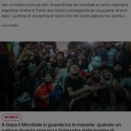
Non un match come gli altri: la semifinale del mondiale di calcio Inghilterra-
Sanremo
Argentina rimette di fronte due nazioni contrapposte da una guerra, 44 anni
2026
dopo. La storia di una partita di calcio che non è solo pallone ma riporta a
Cinema,
quel 1982, alle Malvinas (o Falkland, per i sudditi di Sua Maestà) e a un
Luca Cereda
conflitto mai davvero chiuso.
Tv
e
streaming
Libri
Musica
Arte
Famiglia
ed
educazione
Genitori
e
figli
Nonni
MONDO
Coppia
A Gaza il Mondiale si guarda tra le macerie: quando un
pallone diventa speranza (interrotta dalle bombe di
Scuola