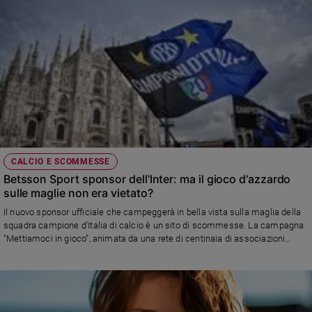
CALCIO E SCOMMESSE
Betsson Sport sponsor dell'Inter: ma il gioco d'azzardo
sulle maglie non era vietato?
Il nuovo sponsor ufficiale che campeggerà in bella vista sulla maglia della
squadra campione d’Italia di calcio è un sito di scommesse. La campagna
“Mettiamoci in gioco”, animata da una rete di centinaia di associazioni
attive per arginare la piaga dell’azzardopatia - tra cui Libera e Avviso
Pubblico -, denuncia che l’operazione dei nerazzurri aggirerebbe il divieto di
pubblicità dell’azzardo