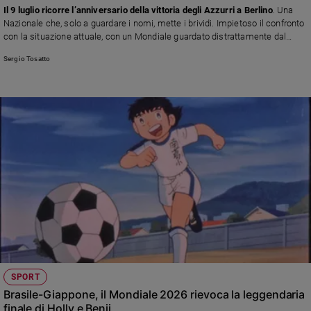
Il 9 luglio ricorre l’anniversario della vittoria degli Azzurri a Berlino
. Una
Policy
Nazionale che, solo a guardare i nomi, mette i brividi. Impietoso il confronto
con la situazione attuale, con un Mondiale guardato distrattamente dal
tifoso italiano
Chi
Sergio Tosatto
siamo
Contatti
Pubblicità
Registrati
Redazione
Social
SPORT
Brasile-Giappone, il Mondiale 2026 rievoca la leggendaria
finale di Holly e Benji