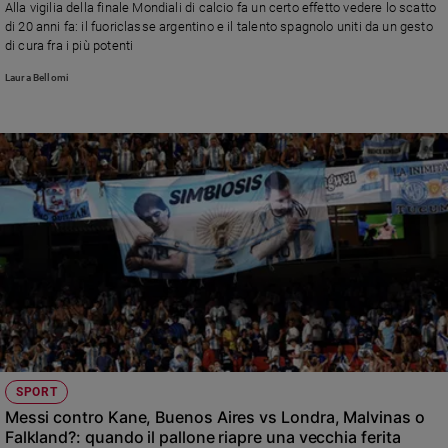
Alla vigilia della finale Mondiali di calcio fa un certo effetto vedere lo scatto
Ambiente
di 20 anni fa: il fuoriclasse argentino e il talento spagnolo uniti da un gesto
e
di cura fra i più potenti
Creato
Laura Bellomi
Volontariato
Diritti
Aziende
di
valore
Caso
della
settimana
Migranti
Diversità
e
inclusione
Costume
SPORT
Cultura
Messi contro Kane, Buenos Aires vs Londra, Malvinas o
e
Falkland?: quando il pallone riapre una vecchia ferita
spettacoli