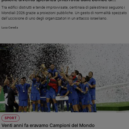
Israele)
e
Tra edifici distrutti e tende improvvisate, centinaia di palestinesi seguono i
giovani
Mondiali 2026 grazie a proiezioni pubbliche. Un gesto di normalità spezzato
dall'uccisione di uno degli organizzatori in un attacco israeliano.
Adolescenza
Bioetica
Luca Cereda
Vai
Riflessioni
Foto
Video
Podcast
SPORT
Venti anni fa eravamo Campioni del Mondo
Privacy