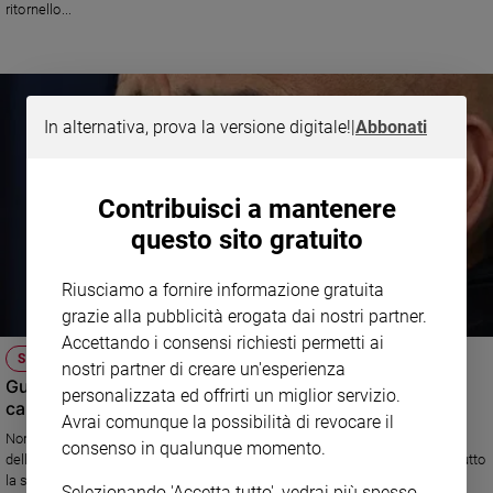
ritornello...
In alternativa, prova la versione digitale!
|
Abbonati
Contribuisci a mantenere
questo sito gratuito
Riusciamo a fornire informazione gratuita
grazie alla pubblicità erogata dai nostri partner.
Accettando i consensi richiesti permetti ai
SPORT E VALORI
nostri partner di creare un'esperienza
Guardiola autolesionista: e ora di chi è la colpa se un
personalizzata ed offrirti un miglior servizio.
calciatore si graffia la faccia per una sconfitta?
Avrai comunque la possibilità di revocare il
Non sempre grande campione e grand'uomo coincidono, come nel caso
consenso in qualunque momento.
dell'allenatore del Manchester City Pep Guardiola. Il suo gesto, e soprattutto
la sua esposizione in pubblico, è totalmente da biasimare
Selezionando 'Accetta tutto', vedrai più spesso