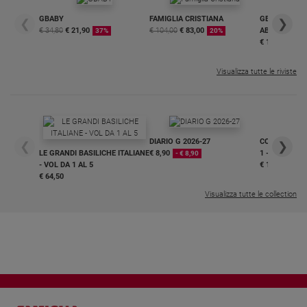
GBABY
FAMIGLIA CRISTIANA
GBABY DIGITA
❮
❯
€ 34,80
€ 21,90
€ 104,00
€ 83,00
ABBONAMEN
37%
20%
€ 16,99
Visualizza tutte le riviste
DIARIO G 2026-27
COLLANA ARS
❮
❯
LE GRANDI BASILICHE ITALIANE
€ 8,90
1 - 2
- € 8,90
- VOL DA 1 AL 5
€ 18,50
€ 64,50
Visualizza tutte le collection