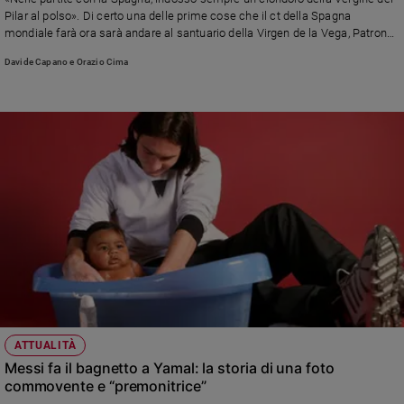
Chiesa
Pilar al polso». Di certo una delle prime cose che il ct della Spagna
Chiesa
mondiale farà ora sarà andare al santuario della Virgen de la Vega, Patrona
di Haro, la sua città natale
Davide Capano e Orazio Cima
Fede
e
spiritualità
Santi
Devozione
e
fede
Parola
del
giorno
Santo
del
giorno
ATTUALITÀ
Società
Messi fa il bagnetto a Yamal: la storia di una foto
e
commovente e “premonitrice”
valori