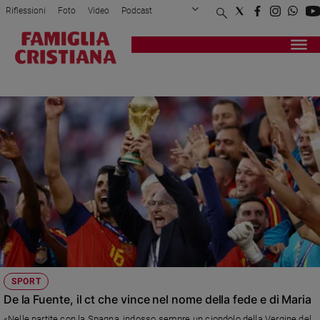
Riflessioni
Foto
Video
Podcast
Privacy Policy
Chi siamo
Contatti
Pubblicità
Attualità
Registrati
Redazione
Italia
CALCIO
Cronaca
Politica
Mondo
Economia
Legalità
e
giustizia
Sport
Interviste
Papa
SPORT
Papa
De la Fuente, il ct che vince nel nome della fede e di Maria
«Nelle partite con la Spagna, indosso sempre un ciondolo della Vergine del