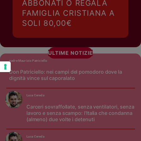
ABBONATI O REGALA
FAMIGLIA CRISTIANA A
SOLI 80,00€
ULTIME NOTIZIE
padre Maurizio Patriciello
Don Patriciello: nei campi del pomodoro dove la
dignità vince sul caporalato
Luca Cereda
Carceri sovraffollate, senza ventilatori, senza
lavoro e senza scampo: l'Italia che condanna
(almeno) due volte i detenuti
Luca Cereda