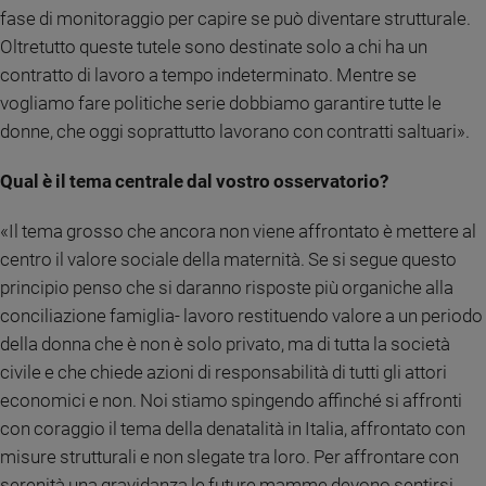
fase di monitoraggio per capire se può diventare strutturale.
Sanremo
Oltretutto queste tutele sono destinate solo a chi ha un
2026
contratto di lavoro a tempo indeterminato. Mentre se
Cinema,
vogliamo fare politiche serie dobbiamo garantire tutte le
Tv
e
donne, che oggi soprattutto lavorano con contratti saltuari».
streaming
Libri
Qual è il tema centrale dal vostro osservatorio?
Musica
«Il tema grosso che ancora non viene affrontato è mettere al
Arte
centro il valore sociale della maternità. Se si segue questo
Famiglia
principio penso che si daranno risposte più organiche alla
ed
conciliazione famiglia- lavoro restituendo valore a un periodo
educazione
della donna che è non è solo privato, ma di tutta la società
Genitori
civile e che chiede azioni di responsabilità di tutti gli attori
e
figli
economici e non. Noi stiamo spingendo affinché si affronti
Nonni
con coraggio il tema della denatalità in Italia, affrontato con
Coppia
misure strutturali e non slegate tra loro. Per affrontare con
Scuola
serenità una gravidanza le future mamme devono sentirsi