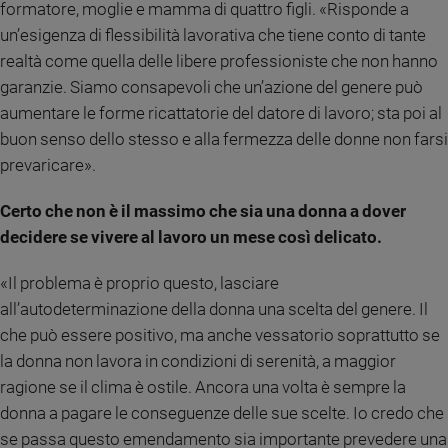
formatore, moglie e mamma di quattro figli. «Risponde a
Ambiente
un’esigenza di flessibilità lavorativa che tiene conto di tante
e
Creato
realtà come quella delle libere professioniste che non hanno
Volontariato
garanzie. Siamo consapevoli che un’azione del genere può
Diritti
aumentare le forme ricattatorie del datore di lavoro; sta poi al
Aziende
buon senso dello stesso e alla fermezza delle donne non farsi
di
prevaricare».
valore
Caso
Certo che non è il massimo che sia una donna a dover
della
decidere se vivere al lavoro un mese così delicato.
settimana
Migranti
«Il problema è proprio questo, lasciare
Diversità
all’autodeterminazione della donna una scelta del genere. Il
e
che può essere positivo, ma anche vessatorio soprattutto se
inclusione
la donna non lavora in condizioni di serenità, a maggior
Costume
ragione se il clima è ostile. Ancora una volta è sempre la
Cultura
donna a pagare le conseguenze delle sue scelte. Io credo che
e
se passa questo emendamento sia importante prevedere una
spettacoli