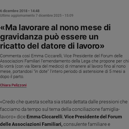
Chiesa
Chiesa
6 dicembre 2018 • 14:48
Ultimo aggiornamento
7 dicembre 2025 • 15:09
Fede
«Ma lavorare al nono mese di
e
spiritualità
gravidanza può essere un
Santi
ricatto del datore di lavoro»
Devozione
e
Commenta così Emma Ciccarelli, Vice Presidente del Forum delle
Associazioni Familiari l’emendamento della Lega che propone per chi
fede
lo vorrà (con via libera del medico) di rimanere al lavoro fino al nono
Parola
mese, portandosi “in dote” l'intero periodo di astensione di 5 mesi a
del
dopo il parto.
giorno
Chiara Pelizzoni
Santo
del
giorno
«Credo che questa scelta sia stata dettata dalle pressioni che
facciamo da tempo sul tema della conciliazione famiglia-
Società
lavoro» dice
Emma Ciccarelli
,
Vice Presidente del Forum
e
valori
delle Associazioni Familiari,
consulente familiare e