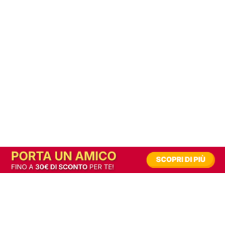
In alternativa, prova la versione digitale!
|
Abbonati
Contribuisci a mantenere questo sito gratuito
Riusciamo a fornire informazione gratuita grazie alla pubblicità erogata dai nostri
partner.
Accettando i consensi richiesti permetti ai nostri partner di creare un'esperienza