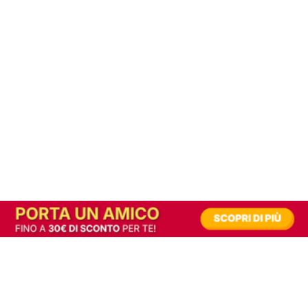
In alternativa, prova la versione digitale!
|
Abbonati
Contribuisci a mantenere questo sito gratuito
Riusciamo a fornire informazione gratuita grazie alla pubblicità erogata dai nostri
partner.
Accettando i consensi richiesti permetti ai nostri partner di creare un'esperienza