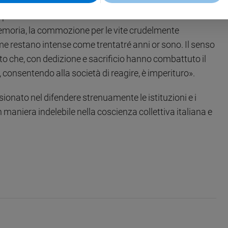
o, il disegno della intimidazione e della paura». Ma,
più forte. Gli assassini e i loro mandanti sono stati
memoria, la commozione per le vite crudelmente
time restano intense come trentatré anni or sono. Il senso
ato che, con dedizione e sacrificio hanno combattuto il
 consentendo alla società di reagire, è imperituro».
sionato nel difendere strenuamente le istituzioni e i
 maniera indelebile nella coscienza collettiva italiana e