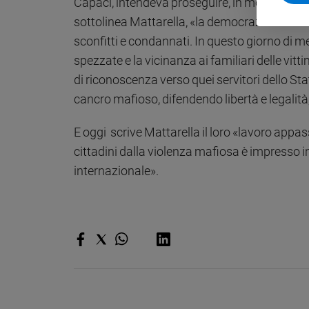
Capaci, intendeva proseguire, in modo eversiv
e
sottolinea Mattarella, «la democrazia è stata 
giovani
sconfitti e condannati. In questo giorno di 
Adolescenza
spezzate e la vicinanza ai familiari delle vit
Bioetica
di riconoscenza verso quei servitori dello St
cancro mafioso, difendendo libertà e legalità,
Vai
E oggi scrive Mattarella il loro «lavoro appas
cittadini dalla violenza mafiosa è impresso in
Riflessioni
internazionale».
Foto
Video
Podcast
Privacy