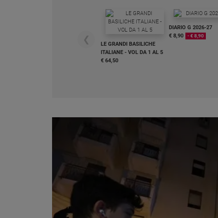
Chiesa
Chiesa
DIARIO G 2026-27
€ 8,90
- € 8,90
❮
Fede
LE GRANDI BASILICHE
e
ITALIANE - VOL DA 1 AL 5
spiritualità
€ 64,50
Santi
Devozione
e
fede
Parola
del
giorno
Santo
del
giorno
Società
e
valori