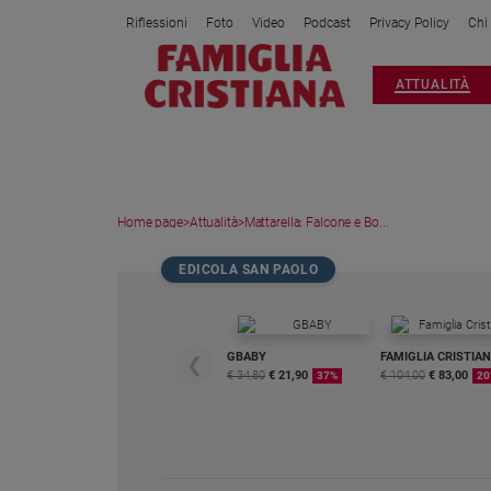
Riflessioni
Foto
Video
Podcast
Privacy Policy
Chi
Attualità
ATTUALITÀ
Italia
Cronaca
Politica
Mondo
Home page
>
Attualità
>
Mattarella: Falcone e Bo...
Economia
Legalità
EDICOLA SAN PAOLO
e
giustizia
Sport
GBABY
FAMIGLIA CRISTIA
❮
Interviste
€ 34,80
€ 21,90
€ 104,00
€ 83,00
37%
20
Papa
Papa