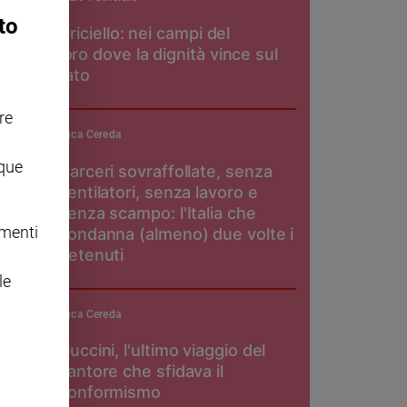
to
Don Patriciello: nei campi del
pomodoro dove la dignità vince sul
caporalato
re
Luca Cereda
nque
Carceri sovraffollate, senza
ventilatori, senza lavoro e
senza scampo: l'Italia che
omenti
condanna (almeno) due volte i
detenuti
le
Luca Cereda
Guccini, l'ultimo viaggio del
cantore che sfidava il
conformismo