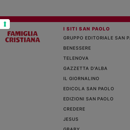
Policy
Chi
I SITI SAN PAOLO
siamo
GRUPPO EDITORIALE SAN 
BENESSERE
Contatti
TELENOVA
Pubblicità
GAZZETTA D'ALBA
Registrati
IL GIORNALINO
EDICOLA SAN PAOLO
Redazione
EDIZIONI SAN PAOLO
CREDERE
Social
JESUS
GBABY