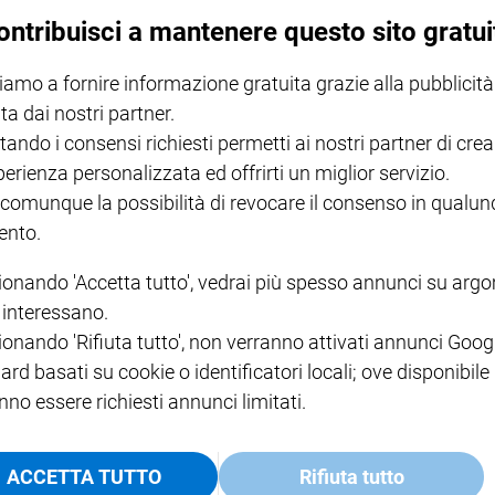
ontribuisci a mantenere questo sito gratui
iamo a fornire informazione gratuita grazie alla pubblicità
 strage di via D'Amleio ricorda i due magistrati e gli uomini
ta dai nostri partner.
izia
tando i consensi richiesti permetti ai nostri partner di crea
perienza personalizzata ed offrirti un miglior servizio.
 comunque la possibilità di revocare il consenso in qualu
lcone sono testimonianza e simbolo della dedizione dei
nto.
 Mattarella, nel 33esimo anniversario della strage di via
mafia e sottolinea che «Borsellino non si tirò indietro dal
ionando 'Accetta tutto', vedrai più spesso annunci su arg
i interessano.
ntinuò ad andare avanti. Onorare la sua memoria vuol
ionando 'Rifiuta tutto', non verranno attivati annunci Goog
tà e far sì che il suo messaggio raggiunga le generazioni
ard basati su cookie o identificatori locali; ove disponibile
 luglio 1002, continua il presidente della Repubblica, «ha
nno essere richiesti annunci limitati.
iana. La morte di Paolo Borsellino e degli agenti della
, Vincenzo Li Muli, Walter Eddie Cosina, Claudio Traina
i democratiche, a meno di due mesi dall'attentato di
ACCETTA TUTTO
Rifiuta tutto