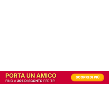
In alternativa, prova la versione digitale!
|
Abbonati
Contribuisci a mantenere questo sito gratuito
Riusciamo a fornire informazione gratuita grazie alla pubblicità erogata dai nostri
partner.
Accettando i consensi richiesti permetti ai nostri partner di creare un'esperienza