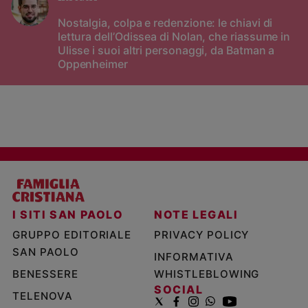
Nostalgia, colpa e redenzione: le chiavi di
lettura dell’Odissea di Nolan, che riassume in
Ulisse i suoi altri personaggi, da Batman a
Oppenheimer
I SITI SAN PAOLO
NOTE LEGALI
GRUPPO EDITORIALE
PRIVACY POLICY
SAN PAOLO
INFORMATIVA
BENESSERE
WHISTLEBLOWING
SOCIAL
TELENOVA