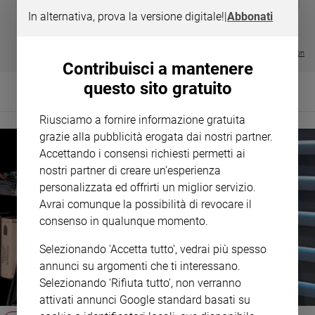
❮
❯
LE GRANDI BASILICHE ITALIANE
€ 8,90
1 - 2
- € 8,90
In alternativa, prova la versione digitale!
|
Abbonati
Policy
- VOL DA 1 AL 5
€ 18,50
€ 64,50
Chi
Visualizza tutte le collection
Contribuisci a mantenere
siamo
questo sito gratuito
Contatti
Riusciamo a fornire informazione gratuita
grazie alla pubblicità erogata dai nostri partner.
Pubblicità
Accettando i consensi richiesti permetti ai
nostri partner di creare un'esperienza
Registrati
personalizzata ed offrirti un miglior servizio.
Avrai comunque la possibilità di revocare il
Redazione
consenso in qualunque momento.
Selezionando 'Accetta tutto', vedrai più spesso
Social
annunci su argomenti che ti interessano.
Selezionando 'Rifiuta tutto', non verranno
attivati annunci Google standard basati su