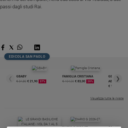
e
passi dagli studi Rai.
giovani
Adolescenza
Bioetica
Vai
EDICOLA SAN PAOLO
Riflessioni
GBABY
FAMIGLIA CRISTIANA
GBABY DIGITA
❮
❯
€ 34,80
€ 21,90
€ 104,00
€ 83,00
ABBONAMEN
37%
20%
Foto
€ 16,99
Video
Visualizza tutte le riviste
Podcast
Privacy
DIARIO G 2026-27
COLLANA ARS