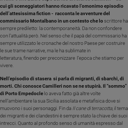
Ambiente
cui gli sceneggiatori hanno ricavato l’omonimo episodio
e
dell’attesissima fiction - racconta le avventure del
Creato
commissario Montalbano in un contesto che lo
scrittore ha
Volontariato
sempre prediletto: la contemporaneità. Da non confondere
Diritti
con l’attualità però. Nel senso che il papà del commissario ha
Aziende
sempre utilizzato le cronache del nostro Paese per costruire
di
valore
le sue trame narrative, ma le ha sublimate in
Caso
letteratura, finendo per preconizzare l’epoca che stiamo per
della
vivere.
settimana
Migranti
Nell’episodio di stasera si parla di migranti, di sbarchi, di
Diversità
morti. Chi conosce Camilleri non se ne stupirà. Il “sommo”
e
di Porto Empedocle
lo aveva fatto già altre volte
inclusione
nell’ambientare la sua Sicilia assolata e metafisica dove si
Costume
muovono i suoi personaggi. Fin da
Il cane di terracotta
, il tema
dei migranti e dei clandestini è sempre stato la chiave dei suoi
Cultura
e
intrecci. Quanto al profondo senso di umanità espresso dal
spettacoli