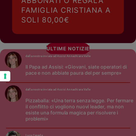
ABBONATI O REGALA
FAMIGLIA CRISTIANA A
SOLI 80,00€
ULTIME NOTIZIE
dalla nostra inviata ad Assisi Annachiara Valle
Il Papa ad Assisi: «Giovani, siate operatori di
pace e non abbiate paura del per sempre»
dalla nostra inviata ad Assisi Annachiara Valle
Pizzaballa: «Una terra senza legge. Per fermare
il conflitto ci vogliono nuovi leader, ma non
esiste una formula magica per risolvere i
problemi»
Luca Cereda