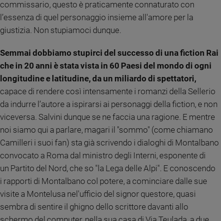
commissario, questo è praticamente connaturato con
Sanremo
l’essenza di quel personaggio insieme all'amore per la
2026
giustizia. Non stupiamoci dunque.
Cinema,
Tv
Semmai dobbiamo stupirci del successo di una fiction Rai
e
che in 20 anni è stata vista in 60 Paesi del mondo di ogni
streaming
longitudine e latitudine, da un miliardo di spettatori,
Libri
capace di rendere così intensamente i romanzi della Sellerio
Musica
da indurre l’autore a ispirarsi ai personaggi della fiction, e non
Arte
viceversa. Salvini dunque se ne faccia una ragione. E mentre
Famiglia
noi siamo qui a parlare, magari il "sommo" (come chiamano
ed
Camilleri i suoi fan) sta già scrivendo i dialoghi di Montalbano
educazione
convocato a Roma dal ministro degli Interni, esponente di
Genitori
un Partito del Nord, che so "la Lega delle Alpi". E conoscendo
e
i rapporti di Montalbano col potere, a cominciare dalle sue
figli
visite a Montelusa nel'ufficio del signor questore, quasi
Nonni
sembra di sentire il ghigno dello scrittore davanti allo
Coppia
schermo del computer, nella sua casa di Via Teulada, a due
Scuola