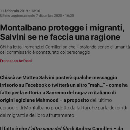
Chiesa
Chiesa
11 febbraio 2019 • 13:16
Ultimo aggiornamento
7 dicembre 2025 • 16:25
Fede
Montalbano protegge i migranti,
e
spiritualità
Salvini se ne faccia una ragione
Santi
Chi ha letto i romanzi di Camilleri sa che il profondo senso di umanità
Devozione
del commissario è connaturato col personaggio
e
Francesco Anfossi
fede
Parola
del
Chissà se Matteo Salvini posterà qualche messaggio
giorno
irrisorio su Facebook o twitterà un altro “mah…” - come ha
Santo
fatto per la vittoria a Sanremo del ragazzo italiano di
del
origini egiziane Mahmood – a proposito
dell’ultimo
giorno
episodio di Montalbano prodotto dalla Rai che parla dei diritti
Società
dei migranti e del loro sfruttamento.
e
valori
Il fatto è che
L’altro capo del filo
di Andrea Camilleri – da