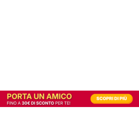
In alternativa, prova la versione digitale!
|
Abbonati
Contribuisci a mantenere questo sito gratuito
Riusciamo a fornire informazione gratuita grazie alla pubblicità erogata dai nostri
partner.
Accettando i consensi richiesti permetti ai nostri partner di creare un'esperienza