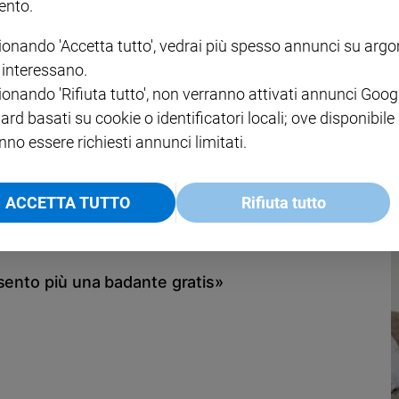
nto.
ionando 'Accetta tutto', vedrai più spesso annunci su arg
i interessano.
ionando 'Rifiuta tutto', non verranno attivati annunci Goog
deciso la Cassazione
ard basati su cookie o identificatori locali; ove disponibile
. È una decisone che stabilisce cose del tutto ragionevoli. Quel che
nno essere richiesti annunci limitati.
tà post coniugale (di Emanuele Bilotti)
ACCETTA TUTTO
Rifiuta tutto
sento più una badante gratis»