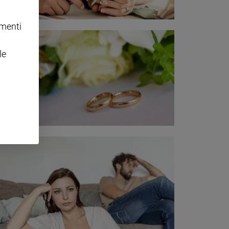
omenti
le