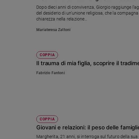
Ambiente
Dopo dieci anni di convivenza, Giorgio raggiunge l’ago
e
del desiderio di un'unione religiosa, che la compagna n
Creato
chiarezza nella relazione…
Volontariato
Mariateresa Zattoni
Diritti
Aziende
di
valore
COPPIA
Il trauma di mia figlia, scoprire il trad
Caso
della
Fabrizio Fantoni
settimana
Migranti
Diversità
e
inclusione
Costume
COPPIA
Cultura
Giovani e relazioni: il peso delle famigli
e
Margherita, 21 anni, si interroga sul futuro della su
spettacoli