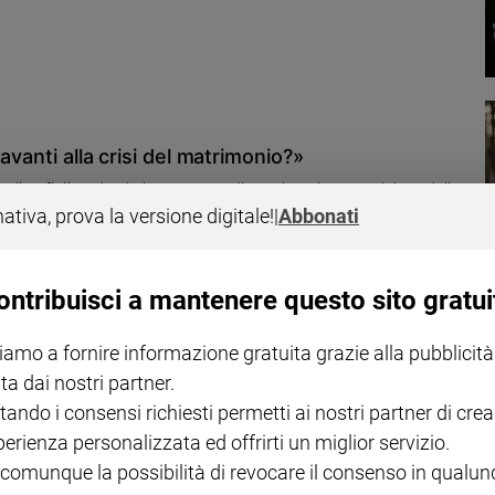
avanti alla crisi del matrimonio?»
lie e figli tradendo la promessa di matrimonio. Sono deluso dalla
i valori cristiani si dimostra timorosa e incapace di una voce forte e
nativa, prova la versione digitale!
|
Abbonati
ontribuisci a mantenere questo sito gratui
iamo a fornire informazione gratuita grazie alla pubblicità
ta dai nostri partner.
le triangolo sentimentale
tando i consensi richiesti permetti ai nostri partner di crea
 prematrimoniali. Ma così l’amore diventa un mercato
perienza personalizzata ed offrirti un miglior servizio.
 comunque la possibilità di revocare il consenso in qualu