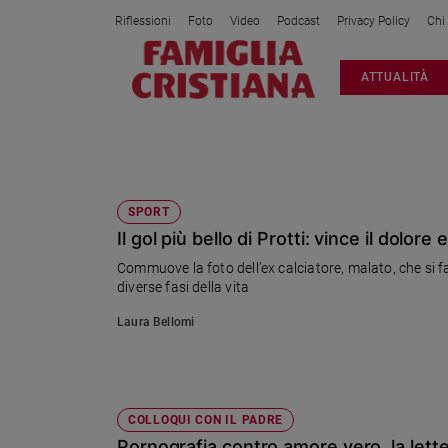
Riflessioni
Foto
Video
Podcast
Privacy Policy
Chi
Attualità
ATTUALITÀ
Italia
Cronaca
Politica
MATRIMONIO
Mondo
Economia
SPORT
Il gol più bello di Protti: vince il dolore
Legalità
e
Commuove la foto dell’ex calciatore, malato, che si fa
giustizia
diverse fasi della vita
Sport
Laura Bellomi
Interviste
Papa
Papa
COLLOQUI CON IL PADRE
Pornografia contro amore vero, la lette