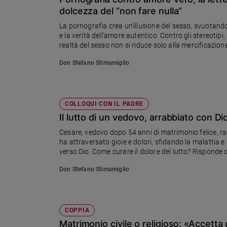
Chiesa
dolcezza del “non fare nulla”
Chiesa
La pornografia crea un'illusione del sesso, svuotandol
e la verità dell'amore autentico. Contro gli stereotipi,
Fede
realtà del sesso non si riduce solo alla mercificazion
e
spiritualità
Don Stefano Stimamiglio
Santi
Devozione
e
COLLOQUI CON IL PADRE
fede
Il lutto di un vedovo, arrabbiato con Di
Parola
Cesare, vedovo dopo 54 anni di matrimonio felice, ra
del
ha attraversato gioie e dolori, sfidando la malattia 
giorno
verso Dio. Come curare il dolore del lutto? Risponde 
Santo
del
Don Stefano Stimamiglio
giorno
Società
e
COPPIA
valori
Matrimonio civile o religioso: «Accett