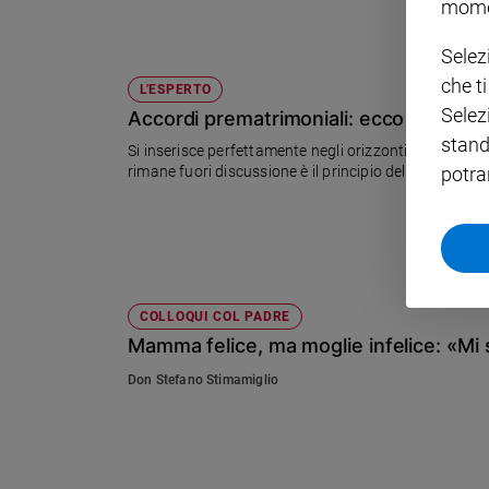
mome
Policy
Selez
che t
Chi
L'ESPERTO
Selez
Accordi prematrimoniali: ecco cos'ha 
siamo
stand
Si inserisce perfettamente negli orizzonti consolidati
potra
rimane fuori discussione è il principio della solidarie
Contatti
Pubblicità
Registrati
COLLOQUI COL PADRE
Mamma felice, ma moglie infelice: «Mi 
Redazione
Don Stefano Stimamiglio
Social