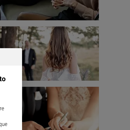
to
re
nque