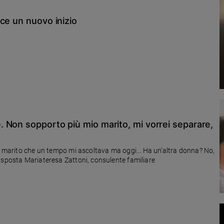
ce un nuovo inizio
 Non sopporto più mio marito, mi vorrei separare,
un marito che un tempo mi ascoltava ma oggi... Ha un’altra donna? No,
magari!» Una convivenza stanca, che fare? Leggi la risposta Mariateresa Zattoni, consulente familiare