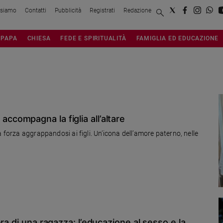
 siamo
Contatti
Pubblicità
Registrati
Redazione
PAPA
CHIESA
FEDE E SPIRITUALITÀ
FAMIGLIA ED EDUCAZIONE
 e accompagna la figlia all’altare
 forza aggrappandosi ai figli. Un’icona dell’amore paterno, nelle
ra di una ragazza: l’educazione al sesso e la