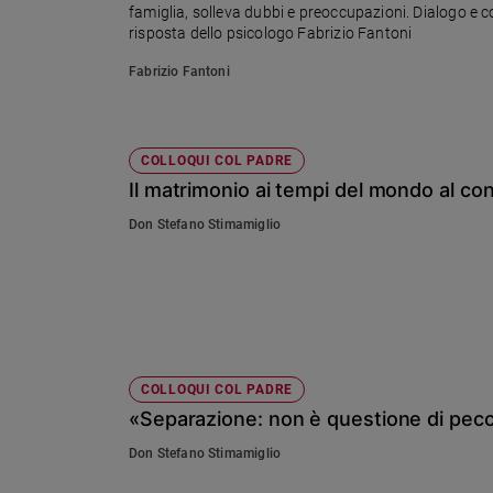
famiglia, solleva dubbi e preoccupazioni. Dialogo e co
Sanremo
risposta dello psicologo Fabrizio Fantoni
2026
Fabrizio Fantoni
Cinema,
Tv
e
streaming
COLLOQUI COL PADRE
Libri
Il matrimonio ai tempi del mondo al con
Musica
Don Stefano Stimamiglio
Arte
Famiglia
ed
educazione
Genitori
e
COLLOQUI COL PADRE
figli
«Separazione: non è questione di pec
Nonni
Don Stefano Stimamiglio
Coppia
Scuola