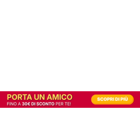
In alternativa, prova la versione digitale!
|
Abbonati
Contribuisci a mantenere questo sito gratuito
Riusciamo a fornire informazione gratuita grazie alla pubblicità erogata dai nostri
partner.
Accettando i consensi richiesti permetti ai nostri partner di creare un'esperienza