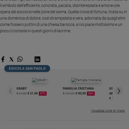
il simbolo dell’efficiente, concreta, pacata, disinteressata e amorevole
Sanremo
opera dei soccorsi nelle zone del sisma. Quella croce di fortuna, tirata su in
2026
una domenica di dolore, così strampalata e vera, adornata da quegli elmi
Cinema,
come fossero puttini di una chiesa barocca, a noi piace moltissimo e un
Tv
poco ci consola in questi giorni di lacrime.
e
streaming
Libri
Musica
Arte
EDICOLA SAN PAOLO
Famiglia
ed
educazione
GBABY
FAMIGLIA CRISTIANA
GBABY DIGITA
❮
❯
Genitori
€ 34,80
€ 21,90
€ 104,00
€ 83,00
ABBONAMEN
37%
20%
€ 16,99
e
figli
Visualizza tutte le riviste
Nonni
Coppia
Scuola