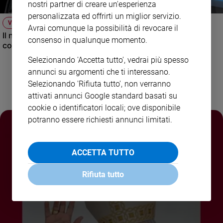
nostri partner di creare un'esperienza
Policy
personalizzata ed offrirti un miglior servizio.
VIDEO
Avrai comunque la possibilità di revocare il
Il nuovo numero di Famiglia Cristiana raccontato dal
Chi
consenso in qualunque momento.
condirettore.
siamo
Selezionando 'Accetta tutto', vedrai più spesso
annunci su argomenti che ti interessano.
Contatti
Selezionando 'Rifiuta tutto', non verranno
attivati annunci Google standard basati su
Pubblicità
cookie o identificatori locali; ove disponibile
potranno essere richiesti annunci limitati.
Registrati
ACCETTA TUTTO
Redazione
Rifiuta tutto
Social