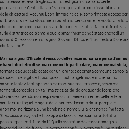
sono passate davanti agli occhi, in questi giorni di calvario per le
Ambiente
popolazioni del Centro Italia, c’è anche quella di un crocifisso dilaniato
e
della chiesetta di Accumuli, con l’immagine del Risorto rimasta appeso per
Creato
un braccio, smembrato come un burattino, pencolante nel vuoto. Una foto
Volontariato
che potrebbe accompagnarsi alle domande che tutti si fanno di fronte alla
Diritti
furia distruttrice del sisma, a quello smarrimento che è stato anche di un
Aziende
uomo di Chiesa come monsignor Giovanni D'Ercole: "Ho chiesto a Dio, e ora
di
che faranno?"
valore
Caso
Ma monsignor D’Ercole, il vescovo delle macerie, non si è perso d’animo
della
e ha voluto dietro di sé una croce molto particolare, una croce mai vista,
settimana
formata da due scale legate con un idrante e adornata come una panoplia
dai caschi dei vigili del fuoco, questi nostri angeli moderni che hanno
Migranti
salvato tante vite strappandole a mani nude dalle macerie, senza mai
Diversità
fermarsi, coraggiosi e vitali, ma straziati dal dolore quando i corpi che
e
stavano estraendo non respiravano più.
E viene in mente quella lettera
inclusione
scritta su un foglietto rigato dalle lacrime e lasciata da un pompiere
Costume
anonimo, indirizzata a una bambina di nome Giulia, che non ce l’ha fatta:
“Ciao piccola, voglio che tu sappia da lassù che abbiamo fatto tutto il
Cultura
possibile per tirarti fuori da lì”. Quella croce è un doveroso omaggio al
e
spettacoli
lavoro dei vigili del fuoco, un lavoro che non è un lavoro ma è una missione,