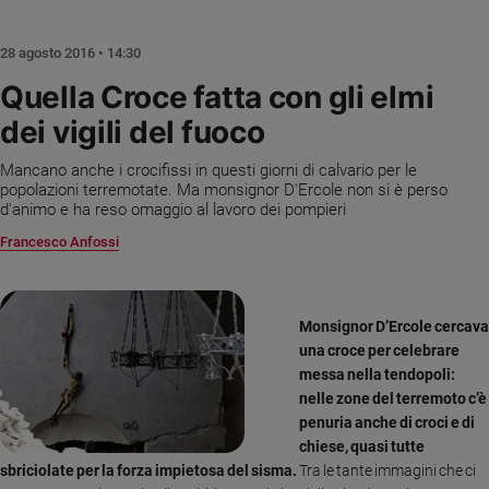
Chiesa
Chiesa
28 agosto 2016 • 14:30
Fede
Quella Croce fatta con gli elmi
e
dei vigili del fuoco
spiritualità
Santi
Mancano anche i crocifissi in questi giorni di calvario per le
Devozione
popolazioni terremotate. Ma monsignor D'Ercole non si è perso
d'animo e ha reso omaggio al lavoro dei pompieri
e
fede
Francesco Anfossi
Parola
del
giorno
Monsignor D’Ercole cercava
Santo
una croce per celebrare
del
messa nella tendopoli:
giorno
nelle zone del terremoto c’è
penuria anche di croci e di
Società
chiese, quasi tutte
e
valori
sbriciolate per la forza impietosa del sisma.
Tra le tante immagini che ci