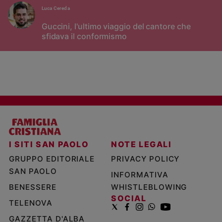
Luca Cereda
Guccini, l'ultimo viaggio del cantore che
sfidava il conformismo
I SITI SAN PAOLO
NOTE LEGALI
GRUPPO EDITORIALE
PRIVACY POLICY
SAN PAOLO
INFORMATIVA
BENESSERE
WHISTLEBLOWING
SOCIAL
TELENOVA
GAZZETTA D'ALBA