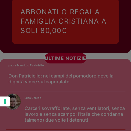
ABBONATI O REGALA
FAMIGLIA CRISTIANA A
SOLI 80,00€
ULTIME NOTIZIE
padre Maurizio Patriciello
Don Patriciello: nei campi del pomodoro dove la
dignità vince sul caporalato
Luca Cereda
Carceri sovraffollate, senza ventilatori, senza
lavoro e senza scampo: l'Italia che condanna
(almeno) due volte i detenuti