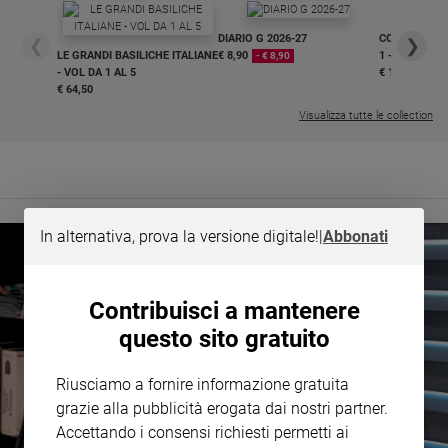
e
giovani
DIARIO G 2026-27
COLLANA ARS
❮
❯
LE GRANDI BASILICHE ITALIANE
€ 8,90
1 - 2
- € 8,90
Adolescenza
- VOL DA 1 AL 5
€ 18,50
€ 64,50
Bioetica
Visualizza tutte le collection
Vai
In alternativa, prova la versione digitale!
|
Abbonati
Riflessioni
Foto
Contribuisci a mantenere
questo sito gratuito
Video
Riusciamo a fornire informazione gratuita
Podcast
grazie alla pubblicità erogata dai nostri partner.
Accettando i consensi richiesti permetti ai
Privacy