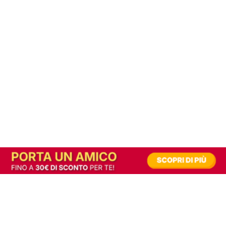
In alternativa, prova la versione digitale!
|
Abbonati
Contribuisci a mantenere questo sito gratuito
Riusciamo a fornire informazione gratuita grazie alla pubblicità erogata dai nostri
partner.
Accettando i consensi richiesti permetti ai nostri partner di creare un'esperienza