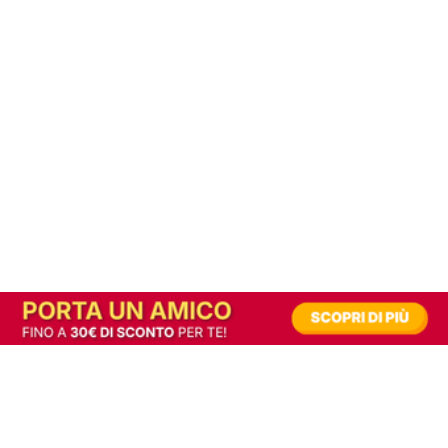
In alternativa, prova la versione digitale!
|
Abbonati
Contribuisci a mantenere questo sito gratuito
Riusciamo a fornire informazione gratuita grazie alla pubblicità erogata dai nostri
partner.
Accettando i consensi richiesti permetti ai nostri partner di creare un'esperienza