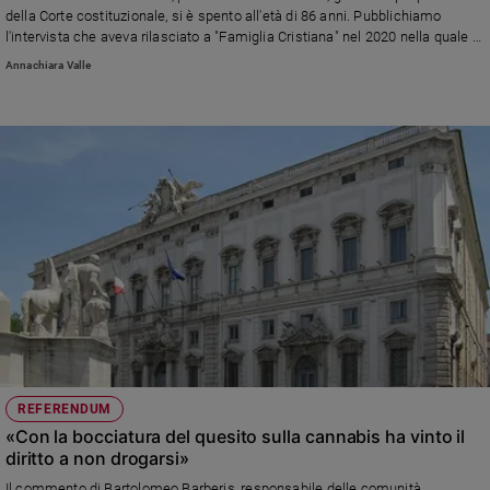
della Corte costituzionale, si è spento all'età di 86 anni. Pubblichiamo
l'intervista che aveva rilasciato a "Famiglia Cristiana" nel 2020 nella quale si
esprimeva a favore del sì nel referendum sulla riduzione del numero dei
Annachiara Valle
parlamentari
REFERENDUM
«Con la bocciatura del quesito sulla cannabis ha vinto il
diritto a non drogarsi»
Il commento di Bartolomeo Barberis, responsabile delle comunità