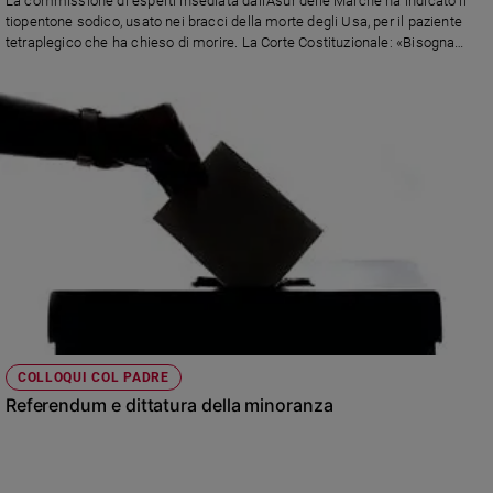
La commissione di esperti insediata dall'Asur delle Marche ha indicato il
tiopentone sodico, usato nei bracci della morte degli Usa, per il paziente
tetraplegico che ha chieso di morire. La Corte Costituzionale: «Bisogna
evitare abusi in danno di persone vulnerabili, garantire la dignità del
paziente ed evitare al medesimo sofferenze»
COLLOQUI COL PADRE
Referendum e dittatura della minoranza