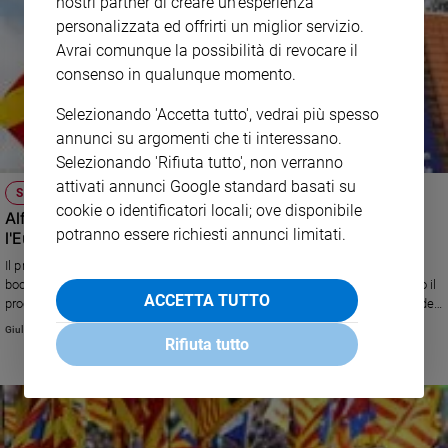
nostri partner di creare un'esperienza
personalizzata ed offrirti un miglior servizio.
Avrai comunque la possibilità di revocare il
consenso in qualunque momento.
Selezionando 'Accetta tutto', vedrai più spesso
annunci su argomenti che ti interessano.
Selezionando 'Rifiuta tutto', non verranno
attivati annunci Google standard basati su
SPAGNA IN CRISI
cookie o identificatori locali; ove disponibile
Alfred Bosch: "La via catalana rispetta la democrazia e
potranno essere richiesti annunci limitati.
l'Europa"
Il premier Sánchez ha indetto elezioni anticipate per il 28 aprile dopo la
bocciatura della legge finanziaria. E pochi giorni fa a Madrid è cominciato il
ACCETTA TUTTO
processo ai leader separatisti accusati di ribellione per l'organizzazione del
referendum sull'autonomia della Catalogna. A spiegare le ragioni degli
Giulia Cerqueti
indipendentisti è il consigliere per gli Affari esteri del Governo regionale.
Rifiuta tutto