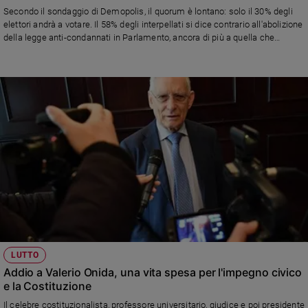
Secondo il sondaggio di Demopolis, il quorum è lontano: solo il 30% degli
elettori andrà a votare. Il 58% degli interpellati si dice contrario all'abolizione
della legge anti-condannati in Parlamento, ancora di più a quella che
limiterebbe le misure cautelari.
LUTTO
Addio a Valerio Onida, una vita spesa per l'impegno civico
e la Costituzione
Il celebre costituzionalista, professore universitario, giudice e poi presidente