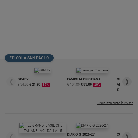
EDICOLA SAN PAOLO
GBABY
FAMIGLIA CRISTIANA
GBABY DIGITA
❮
❯
€ 34,80
€ 21,90
€ 104,00
€ 83,00
ABBONAMEN
37%
20%
€ 16,99
Visualizza tutte le riviste
DIARIO G 2026-27
COLLANA ARS
❮
❯