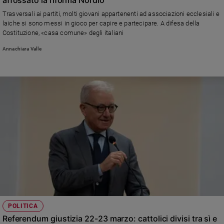
Ambiente
Trasversali ai partiti, molti giovani appartenenti ad associazioni ecclesiali e
e
laiche si sono messi in gioco per capire e partecipare. A difesa della
Creato
Costituzione, «casa comune» degli italiani
Volontariato
Annachiara Valle
Diritti
Aziende
di
valore
Caso
della
settimana
Migranti
Diversità
e
inclusione
Costume
Cultura
POLITICA
e
Referendum giustizia 22-23 marzo: cattolici divisi tra sì e
spettacoli