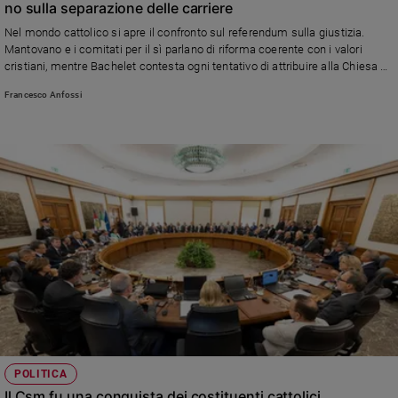
no sulla separazione delle carriere
Sanremo
Nel mondo cattolico si apre il confronto sul referendum sulla giustizia.
2026
Mantovano e i comitati per il sì parlano di riforma coerente con i valori
Cinema,
cristiani, mentre Bachelet contesta ogni tentativo di attribuire alla Chiesa un
sostegno al voto
Tv
Francesco Anfossi
e
streaming
Libri
Musica
Arte
Famiglia
ed
educazione
Genitori
e
figli
Nonni
Coppia
POLITICA
Il Csm fu una conquista dei costituenti cattolici
Scuola