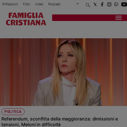
Riflessioni
Foto
Video
Podcast
Privacy Policy
Chi siamo
Contatti
Pubblicità
Attualità
Registrati
Redazione
Italia
REFERENDUM
Cronaca
Politica
Mondo
Economia
Legalità
e
giustizia
Sport
Interviste
Papa
POLITICA
Papa
Referendum, sconfitta della maggioranza: dimissioni e
tensioni, Meloni in difficoltà