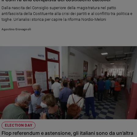
e
Dalla nascita del Consiglio superiore della magistratura nel patto
giovani
antifascista della Costituente alla crisi dei partiti e al conflitto tra politica e
toghe. Un’analisi storica per capire la riforma Nordio-Meloni
Adolescenza
Bioetica
Agostino Giovagnoli
Vai
Riflessioni
Foto
Video
Podcast
ELECTION DAY
Flop referendum e astensione, gli italiani sono da un'altra
Privacy