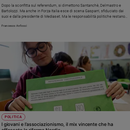
Chiesa
Dopo la sconfitta sul referendum, si dimettono Santanchè, Delmastro e
Chiesa
Bartolozzi. Ma anche in Forza Italia esce di scena Gasparri, sfiduciato dai
suoi e dalla presidente di Mediaset. Ma le responsabilità politiche restano
opache: più che giustizia, sembra un regolamento di conti interno alla
Fede
Francesco Anfossi
maggioranza in vista del 2027
e
spiritualità
Santi
Devozione
e
fede
Parola
del
giorno
Santo
del
giorno
Società
POLITICA
e
I giovani e l’associazionismo, il mix vincente che ha
valori
affossato la riforma Nordio