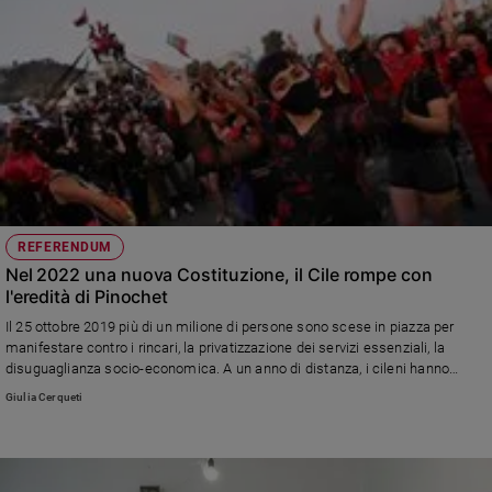
REFERENDUM
Nel 2022 una nuova Costituzione, il Cile rompe con
l'eredità di Pinochet
Il 25 ottobre 2019 più di un milione di persone sono scese in piazza per
manifestare contro i rincari, la privatizzazione dei servizi essenziali, la
disuguaglianza socio-economica. A un anno di distanza, i cileni hanno
votato sì a una nuova Carta magna che sostituisca quella del 1980, di
Giulia Cerqueti
stampo neoliberista, redatta sotto la dittatura militare.