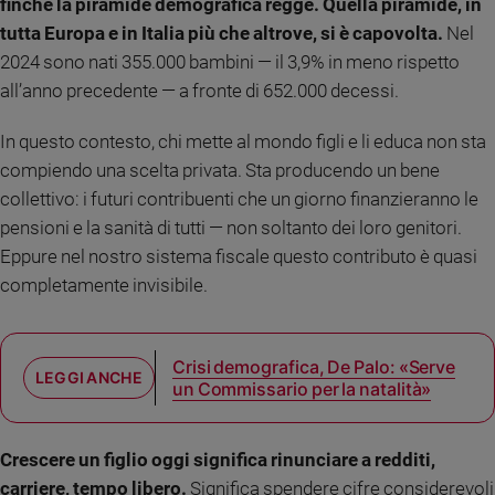
finché la piramide demografica regge. Quella piramide, in
Sanremo
tutta Europa e in Italia più che altrove, si è capovolta.
Nel
2026
2024 sono nati 355.000 bambini — il 3,9% in meno rispetto
Cinema,
all’anno precedente — a fronte di 652.000 decessi.
Tv
e
In questo contesto, chi mette al mondo figli e li educa non sta
streaming
compiendo una scelta privata. Sta producendo un bene
Libri
collettivo: i futuri contribuenti che un giorno finanzieranno le
Musica
pensioni e la sanità di tutti — non soltanto dei loro genitori.
Arte
Eppure nel nostro sistema fiscale questo contributo è quasi
completamente invisibile.
Famiglia
ed
educazione
Genitori
Crisi demografica, De Palo: «Serve
e
un Commissario per la natalità»
figli
Nonni
Crescere un figlio oggi significa rinunciare a redditi,
Coppia
carriere, tempo libero.
Significa spendere cifre considerevoli
Scuola