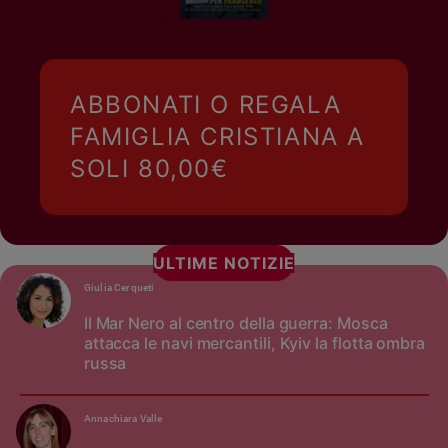
ABBONATI O REGALA
FAMIGLIA CRISTIANA A
SOLI 80,00€
ULTIME NOTIZIE
Giulia Cerqueti
Il Mar Nero al centro della guerra: Mosca
attacca le navi mercantili, Kyiv la flotta ombra
russa
Annachiara Valle