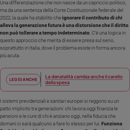
Una differenziazione che non nasce da un capriccio politico,
Ambiente
ma da una sentenza della Corte Costituzionale federale del
e
Creato
2022, la quale ha stabilito che
ignorare il contributo di chi
Volontariato
alleva la generazione futura è una distorsione che il diritto
Diritti
non può tollerare a tempo indeterminato
. C’è una logica in
Aziende
questo approccio che merita di essere presa sul serio,
di
soprattutto in Italia, dove il problema esiste in forma ancora
valore
più acuta.
Caso
della
settimana
La denatalità cambia anche il carello
Migranti
della spesa
Diversità
e
inclusione
I sistemi previdenziali e sanitari europei si reggono su un
Costume
patto implicito tra generazioni: chi lavora oggi finanzia le
pensioni e le cure di chi è anziano oggi, nella fiducia che
Cultura
e
domani ci sarà qualcuno a fare lo stesso per lui.
Funziona
spettacoli