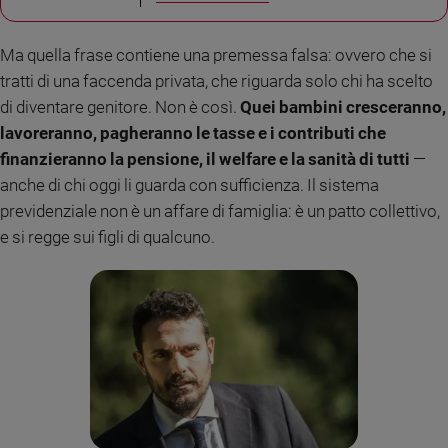
Policy
Ma quella frase contiene una premessa falsa: ovvero che si
Chi
tratti di una faccenda privata, che riguarda solo chi ha scelto
di diventare genitore. Non è così.
Quei bambini cresceranno,
siamo
lavoreranno, pagheranno le tasse e i contributi che
Contatti
finanzieranno la pensione, il welfare e la sanità di tutti
—
anche di chi oggi li guarda con sufficienza. Il sistema
Pubblicità
previdenziale non è un affare di famiglia: è un patto collettivo,
e si regge sui figli di qualcuno.
Registrati
Redazione
Social