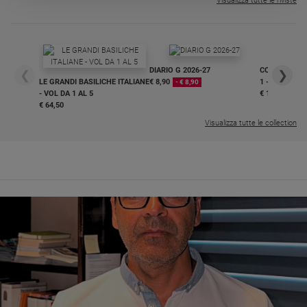
Visualizza tutte le riviste
DIARIO G 2026-27
COLLANA ARS
❮
❯
LE GRANDI BASILICHE ITALIANE
€ 8,90
1 - 2
- € 8,90
- VOL DA 1 AL 5
€ 18,50
€ 64,50
Visualizza tutte le collection