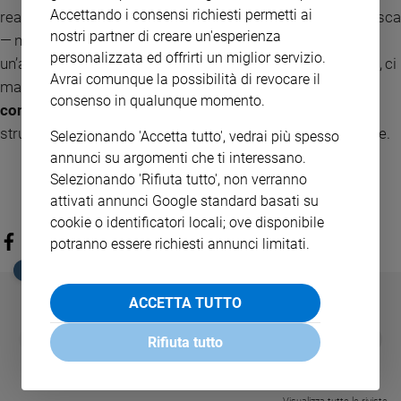
Accettando i consensi richiesti permetti ai
reale nell’interesse di tutti, è giusto che il sistema lo riconosca
nostri partner di creare un'esperienza
— non come premio alla natalità, ma come correzione di
personalizzata ed offrirti un miglior servizio.
un’asimmetria concreta. La riforma tedesca non è perfetta, ci
Avrai comunque la possibilità di revocare il
mancherebbe, ma i
l principio di fondo è difficile da
consenso in qualunque momento.
contestare.
L’Italia, che su questo fronte accusa un ritardo
strutturale di decenni, farebbe bene a ragionarci seriamente.
Selezionando 'Accetta tutto', vedrai più spesso
annunci su argomenti che ti interessano.
Selezionando 'Rifiuta tutto', non verranno
attivati annunci Google standard basati su
cookie o identificatori locali; ove disponibile
potranno essere richiesti annunci limitati.
EDICOLA SAN PAOLO
ACCETTA TUTTO
GBABY
FAMIGLIA CRISTIANA
GBABY DIGITA
❮
❯
Rifiuta tutto
€ 34,80
€ 21,90
€ 104,00
€ 83,00
ABBONAMEN
37%
20%
€ 16,99