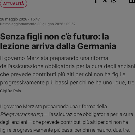
Chiesa
ATTUALITÀ
Chiesa
28 maggio 2026 • 15:47
Fede
Ultimo aggiornamento
30 giugno 2026 • 09:52
e
Senza figli non c’è futuro: la
spiritualità
lezione arriva dalla Germania
Santi
Devozione
Il governo Merz sta preparando una riforma
e
fede
dell’assicurazione obbligatoria per la cura degli anziani
Parola
che prevede contributi più alti per chi non ha figli e
del
progressivamente più bassi per chi ne ha uno, due, tre
giorno
Gigi De Palo
Santo
del
giorno
Il governo Merz sta preparando una riforma della
Pflegeversicherung
— l’assicurazione obbligatoria per la cura
Società
degli anziani — che prevede contributi più alti per chi non ha
e
valori
figli e progressivamente più bassi per chi ne ha uno, due, tre.