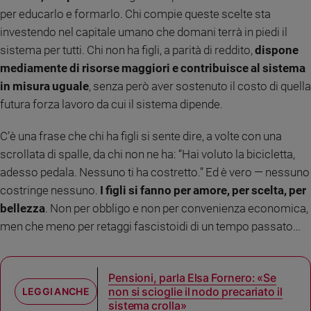
per educarlo e formarlo. Chi compie queste scelte sta
e
giovani
investendo nel capitale umano che domani terrà in piedi il
Adolescenza
sistema per tutti. Chi non ha figli, a parità di reddito,
dispone
Bioetica
mediamente di risorse maggiori e contribuisce al sistema
in misura uguale
, senza però aver sostenuto il costo di quella
futura forza lavoro da cui il sistema dipende.
Vai
C’è una frase che chi ha figli si sente dire, a volte con una
scrollata di spalle, da chi non ne ha: “Hai voluto la bicicletta,
Riflessioni
adesso pedala. Nessuno ti ha costretto.” Ed è vero — nessuno
costringe nessuno.
I figli si fanno per amore, per scelta, per
Foto
bellezza
. Non per obbligo e non per convenienza economica,
men che meno per retaggi fascistoidi di un tempo passato…
Video
Podcast
Pensioni, parla Elsa Fornero: «Se
non si scioglie il nodo precariato il
sistema crolla»
Privacy