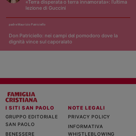
«Terra disperata o terra innamorata»: l’ultima
lezione di Guccini
padre Maurizio Patriciello
Don Patriciello: nei campi del pomodoro dove la
dignità vince sul caporalato
I SITI SAN PAOLO
NOTE LEGALI
GRUPPO EDITORIALE
PRIVACY POLICY
SAN PAOLO
INFORMATIVA
BENESSERE
WHISTLEBLOWING