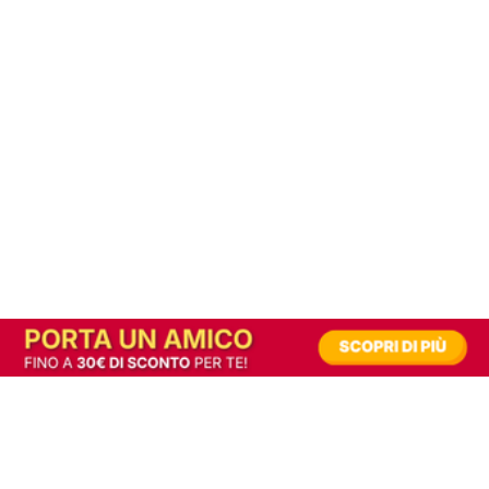
In alternativa, prova la versione digitale!
|
Abbonati
Contribuisci a mantenere questo sito gratuito
Riusciamo a fornire informazione gratuita grazie alla pubblicità erogata dai nostri
partner.
Accettando i consensi richiesti permetti ai nostri partner di creare un'esperienza