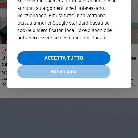
Selezionando 'Accetta tutto', vedrai più spesso
annunci su argomenti che ti interessano.
Selezionando 'Rifiuta tutto', non verranno
attivati annunci Google standard basati su
cookie o identificatori locali; ove disponibile
potranno essere richiesti annunci limitati.
EMERGENZA SANITARIA
Un nuovo ospedale chirurgico di Emergency per le vittime
ACCETTA TUTTO
della guerra in Sudan
Rifiuta tutto
Al Centro Salam di Emergency di Khartoum, oltre alla cardiochirurgia, è
stato aperto un ospedale di chirurgia di urgenza e traumatologia. La sanità
locale è del tutto inadeguata e arrivano pazienti anche da molto lontano in
condizioni disperate