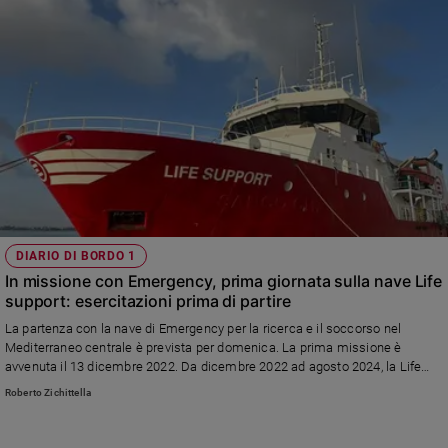
DIARIO DI BORDO 1
In missione con Emergency, prima giornata sulla nave Life
support: esercitazioni prima di partire
La partenza con la nave di Emergency per la ricerca e il soccorso nel
Mediterraneo centrale è prevista per domenica. La prima missione è
avvenuta il 13 dicembre 2022. Da dicembre 2022 ad agosto 2024, la Life
Support ha svolto 24 missioni soccorrendo e portando in salvo 2.221
Roberto Zichittella
persone, di cui 1.653 uomini, 171 donne e 397 minori