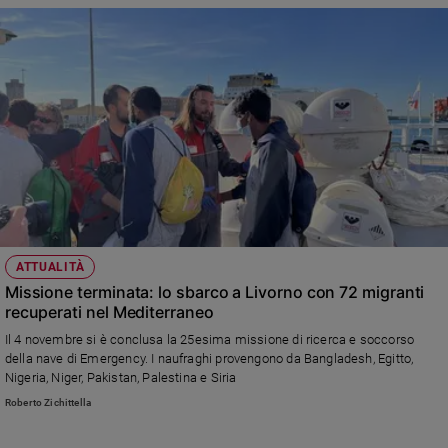
e
giovani
Adolescenza
Bioetica
Vai
Riflessioni
ATTUALITÀ
Foto
Missione terminata: lo sbarco a Livorno con 72 migranti
recuperati nel Mediterraneo
Video
Il 4 novembre si è conclusa la 25esima missione di ricerca e soccorso
della nave di Emergency. I naufraghi provengono da Bangladesh, Egitto,
Nigeria, Niger, Pakistan, Palestina e Siria
Podcast
Roberto Zichittella
Privacy