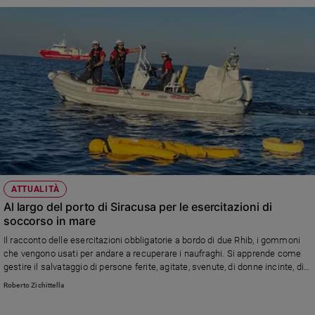
Policy
Chi
siamo
Contatti
Pubblicità
Registrati
ATTUALITÀ
Al largo del porto di Siracusa per le esercitazioni di
Redazione
soccorso in mare
Il racconto delle esercitazioni obbligatorie a bordo di due Rhib, i gommoni
che vengono usati per andare a recuperare i naufraghi. Si apprende come
Social
gestire il salvataggio di persone ferite, agitate, svenute, di donne incinte, di
persone che si sono buttare in acqua per la paura
Roberto Zichittella