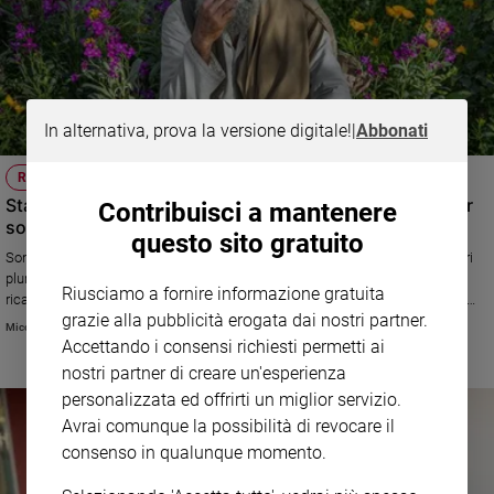
In alternativa, prova la versione digitale!
|
Abbonati
RACCOLTA FONDI
Stampe d'autore, 13 fotografi al fianco di Emergency per
Contribuisci a mantenere
sostenere gli ospedali in Afghanistan
questo sito gratuito
Sono in vendita online, fino al 26 settembre, gli scatti realizzati da maestri
pluripremiati della fotografia come Steve McCurry e Lorenzo Tugnoli. Il
Riusciamo a fornire informazione gratuita
ricavato dell'iniziativa, promossa da Ishkar, sarà interamente devoluto ad
grazie alla pubblicità erogata dai nostri partner.
Emergency, rimasta nel Paese anche dopo l'ascesa dei talebani
Micol Vallotto
Accettando i consensi richiesti permetti ai
nostri partner di creare un'esperienza
personalizzata ed offrirti un miglior servizio.
Avrai comunque la possibilità di revocare il
consenso in qualunque momento.