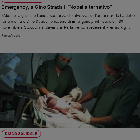
Emergency, a Gino Strada il “Nobel alternativo”
«Abolire la guerra è l’unica speranza di salvezza per l’umanità»: lo ha detto
forte e chiaro Gino Strada, fondatore di Emergency, nel ricevere il 30
novembre a Stoccolma, davanti al Parlamento svedese, il Premio Right
Livelihood, conosciuto come il Premio Nobel alternativo, creato nel 1980
Paola Arosio
per «onorare e sostenere coloro che offrono risposte pratiche ed esemplari
alle maggiori sfide del nostro tempo». Insieme a Strada, sono stati premiati
la canadese Sheila Watt-Cloutier per la difesa dell’Artico e l’ugandese
Kasha Jacqueline Nabagesera per la difesa dei diritti umani. Il premio
onorario è andato invece a Tony de Brum e al popolo delle isole Marshall
per l’impegno contro il nucleare.
DISCO SOLIDALE