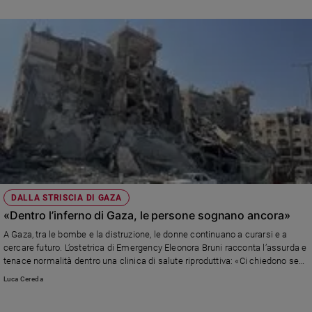
cultura di pace e ripudiare la guerra
Sanremo
2026
Cinema,
Tv
e
streaming
Libri
Musica
Arte
Famiglia
ed
DALLA STRISCIA DI GAZA
educazione
«Dentro l’inferno di Gaza, le persone sognano ancora»
Genitori
A Gaza, tra le bombe e la distruzione, le donne continuano a curarsi e a
e
cercare futuro. L’ostetrica di Emergency Eleonora Bruni racconta l’assurda e
figli
tenace normalità dentro una clinica di salute riproduttiva: «Ci chiedono se
Nonni
stanno facendo tutto bene. È un atto di resistenza».
Luca Cereda
Coppia
Scuola