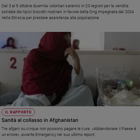
Chiesa
Dal 3 al 5 ottobre duemila volontari saranno in 20 regioni per la vendita
Chiesa
solidale dei tipici biscotti nostrani in favore della Ong impegnata dal 2024
nella Striscia per prestare assistenza alla popolazione
Fede
e
spiritualità
Santi
Devozione
e
fede
Parola
del
giorno
Santo
del
giorno
IL RAPPORTO
Sanità al collasso in Afghanistan
Società
e
Tre afgani su cinque non possono pagare le cure. «Abbandonare il Paese è
valori
un errore», avverte Emergency nel suo ultimo report.