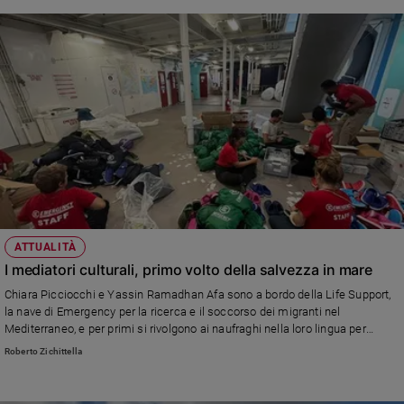
ATTUALITÀ
I mediatori culturali, primo volto della salvezza in mare
Chiara Picciocchi e Yassin Ramadhan Afa sono a bordo della Life Support,
la nave di Emergency per la ricerca e il soccorso dei migranti nel
Mediterraneo, e per primi si rivolgono ai naufraghi nella loro lingua per
rassicurarli. Intanto, la partenza della missione è rimandata per maltempo
Roberto Zichittella
mentre sulla nave, ferma a Siracusa, si susseguono le esercitazioni per
prestare soccorso ai naufraghi