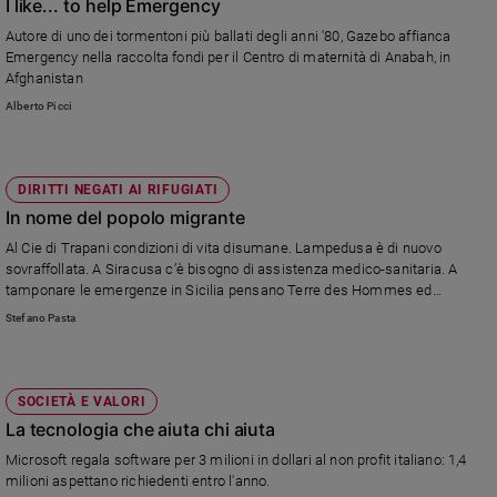
I like... to help Emergency
Autore di uno dei tormentoni più ballati degli anni '80, Gazebo affianca
Emergency nella raccolta fondi per il Centro di maternità di Anabah, in
Afghanistan
Alberto Picci
DIRITTI NEGATI AI RIFUGIATI
In nome del popolo migrante
Al Cie di Trapani condizioni di vita disumane. Lampedusa è di nuovo
sovraffollata. A Siracusa c’è bisogno di assistenza medico-sanitaria. A
tamponare le emergenze in Sicilia pensano Terre des Hommes ed
Emergency. La denuncia dell’Unione Camere Penali sulle condizioni dei
Stefano Pasta
profughi.
SOCIETÀ E VALORI
La tecnologia che aiuta chi aiuta
Microsoft regala software per 3 milioni in dollari al non profit italiano: 1,4
milioni aspettano richiedenti entro l'anno.