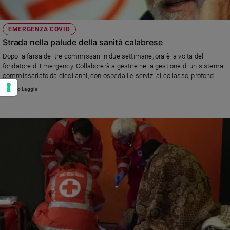
EMERGENZA COVID
Strada nella palude della sanità calabrese
Dopo la farsa dei tre commissari in due settimane, ora è la volta del
fondatore di Emergency. Collaborerà a gestire nella gestione di un sistema
commissariato da dieci anni, con ospedali e servizi al collasso, profondi
rossi di bilancio, Asp sciolte per infiltrazioni malavitose, fuga di medici e
Alberto Laggia
pazienti. E ora la "zona rossa" senza piani di emergenza.