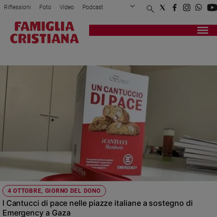
Riflessioni
Foto
Video
Podcast
Privacy Policy
Chi siamo
Contatti
Pubblicità
Attualità
Registrati
Redazione
Italia
EMERGENCY
Cronaca
Politica
Mondo
Economia
Legalità
e
giustizia
Sport
Interviste
Papa
4 OTTOBRE, GIORNO DEL DONO
Papa
I Cantucci di pace nelle piazze italiane a sostegno di
Emergency a Gaza