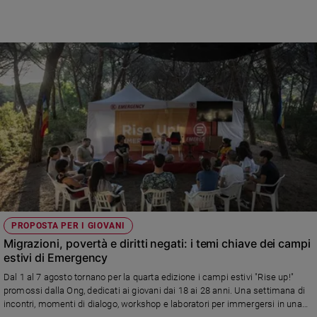
Ambiente
e
Creato
Volontariato
Diritti
Aziende
di
valore
Caso
della
settimana
Migranti
Diversità
e
PROPOSTA PER I GIOVANI
inclusione
Migrazioni, povertà e diritti negati: i temi chiave dei campi
estivi di Emergency
Costume
Dal 1 al 7 agosto tornano per la quarta edizione i campi estivi "Rise up!"
Cultura
promossi dalla Ong, dedicati ai giovani dai 18 ai 28 anni. Una settimana di
e
incontri, momenti di dialogo, workshop e laboratori per immergersi in una
spettacoli