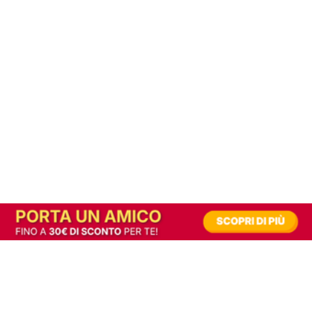
In alternativa, prova la versione digitale!
|
Abbonati
Contribuisci a mantenere questo sito gratuito
Riusciamo a fornire informazione gratuita grazie alla pubblicità erogata dai nostri
partner.
Accettando i consensi richiesti permetti ai nostri partner di creare un'esperienza