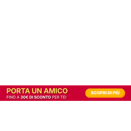
In alternativa, prova la versione digitale!
|
Abbonati
Contribuisci a mantenere questo sito gratuito
Riusciamo a fornire informazione gratuita grazie alla pubblicità erogata dai nostri
partner.
Accettando i consensi richiesti permetti ai nostri partner di creare un'esperienza