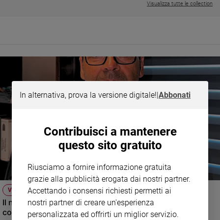
Visualizza tutte le collection
e
giovani
Adolescenza
Bioetica
Vai
In alternativa, prova la versione digitale!
|
Abbonati
Riflessioni
Contribuisci a mantenere
Foto
questo sito gratuito
Video
Riusciamo a fornire informazione gratuita
grazie alla pubblicità erogata dai nostri partner.
Accettando i consensi richiesti permetti ai
Podcast
VIDEO
Il nuovo numero di Famiglia Cristiana raccontato dal
nostri partner di creare un'esperienza
condirettore.
personalizzata ed offrirti un miglior servizio.
Privacy