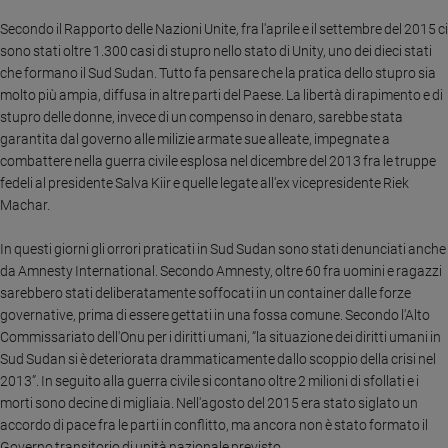
Ambiente
Secondo il Rapporto delle Nazioni Unite, fra l'aprile e il settembre del 2015 ci
e
sono stati oltre 1.300 casi di stupro nello stato di Unity, uno dei dieci stati
Creato
che formano il Sud Sudan. Tutto fa pensare che la pratica dello stupro sia
Volontariato
molto più ampia, diffusa in altre parti del Paese.
La libertà di rapimento e di
Diritti
stupro delle donne, invece di un compenso in denaro, sarebbe stata
Aziende
garantita dal governo alle milizie armate sue alleate, impegnate a
di
combattere nella guerra civile esplosa nel dicembre del 2013 fra le truppe
valore
fedeli al presidente Salva Kiir e quelle legate all'ex vicepresidente Riek
Caso
Machar.
della
settimana
In questi giorni gli orrori praticati in Sud Sudan sono stati denunciati anche
Migranti
da Amnesty International. Secondo Amnesty, oltre 60 fra uomini e ragazzi
sarebbero stati deliberatamente soffocati in un container dalle forze
Diversità
governative, prima di essere gettati in una fossa comune. Secondo l'Alto
e
inclusione
Commissariato dell'Onu per i diritti umani, “la situazione dei diritti umani in
Sud Sudan si è deteriorata drammaticamente dallo scoppio della crisi nel
Costume
2013”. In seguito alla guerra civile si contano oltre 2 milioni di sfollati e i
morti sono decine di migliaia. Nell'agosto del 2015 era stato siglato un
Cultura
e
accordo di pace fra le parti in conflitto, ma ancora non è stato formato il
spettacoli
Governo transitorio di unità nazionale previsto.