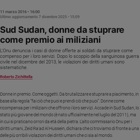
Chiesa
Chiesa
11 marzo 2016 • 16:00
Ultimo aggiornamento
7 dicembre 2025 • 15:09
Fede
Sud Sudan, donne da stuprare
e
spiritualità
come premio ai miliziani
Santi
L'Onu denuncia i casi di donne offerte ai soldati da stuprare come
Devozione
compenso per i loro servizi. Dopo lo scoppio della sanguinosa guerra
e
civile nel dicembre del 2013, le violazioni dei diritti umani sono
fede
sistematiche.
Parola
Roberto Zichittella
del
giorno
Donne in premio. Come oggetti. Da brutalizzare e stuprare a piacimento, in
Santo
base alla regola “fai ciò che puoi e prendi ciò che puoi”. Donne come
del
ricompensa per i miliziani che offrono i loro servizi. Accade in Sud Sudan, lo
giorno
stato più giovane del mondo (è nato ufficialmente nel luglio del 2011), ma
in cui si praticano orrori da età della pietra. L'alto commissario Onu per i
Società
e
diritti umani, Zeid Ra'ad Al Hussein, dichiara che ci troviamo di fronte a una
valori
delle più orribili violazioni dei diritti umani che ci sia al mondo.