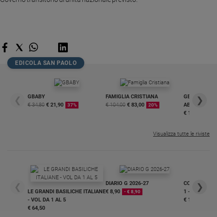
Sanremo
2026
Cinema,
Tv
e
EDICOLA SAN PAOLO
streaming
Libri
Musica
GBABY
FAMIGLIA CRISTIANA
GBABY DIGITA
❮
❯
Arte
€ 34,80
€ 21,90
€ 104,00
€ 83,00
ABBONAMEN
37%
20%
€ 16,99
Famiglia
ed
Visualizza tutte le riviste
educazione
Genitori
e
figli
DIARIO G 2026-27
COLLANA ARS
❮
❯
Nonni
LE GRANDI BASILICHE ITALIANE
€ 8,90
1 - 2
- € 8,90
- VOL DA 1 AL 5
€ 18,50
Coppia
€ 64,50
Scuola