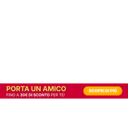
In alternativa, prova la versione digitale!
|
Abbonati
Contribuisci a mantenere questo sito gratuito
Riusciamo a fornire informazione gratuita grazie alla pubblicità erogata dai nostri
partner.
Accettando i consensi richiesti permetti ai nostri partner di creare un'esperienza