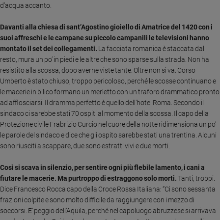
d’acqua accanto.
Sanremo
2026
Davanti alla chiesa di sant’Agostino gioiello di Amatrice del 1420 con i
Cinema,
suoi affreschi e le campane su piccolo campanili le televisioni hanno
Tv
montato il set dei collegamenti.
La facciata romanica è staccata dal
e
resto, mura un po’ in piedi e le altre che sono sparse sulla strada. Non ha
streaming
resistito alla scossa, dopo averne viste tante.
Oltre non si va. Corso
Libri
Umberto è stato chiuso, troppo pericoloso, perché le scosse continuano e
le macerie in bilico formano un merletto con un traforo drammatico pronto
Musica
ad afflosciarsi. Il dramma perfetto è quello dell’hotel Roma. Secondo il
Arte
sindaco ci sarebbe stati 70 ospiti al momento della scossa. Il capo della
Protezione civile Frabrizio Curcio nel cuore della notte ridimensiona un po’
Famiglia
ed
le parole del sindaco e dice che gli ospito sarebbe stati una trentina. Alcuni
educazione
sono riusciti a scappare, due sono estratti vivi e due morti.
Genitori
Così si scava in silenzio, per sentire ogni più flebile lamento, i cani a
e
fiutare le macerie. Ma purtroppo di estraggono solo morti.
Tanti, troppi.
figli
Dice Francesco Rocca capo della Croce Rossa Italiana: “Ci sono sessanta
Nonni
frazioni colpite e sono molto difficile da raggiungere con i mezzo di
Coppia
soccorsi. E’ peggio dell’Aquila, perché nel capoluogo abruzzese si arrivava
Scuola