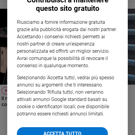
Contribuisci a mantenere
questo sito gratuito
Policy
Riusciamo a fornire informazione gratuita
Chi
grazie alla pubblicità erogata dai nostri partner.
siamo
Accettando i consensi richiesti permetti ai
nostri partner di creare un'esperienza
Contatti
personalizzata ed offrirti un miglior servizio.
Avrai comunque la possibilità di revocare il
Pubblicità
consenso in qualunque momento.
Selezionando 'Accetta tutto', vedrai più spesso
Registrati
annunci su argomenti che ti interessano.
VIDEO
Selezionando 'Rifiuta tutto', non verranno
Redazione
Il nuovo numero di Famiglia Cristiana raccontato dal
attivati annunci Google standard basati su
condirettore.
cookie o identificatori locali; ove disponibile
Social
potranno essere richiesti annunci limitati.
ACCETTA TUTTO