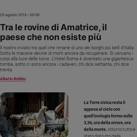
Chiesa
Chiesa
25 agosto 2016 • 09:30
Fede
Tra le rovine di Amatrice, il
e
paese che non esiste più
spiritualità
Santi
Il nostro inviato tra quel che rimane di uno dei borghi più belli d'Italia.
Devozione
Sotto le macerie decine di morti ancora da recuperare. Si cercano i
corpi alla luce delle torce. L'Hotel Roma è diventato una gigantesca
e
tomba, sotto ci sono ancora i cadaveri, chi dice settanta, chi dice
fede
trenta.
Parola
Alberto Bobbio
del
giorno
Santo
del
La Torre civica resta lì
giorno
appesa al cielo con
quell’orologio fermo sulle
Società
3,36, ora della orrore, ora
e
della morte.
Attorno tutto è
valori
stato distrutto dalla