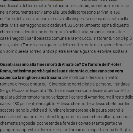
Ambiente
scudisciata del terremoto. Amatrice non esiste più, si contano i morti che
e
nella notte, mentre scriviamo alla luce delle torce sono arrivati a 160
Creato
nell’area del sisma e ancora si scava alla disperata ricerca della vita nella
Volontariato
città. Ma si estraggono solo cadaveri. Su Corso Umberto, spina di questo
che era considerato uno dei borghi più belli d’Italia, si sono sbriciolati le
Diritti
case, i negozi, i bar, il palazzo comunale, la Pro Loco, i ristoranti. Non c’è più
Aziende
nulla, solo la Torre civica a guardia della morte e della distruzione. Il paese è
di
diviso in due e la Torre di antica pietra arenaria guarda le rovine, solitaria.
valore
Caso
Quanti saranno alla fine i morti di Amatrice? C’è l’orrore dell’ Hotel
della
Roma, notissimo perché qui nel suo ristorante cucinavano con vera
settimana
sapienza la migliore amatriciana
che molti considerano un piatto
Migranti
romano e invece è nata qui. S’incrociano nomi e liste di persone. Il sindaco
Diversità
Sergio Picozzi è disperato: “Sotto le macerie ci sono decine di persone”. La
e
spallata del terremoto ha polverizzato il centro di Amatrice, ma il resto delle
inclusione
case all’ 80 per cento è inagibile. Adesso che è notte, adesso che le luci dei
Costume
soccorsi sono le uniche ad illuminare le tenebre sale la paura perché le
scosse continuano e le senti nel fragore dei macerie che crollano, tenebra
Cultura
che mette angoscia, poche tende a fare da ricovero e tante gente che
e
piange e si appresta a dormire nei giardini con una coperta e una bottiglia
spettacoli