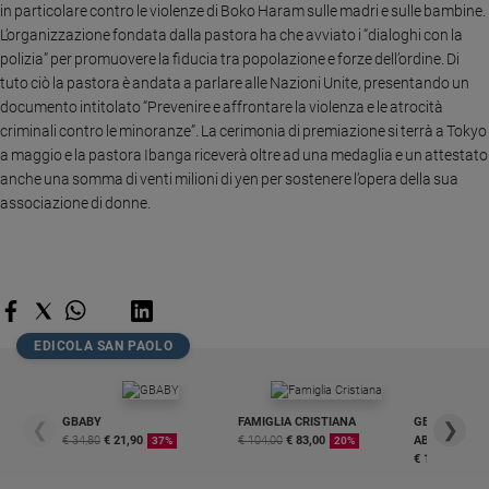
in particolare contro le violenze di Boko Haram sulle madri e sulle bambine.
Sanremo
L’organizzazione fondata dalla pastora ha che avviato i “dialoghi con la
2026
polizia” per promuovere la fiducia tra popolazione e forze dell’ordine. Di
Cinema,
tuto ciò la pastora è andata a parlare alle Nazioni Unite, presentando un
Tv
documento intitolato “Prevenire e affrontare la violenza e le atrocità
e
criminali contro le minoranze”. La cerimonia di premiazione si terrà a Tokyo
streaming
a maggio e la pastora Ibanga riceverà oltre ad una medaglia e un attestato
Libri
anche una somma di venti milioni di yen per sostenere l’opera della sua
associazione di donne.
Musica
Arte
Famiglia
ed
educazione
EDICOLA SAN PAOLO
Genitori
e
figli
GBABY
FAMIGLIA CRISTIANA
GBABY DIGITA
❮
❯
Nonni
€ 34,80
€ 21,90
€ 104,00
€ 83,00
ABBONAMEN
37%
20%
Coppia
€ 16,99
Scuola