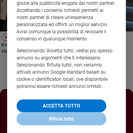
grazie alla pubblicità erogata dai nostri partner.
Policy
Accettando i consensi richiesti permetti ai
nostri partner di creare un'esperienza
Chi
personalizzata ed offrirti un miglior servizio.
Avrai comunque la possibilità di revocare il
siamo
VIDEO
consenso in qualunque momento.
Il nuovo numero di Famiglia Cristiana raccontato dal
Contatti
Selezionando 'Accetta tutto', vedrai più spesso
condirettore.
annunci su argomenti che ti interessano.
Pubblicità
Selezionando 'Rifiuta tutto', non verranno
attivati annunci Google standard basati su
Registrati
cookie o identificatori locali; ove disponibile
potranno essere richiesti annunci limitati.
Redazione
ACCETTA TUTTO
Social
Rifiuta tutto