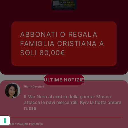
ABBONATI O REGALA
FAMIGLIA CRISTIANA A
SOLI 80,00€
ULTIME NOTIZIE
Giulia Cerqueti
Il Mar Nero al centro della guerra: Mosca
attacca le navi mercantili, Kyiv la flotta ombra
russa
padre Maurizio Patriciello