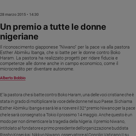
Chiesa
Chiesa
28 marzo 2015 • 14:30
Fede
Un premio a tutte le donne
e
nigeriane
spiritualità
Santi
Il riconoscimento giapponese “Niwano” per la pace va alla pastora
Devozione
Esther Abimiku Ibanga, che si batte per le donne contro Boko
Haram. La pastora ha realizzato progetti per ridare fiducia e
e
competenze alle donne anche in campo economico, come il
fede
microcredito per diventare autonome.
Parola
Alberto Bobbio
del
giorno
Santo
E’ la pastora che si batte contro Boko Haram, una delle voci cristiane che è
del
stata in grado di moltiplicare la voce delle donne nel suo Paese. Si chiama
giorno
Esther Abimiku Ibanga e sarà lei a ricevere il 32° premio Niwano per la pace
che le sarà consegnato a Tokio il prossimo 14 maggio. Anche questo è un
Società
modo per non dimenticare la tragedia della Nigeria. Il premio Niwano,
e
intitolato al fondatore e primo presidente dell’organizzazione buddista
valori
Rissho Kosei-kai, Nikkyo Niwano, osservatore al Concilio Vaticano II su