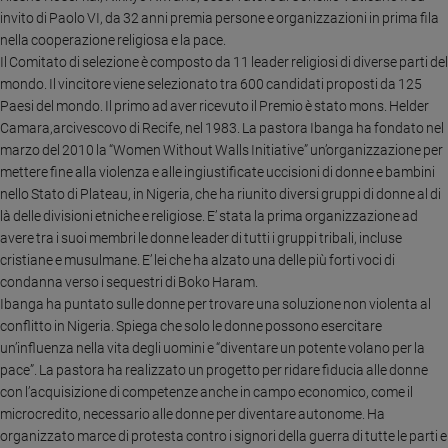
Ambiente
invito di Paolo VI, da 32 anni premia persone e organizzazioni in prima fila
e
nella cooperazione religiosa e la pace.
Creato
Il Comitato di selezione è composto da 11 leader religiosi di diverse parti del
Volontariato
mondo. Il vincitore viene selezionato tra 600 candidati proposti da 125
Paesi del mondo. Il primo ad aver ricevuto il Premio è stato mons. Helder
Diritti
Camara,arcivescovo di Recife, nel 1983. La pastora Ibanga ha fondato nel
Aziende
marzo del 2010 la “Women Without Walls Initiative” un’organizzazione per
di
mettere fine alla violenza e alle ingiustificate uccisioni di donne e bambini
valore
nello Stato di Plateau, in Nigeria, che ha riunito diversi gruppi di donne al di
Caso
là delle divisioni etniche e religiose. E’ stata la prima organizzazione ad
della
avere tra i suoi membri le donne leader di tutti i gruppi tribali, incluse
settimana
cristiane e musulmane.
E’ lei che ha alzato una delle più forti voci di
Migranti
condanna verso i sequestri di Boko Haram.
Diversità
Ibanga ha puntato sulle donne per trovare una soluzione non violenta al
e
conflitto in Nigeria. Spiega che solo le donne possono esercitare
inclusione
un’influenza nella vita degli uomini e “diventare un potente volano per la
Costume
pace”. La pastora ha realizzato un progetto per ridare fiducia alle donne
con l’acquisizione di competenze anche in campo economico, come il
Cultura
microcredito, necessario alle donne per diventare autonome. Ha
e
organizzato marce di protesta contro i signori della guerra di tutte le parti e
spettacoli