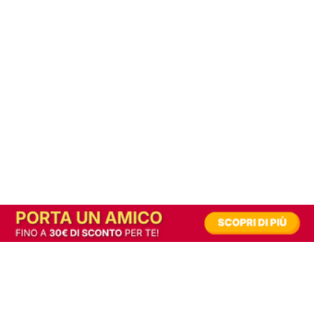
In alternativa, prova la versione digitale!
|
Abbonati
Contribuisci a mantenere questo sito gratuito
Riusciamo a fornire informazione gratuita grazie alla pubblicità erogata dai nostri
partner.
Accettando i consensi richiesti permetti ai nostri partner di creare un'esperienza