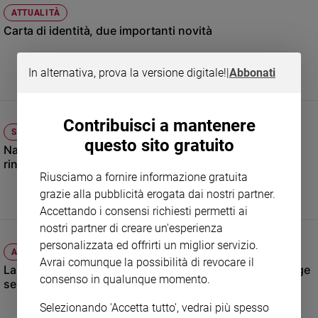
ATTUALITÀ
Sanremo
Carta di identità, due importanti novità
2026
Cinema,
Tv
In alternativa, prova la versione digitale!
|
Abbonati
e
streaming
Libri
Contribuisci a mantenere
SOCIETÀ E VALORI
Musica
questo sito gratuito
Natalità: gli italiani vogliono i figli, ma sei su dieci
Arte
rinunciano
Riusciamo a fornire informazione gratuita
Famiglia
grazie alla pubblicità erogata dai nostri partner.
ed
educazione
Accettando i consensi richiesti permetti ai
nostri partner di creare un'esperienza
Genitori
personalizzata ed offrirti un miglior servizio.
e
ATTUALITÀ
figli
Avrai comunque la possibilità di revocare il
La Grecia corre ai ripari contro l'overturismo: 251 spiagge
consenso in qualunque momento.
Nonni
senza lettini e ombrelloni
Coppia
Selezionando 'Accetta tutto', vedrai più spesso
Scuola