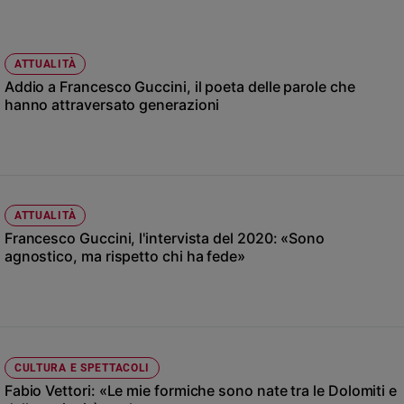
Chiesa
Chiesa
ATTUALITÀ
Fede
Addio a Francesco Guccini, il poeta delle parole che
e
spiritualità
hanno attraversato generazioni
Santi
Devozione
e
fede
Parola
ATTUALITÀ
del
Francesco Guccini, l'intervista del 2020: «Sono
giorno
agnostico, ma rispetto chi ha fede»
Santo
del
giorno
Società
CULTURA E SPETTACOLI
e
valori
Fabio Vettori: «Le mie formiche sono nate tra le Dolomiti e