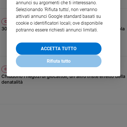
annunci su argomenti che ti interessano.
e
Selezionando 'Rifiuta tutto', non verranno
giovani
attivati annunci Google standard basati su
Adolescenza
COSTUME
cookie o identificatori locali; ove disponibile
Bioetica
30 tavole, la storia dell'Italia raccontata attorno alla tavola
potranno essere richiesti annunci limitati.
Vai
ACCETTA TUTTO
Rifiuta tutto
Riflessioni
COSTUME
Chiudono i negozi di giocattoli, un altro triste effetto della
denatalità
Foto
Video
Podcast
Privacy