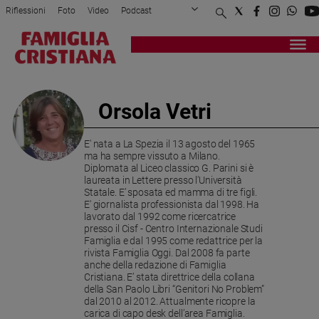
Riflessioni
Foto
Video
Podcast
Privacy Policy
Chi siamo
Contatti
Pubblicità
Attualità
Registrati
Redazione
Italia
Cronaca
Orsola Vetri
Politica
Mondo
E' nata a La Spezia il 13 agosto del 1965
Economia
ma ha sempre vissuto a Milano.
Legalità
Diplomata al Liceo classico G. Parini si è
laureata in Lettere presso l'Università
e
Statale. E’ sposata ed mamma di tre figli.
giustizia
E' giornalista professionista dal 1998. Ha
Sport
lavorato dal 1992 come ricercatrice
presso il Cisf - Centro Internazionale Studi
Interviste
Famiglia e dal 1995 come redattrice per la
rivista Famiglia Oggi. Dal 2008 fa parte
Papa
anche della redazione di Famiglia
Cristiana. E’ stata direttrice della collana
Papa
della San Paolo Libri “Genitori No Problem”
dal 2010 al 2012. Attualmente ricopre la
carica di capo desk dell’area Famiglia.