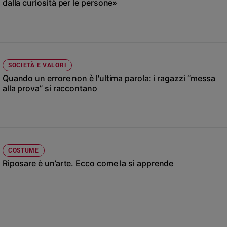
dalla curiosità per le persone»
Ambiente
e
Creato
Volontariato
Diritti
SOCIETÀ E VALORI
Aziende
Quando un errore non è l'ultima parola: i ragazzi “messa
di
alla prova” si raccontano
valore
Caso
della
settimana
Migranti
Diversità
COSTUME
e
Riposare è un’arte. Ecco come la si apprende
inclusione
Costume
Cultura
e
spettacoli