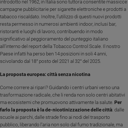
introdotto nel 1962, in Italia sono tuttora consentite massicce
e
campagne pubblicitarie per sigarette elettroniche e prodotti a
giovani
tabacco riscaldato. Inoltre, l’utilizzo di questi nuovi prodotti
Adolescenza
resta permesso in numerosi ambienti indoor, inclusi bar,
Bioetica
ristoranti e luoghi di lavoro, contribuendo in modo
significativo al peggioramento del punteggio italiano
all’interno del report della Tobacco Control Scale. Il nostro
Vai
Paese infatti ha perso ben 14 posizioni in soli 4 anni,
scivolando dal 18° posto del 2021 al 32° del 2025.
Riflessioni
La proposta europea: città senza nicotina
Foto
Come correre ai ripari? Guidando i centri urbani verso una
trasformazione radicale, che li renda non solo centri abitativi
Video
ma ecosistemi che promuovono attivamente la salute.
Per
farlo la proposta è la de-nicotinizzazione delle città
: dalle
Podcast
scuole ai parchi, dalle strade fino ai nodi del trasporto
pubblico, liberando l’aria non solo dal fumo tradizionale, ma
Privacy