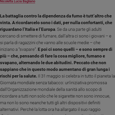
Nicoletta Lucia Bagliano
Ambiente
e
Creato
La battaglia contro la dipendenza da fumo è tutt’altro che
Volontariato
vinta. A ricordarcelo sono i dati, per nulla confortanti, che
Diritti
riguardano l’Italia e l’Europa
. Se da una parte gli adulti
Aziende
cercano di smettere di fumare, dall’altra ci sono i giovani – e
di
si parla di ragazzini che vanno alle scuole medie – che
valore
iniziano a “svapare”.
E poi ci sono quelli – e sono sempre di
Caso
più – che, pensando di fare la cosa migliore, fumano e
della
svapano, alternando le due abitudini. Peccato che non
settimana
sappiano che in questo modo aumentano di gran lunga i
Migranti
rischi per la salute.
Il 31 maggio si celebra in tutto il pianeta la
Diversità
e
Giornata mondiale senza tabacco: un’iniziativa promossa
inclusione
dall’Organizzazione mondiale della sanità allo scopo di
Costume
ricordare a tutti non solo che le sigarette non sono innocue,
ma non lo sono neanche tutti gli altri dispositivi definiti
Cultura
e
alternativi. Perché la lotta ora ha allargato il suo raggio
spettacoli