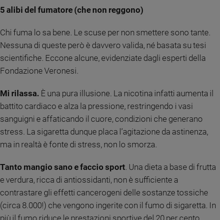
5 alibi del fumatore (che non reggono)
Chi fuma lo sa bene. Le scuse per non smettere sono tante.
Nessuna di queste però è davvero valida, né basata su tesi
scientifiche. Eccone alcune, evidenziate dagli esperti della
Fondazione Veronesi.
Mi rilassa.
È una pura illusione. La nicotina infatti aumenta il
battito cardiaco e alza la pressione, restringendo i vasi
sanguigni e affaticando il cuore, condizioni che generano
stress. La sigaretta dunque placa l’agitazione da astinenza,
ma in realtà è fonte di stress, non lo smorza.
Tanto mangio sano e faccio sport
. Una dieta a base di frutta
e verdura, ricca di antiossidanti, non è sufficiente a
contrastare gli effetti cancerogeni delle sostanze tossiche
(circa 8.000!) che vengono ingerite con il fumo di sigaretta. In
più il fumo riduce le prestazioni sportive del 20 per cento.