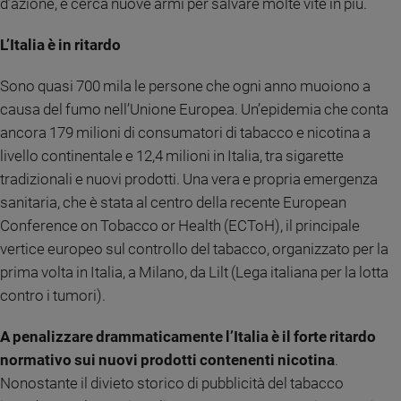
d’azione, e cerca nuove armi per salvare molte vite in più.
Sanremo
2026
L’Italia è in ritardo
Cinema,
Sono quasi 700 mila le persone che ogni anno muoiono a
Tv
e
causa del fumo nell’Unione Europea. Un’epidemia che conta
streaming
ancora 179 milioni di consumatori di tabacco e nicotina a
Libri
livello continentale e 12,4 milioni in Italia, tra sigarette
Musica
tradizionali e nuovi prodotti. Una vera e propria emergenza
Arte
sanitaria, che è stata al centro della recente European
Conference on Tobacco or Health (ECToH), il principale
Famiglia
ed
vertice europeo sul controllo del tabacco, organizzato per la
educazione
prima volta in Italia, a Milano, da Lilt (Lega italiana per la lotta
Genitori
contro i tumori).
e
figli
A penalizzare drammaticamente l’Italia è il forte ritardo
Nonni
normativo sui nuovi prodotti contenenti nicotina
.
Coppia
Nonostante il divieto storico di pubblicità del tabacco
Scuola