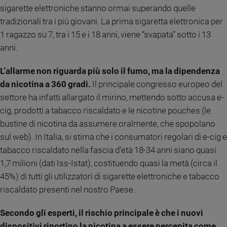
sigarette elettroniche stanno ormai superando quelle
tradizionali tra i più giovani. La prima sigaretta elettronica per
1 ragazzo su 7, tra i 15 e i 18 anni, viene “svapata” sotto i 13
anni.
L’allarme non riguarda più solo il fumo, ma la dipendenza
da nicotina a 360 gradi.
Il principale congresso europeo del
settore ha infatti allargato il mirino, mettendo sotto accusa e-
cig, prodotti a tabacco riscaldato e le nicotine pouches (le
bustine di nicotina da assumere oralmente, che spopolano
sul web). In Italia, si stima che i consumatori regolari di e-cig e
tabacco riscaldato nella fascia d’età 18-34 anni siano quasi
1,7 milioni (dati Iss-Istat), costituendo quasi la metà (circa il
45%) di tutti gli utilizzatori di sigarette elettroniche e tabacco
riscaldato presenti nel nostro Paese.
Secondo gli esperti, il rischio principale è che i nuovi
dispositivi riportino la nicotina a essere percepita come