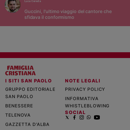
Luca Cereda
Guccini, l'ultimo viaggio del cantore che
sfidava il conformismo
I SITI SAN PAOLO
NOTE LEGALI
GRUPPO EDITORIALE
PRIVACY POLICY
SAN PAOLO
INFORMATIVA
BENESSERE
WHISTLEBLOWING
SOCIAL
TELENOVA
GAZZETTA D'ALBA