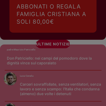
ABBONATI O REGALA
FAMIGLIA CRISTIANA A
SOLI 80,00€
ULTIME NOTIZIE
padre Maurizio Patriciello
Don Patriciello: nei campi del pomodoro dove la
dignità vince sul caporalato
Luca Cereda
Carceri sovraffollate, senza ventilatori, senza
lavoro e senza scampo: l'Italia che condanna
(almeno) due volte i detenuti