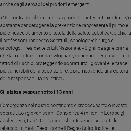
anche dagli aerosol dei prodotti emergenti.
Policy
«Nel contrasto al tabacco e ai prodotti contenenti nicotina e/o
Chi
sostanze cancerogene la prevenzione rappresenta il primo e
siamo
più efficace strumento di tutela della salute pubblica», dichiara
il professor Francesco Schittulli, senologo-chirurgo e
Contatti
oncologo, Presidente di Lilt Nazionale. «Significa agire prima
che la malattia si possa sviluppare, riducendo l’esposizione ai
Pubblicità
fattori di rischio, proteggendo soprattutto i giovani e le fasce
più vulnerabili della popolazione, e promuovendo una cultura
Registrati
della responsabilità collettiva».
Redazione
Si inizia a svapare sotto i 13 anni
L’emergenza nel nostro continente è preoccupante e investe
Social
soprattutto i giovanissimi. Sono circa 4 milioni in Europa gli
adolescenti, tra i 13 e i 15 anni, che utilizzano prodotti del
tabacco. In molti Paesi, come il Regno Unito, inoltre, le