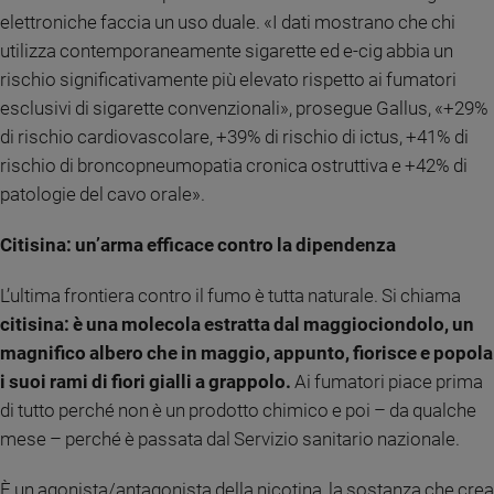
elettroniche faccia un uso duale. «I dati mostrano che chi
utilizza contemporaneamente sigarette ed e-cig abbia un
rischio significativamente più elevato rispetto ai fumatori
esclusivi di sigarette convenzionali», prosegue Gallus, «+29%
di rischio cardiovascolare, +39% di rischio di ictus, +41% di
rischio di broncopneumopatia cronica ostruttiva e +42% di
patologie del cavo orale».
Citisina: un’arma efficace contro la dipendenza
L’ultima frontiera contro il fumo è tutta naturale. Si chiama
citisina: è una molecola estratta dal maggiociondolo, un
magnifico albero che in maggio, appunto, fiorisce e popola
i suoi rami di fiori gialli a grappolo.
Ai fumatori piace prima
di tutto perché non è un prodotto chimico e poi – da qualche
mese – perché è passata dal Servizio sanitario nazionale.
È un agonista/antagonista della nicotina, la sostanza che crea