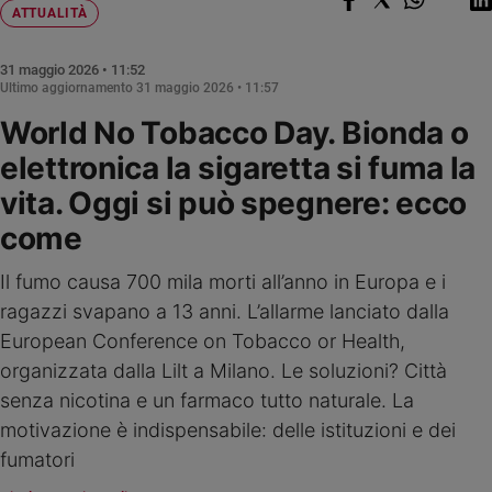
Chiesa
ATTUALITÀ
Chiesa
31 maggio 2026 • 11:52
Fede
Ultimo aggiornamento
31 maggio 2026 • 11:57
e
World No Tobacco Day. Bionda o
spiritualità
elettronica la sigaretta si fuma la
Santi
Devozione
vita. Oggi si può spegnere: ecco
e
come
fede
Parola
Il fumo causa 700 mila morti all’anno in Europa e i
del
ragazzi svapano a 13 anni. L’allarme lanciato dalla
giorno
European Conference on Tobacco or Health,
Santo
del
organizzata dalla Lilt a Milano. Le soluzioni? Città
giorno
senza nicotina e un farmaco tutto naturale. La
motivazione è indispensabile: delle istituzioni e dei
Società
e
fumatori
valori