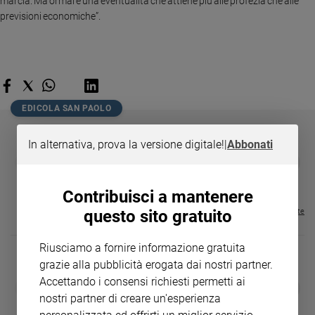
marcia. Ma ormai è una eventualità che attiene più alle profezia che alle
Policy
previsioni economiche”.
Chi
siamo
EDICOLA SAN PAOLO
Contatti
In alternativa, prova la versione digitale!
|
Abbonati
Pubblicità
GBABY
FAMIGLIA CRISTIANA
GBABY DIGITA
❮
❯
€ 34,80
€ 21,90
€ 104,00
€ 83,00
ABBONAMEN
37%
20%
Registrati
€ 16,99
Contribuisci a mantenere
questo sito gratuito
Visualizza tutte le riviste
Redazione
Riusciamo a fornire informazione gratuita
Social
grazie alla pubblicità erogata dai nostri partner.
Accettando i consensi richiesti permetti ai
DIARIO G 2026-27
COLLANA ARS
❮
❯
LE GRANDI BASILICHE ITALIANE
€ 8,90
1 - 2
- € 8,90
nostri partner di creare un'esperienza
- VOL DA 1 AL 5
€ 18,50