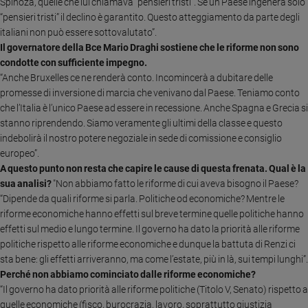
Spinoza, quelle che lui chiamava “pensieri tristi”. Se un Paese ingenera solo
Ambiente
“pensieri tristi” il declino è garantito. Questo atteggiamento da parte degli
e
italiani non può essere sottovalutato”.
Creato
Il governatore della Bce Mario Draghi sostiene che le riforme non sono
Volontariato
condotte con sufficiente impegno.
Diritti
“Anche Bruxelles ce ne renderà conto. Incomincerà a dubitare delle
Aziende
promesse di inversione di marcia che venivano dal Paese. Teniamo conto
di
che l’Italia è l’unico Paese ad essere in recessione. Anche Spagna e Grecia si
valore
stanno riprendendo. Siamo veramente gli ultimi della classe e questo
Caso
indebolirà il nostro potere negoziale in sede di comissione e consiglio
della
europeo”.
settimana
A questo punto non resta che capire le cause di questa frenata. Qual è la
sua analisi?
"Non abbiamo fatto le riforme di cui aveva bisogno il Paese?
Migranti
“Dipende da quali riforme si parla. Politiche od economiche? Mentre le
Diversità
riforme economiche hanno effetti sul breve termine quelle politiche hanno
e
effetti sul medio e lungo termine. Il governo ha dato la priorità alle riforme
inclusione
politiche rispetto alle riforme economiche e dunque la battuta di Renzi ci
Costume
sta bene: gli effetti arriveranno, ma come l’estate, più in là, sui tempi lunghi”.
Perché non abbiamo cominciato dalle riforme economiche?
Cultura
“Il governo ha dato priorità alle riforme politiche (Titolo V, Senato) rispetto a
e
spettacoli
quelle economiche (fisco, burocrazia, lavoro, soprattutto giustizia