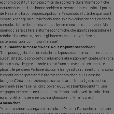
economici costituiti sono più difficili da aggredire. Sulle riforme politiche
e
Berlusconi e Renzi non hanno problemi a trovare un’intesa. Infatti il patto
giovani
del Nazareno ha conseguenze politiche. Fa comodo a tutti che sparisca il
Adolescenza
Senato. Anche gli 80 euro in fondo sono un provvedimento politico che fa
Bioetica
comodo a tutti e che non era criticabile nemmeno dalle opposizioni. Ma
quando ci sarà da fare le riforme economiche, che significa redistribuire il
reddito e la ricchezza, toccare gli interessi costituiti, vedrà se non
salteranno fuori i conflitti di interesse”.
Vai
Quali saranno le mosse di Renzi a questo punto secondo lei?
“Non posseggo la sfera di cristallo ma le posso dare la mia opinine basata
su dati di fatto. Io sono certo che lui andrà alle elezioni anticipate, una volta
Riflessioni
fatta la nuova legge elettorale. La mia è una chiave di lettura onesta e
plausibile, perché in Parlamento, con le frange attuali presenti, non ci sono
Foto
le condizioni per poter fare le riforme economiche di cui il Paese ha
bisogno. C’è da sperare che si possa cambiare in fretta il gioco politico
Video
perché il Paese ha sei milioni di poveri e 650 mila bambini denutriti! Una
vergogna. Nemmeno nel Dopoguerra c’erano tanti poveri. Tra l’altro le 80
euro non li hanno nemmeno presi, gli incapienti. A meno che…”
Podcast
A meno che?
“A meno che non avvenga un miracolo del Pil, con il Paese che si rimette in
Privacy