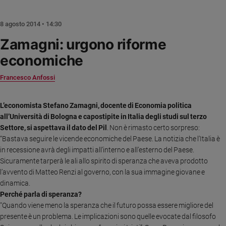
Chiesa
Chiesa
8 agosto 2014 • 14:30
Fede
Zamagni: urgono riforme
e
economiche
spiritualità
Santi
Francesco Anfossi
Devozione
e
L’economista Stefano Zamagni, docente di Economia politica
fede
all’Università di Bologna e capostipite in Italia degli studi sul terzo
Parola
Settore, si aspettava il dato del Pil
. Non è rimasto certo sorpreso:
del
“Bastava seguire le vicende economiche del Paese. La notizia che l’Italia è
giorno
in recessione avrà degli impatti all’interno e all’esterno del Paese.
Santo
Sicuramente tarperà le ali allo spirito di speranza che aveva prodotto
del
l’avvento di Matteo Renzi al governo, con la sua immagine giovane e
giorno
dinamica.
Perché parla di speranza?
Società
"Quando viene meno la speranza che il futuro possa essere migliore del
e
valori
presente è un problema. Le implicazioni sono quelle evocate dal filosofo