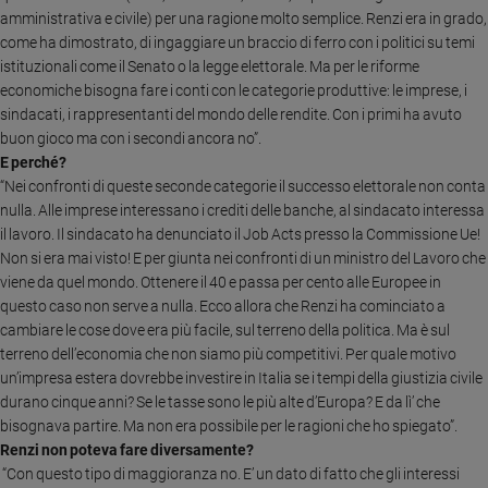
amministrativa e civile) per una ragione molto semplice. Renzi era in grado,
Sanremo
come ha dimostrato, di ingaggiare un braccio di ferro con i politici su temi
2026
istituzionali come il Senato o la legge elettorale. Ma per le riforme
Cinema,
economiche bisogna fare i conti con le categorie produttive: le imprese, i
Tv
sindacati, i rappresentanti del mondo delle rendite.
Con i primi ha avuto
e
buon gioco ma con i secondi ancora no”.
streaming
E perché?
Libri
“Nei confronti di queste seconde categorie il successo elettorale non conta
Musica
nulla. Alle imprese interessano i crediti delle banche, al sindacato interessa
Arte
il lavoro. Il sindacato ha denunciato il Job Acts presso la Commissione Ue!
Non si era mai visto! E per giunta nei confronti di un ministro del Lavoro che
Famiglia
viene da quel mondo. Ottenere il 40 e passa per cento alle Europee in
ed
questo caso non serve a nulla. Ecco allora che Renzi ha cominciato a
educazione
cambiare le cose dove era più facile, sul terreno della politica. Ma è sul
Genitori
terreno dell’economia che non siamo più competitivi. Per quale motivo
e
un’impresa estera dovrebbe investire in Italia se i tempi della giustizia civile
figli
durano cinque anni? Se le tasse sono le più alte d’Europa? E da lì’ che
bisognava partire. Ma non era possibile per le ragioni che ho spiegato”.
Nonni
Renzi non poteva fare diversamente?
Coppia
“Con questo tipo di maggioranza no. E’ un dato di fatto che gli interessi
Scuola