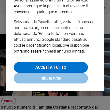
personalizzata ed offrirti un miglior servizio.
€ 64,50
Avrai comunque la possibilità di revocare il
Visualizza tutte le collection
consenso in qualunque momento.
Selezionando 'Accetta tutto', vedrai più spesso
annunci su argomenti che ti interessano.
Selezionando 'Rifiuta tutto', non verranno
attivati annunci Google standard basati su
cookie o identificatori locali; ove disponibile
potranno essere richiesti annunci limitati.
ACCETTA TUTTO
Rifiuta tutto
VIDEO
Il nuovo numero di Famiglia Cristiana raccontato dal