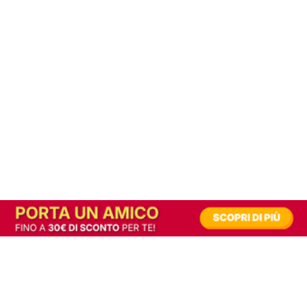
In alternativa, prova la versione digitale!
|
Abbonati
Contribuisci a mantenere questo sito gratuito
Riusciamo a fornire informazione gratuita grazie alla pubblicità erogata dai nostri
partner.
Accettando i consensi richiesti permetti ai nostri partner di creare un'esperienza