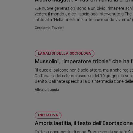
Chiesa
«Le nuove generazioni sono a un bivio: rimanere sch
Chiesa
vedere il mondo», dice il sociologo intervenuto a The
intitolato "Nella fine è l'inizio. In che mondo vivremo" 
Fede
Gerolamo Fazzini
e
spiritualità
Santi
Devozione
L'ANALISI DELLA SOCIOLOGA
e
Mussolini, "imperatore tribale" che ha fa
fede
"Il duce al balcone non è solo attore, ma anche regis
Parola
Dall'analisi del celebre discorso del 10 giugno, la so
del
Benito. Dall'hate speech alla disintermediazione dell
giorno
Alberto Laggia
Santo
del
giorno
INIZIATIVA
Società
Amoris laetitia, il testo dell'Esortazion
e
valori
L'atteso documento di papa Francesco da sabato 9 apri