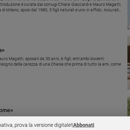
introduzione è curata dai coniugi Chiara Giaccardi e Mauro Magatti,
 di Milano, sposi dal 1985, 5 figli naturali e uno in affido. Accurati
a»
uro Magatti, sposati da 30 anni, 6 figli, entrambi docenti
 bisogno della carezza di una Chiesa che prima di tutto la ami, come
gnome»
e parliamo con Chiara Giaccardi, Sociologa dell'Università
nativa, prova la versione digitale!
|
Abbonati