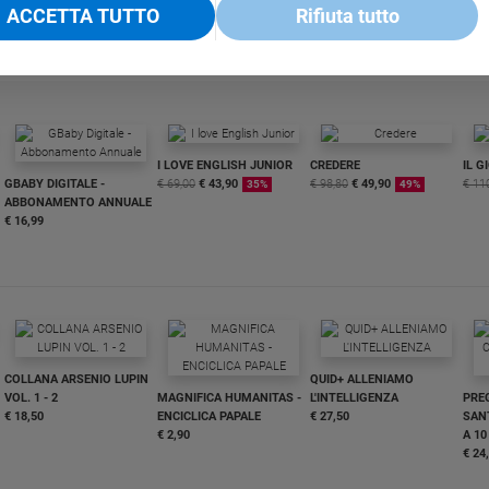
ACCETTA TUTTO
Rifiuta tutto
I LOVE ENGLISH JUNIOR
CREDERE
IL G
GBABY DIGITALE -
€ 69,00
€ 43,90
€ 98,80
€ 49,90
€ 11
35%
49%
ABBONAMENTO ANNUALE
€ 16,99
COLLANA ARSENIO LUPIN
QUID+ ALLENIAMO
VOL. 1 - 2
MAGNIFICA HUMANITAS -
L'INTELLIGENZA
PRE
€ 18,50
ENCICLICA PAPALE
€ 27,50
SANT
€ 2,90
A 10
€ 24