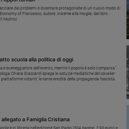
iacciate dai problemi o diventare protagoniste di un nuovo modo di
 Economy of Francesco, autore, insieme alla moglie, del libro
(Il Mulino)
tto scuola alla politica di oggi
ta e sceneggiatore dell’evento, mentre il popolo è solo comparsa".
ciologa Chiara Giaccardi spiega le astuzie mediatiche del cavalier
e piattaforme votanti: le tante eredità della propaganda fascista.
e allegato a Famiglia Cristiana
le è in libreria nell'edizione San Paolo (304 pagine, 2,90 euro) e