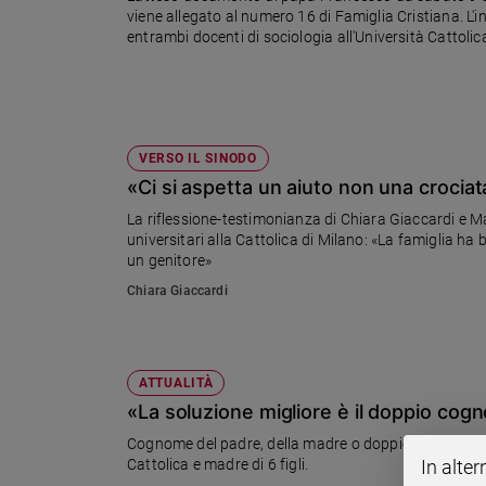
viene allegato al numero 16 di Famiglia Cristiana. L'
Ambiente
entrambi docenti di sociologia all'Università Cattolica
e
indici di Giuliano Vigini.
Creato
Volontariato
Diritti
Aziende
VERSO IL SINODO
di
«Ci si aspetta un aiuto non una crociat
valore
La riflessione-testimonianza di Chiara Giaccardi e Ma
Caso
universitari alla Cattolica di Milano: «La famiglia ha
della
un genitore»
settimana
Chiara Giaccardi
Migranti
Diversità
e
inclusione
ATTUALITÀ
Costume
«La soluzione migliore è il doppio co
Cultura
Cognome del padre, della madre o doppio cognome? N
e
Cattolica e madre di 6 figli.
In alter
spettacoli