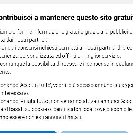
ontribuisci a mantenere questo sito gratui
iamo a fornire informazione gratuita grazie alla pubblicità
ta dai nostri partner.
tando i consensi richiesti permetti ai nostri partner di crea
anni. Un'occasione ulteriore per ragionare sui primi mesi del
perienza personalizzata ed offrirti un miglior servizio.
Auguri da Famiglia Cristiana e dai suoi lettori.
 comunque la possibilità di revocare il consenso in qualu
nto.
ionando 'Accetta tutto', vedrai più spesso annunci su arg
i interessano.
ionando 'Rifiuta tutto', non verranno attivati annunci Goog
ard basati su cookie o identificatori locali; ove disponibile
'indifferenza occorre rivalutare il legame tra famiglia, festa e lavoro. Lo
nno essere richiesti annunci limitati.