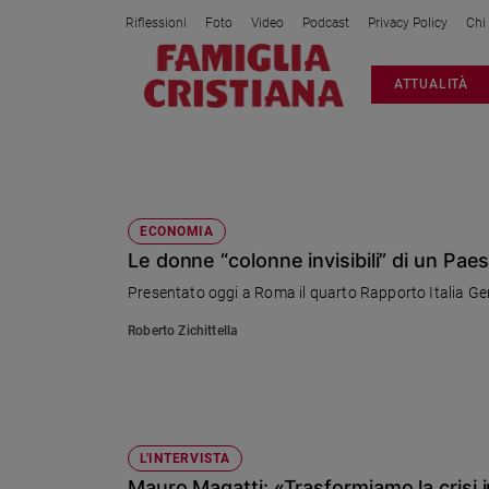
Riflessioni
Foto
Video
Podcast
Privacy Policy
Chi
Attualità
ATTUALITÀ
Italia
Cronaca
Politica
CHIARA GIACCARDI
Mondo
Economia
ECONOMIA
Le donne “colonne invisibili” di un Pae
Legalità
e
Presentato oggi a Roma il quarto Rapporto Italia Gen
giustizia
Roberto Zichittella
Sport
Interviste
Papa
Papa
L'INTERVISTA
Mauro Magatti: «Trasformiamo la crisi 