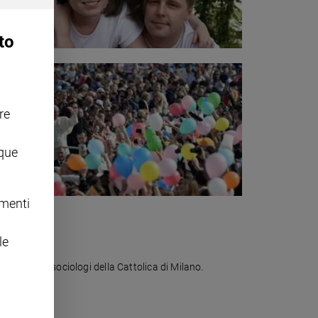
to
re
nque
omenti
le
 dicono due sociologi della Cattolica di Milano.