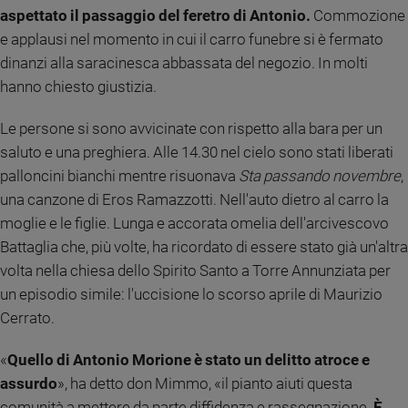
aspettato il passaggio del feretro di Antonio.
Commozione
Sanremo
e applausi nel momento in cui il carro funebre si è fermato
2026
dinanzi alla saracinesca abbassata del negozio. In molti
Cinema,
hanno chiesto giustizia.
Tv
e
streaming
Le persone si sono avvicinate con rispetto alla bara per un
Libri
saluto e una preghiera. Alle 14.30 nel cielo sono stati liberati
Musica
palloncini bianchi mentre risuonava
Sta passando novembre
,
Arte
una canzone di Eros Ramazzotti. Nell'auto dietro al carro la
moglie e le figlie. Lunga e accorata omelia dell'arcivescovo
Famiglia
Battaglia che, più volte, ha ricordato di essere stato già un'altra
ed
educazione
volta nella chiesa dello Spirito Santo a Torre Annunziata per
un episodio simile: l'uccisione lo scorso aprile di Maurizio
Genitori
e
Cerrato.
figli
Nonni
«
Quello di Antonio Morione è stato un delitto atroce e
Coppia
assurdo
», ha detto don Mimmo, «il pianto aiuti questa
Scuola
comunità a mettere da parte diffidenza e rassegnazione.
È