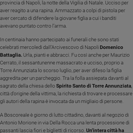
provincia di Napoli, la notte della Vigilia di Natale. Ucciso per
Ambiente
aver reagito a una rapina. Ammazzato a colpi di pistola per
e
Creato
aver cercato di difendere la giovane figlia a cui i banditi
Volontariato
avevano puntato contro l’arma.
Diritti
In centinaia hanno partecipato ai funerali che sono stati
Aziende
di
celebrati mercoledì dall’Arcivescovo di Napoli
Domenico
valore
Battaglia.
Urla, pianti e abbracci. Fu così anche per Maurizio
Caso
Cerrato, il sessantunenne massacrato e ucciso, proprio a
della
Torre Annunziata lo scorso luglio, per aver difeso la figlia
settimana
aggredita per un parcheggio. Tra la folla assiepata davanti al
Migranti
sagrato della chiesa dello
Spirito Santo di Torre Annunziata
,
Diversità
città d'origine della vittima, la richiesta di trovare e processare
e
inclusione
gli autori della rapina è invocata da un migliaio di persone.
Costume
A Boscoreale è giorno di lutto cittadino, davanti al negozio di
Cultura
Antonio Morione in via Della Rocca una lenta processione di
e
passanti lascia fiori e biglietti di ricorso.
Un'intera città ha
spettacoli