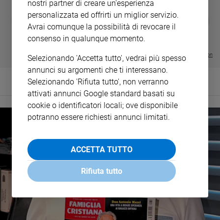
nostri partner di creare un'esperienza
personalizzata ed offrirti un miglior servizio.
DIARIO G 2026-27
COLLANA ARS
❮
❯
LE GRANDI BASILICHE ITALIANE
€ 8,90
1 - 2
Avrai comunque la possibilità di revocare il
- € 8,90
- VOL DA 1 AL 5
€ 18,50
consenso in qualunque momento.
€ 64,50
Visualizza tutte le collection
Selezionando 'Accetta tutto', vedrai più spesso
annunci su argomenti che ti interessano.
Selezionando 'Rifiuta tutto', non verranno
attivati annunci Google standard basati su
cookie o identificatori locali; ove disponibile
potranno essere richiesti annunci limitati.
ACCETTA TUTTO
Rifiuta tutto