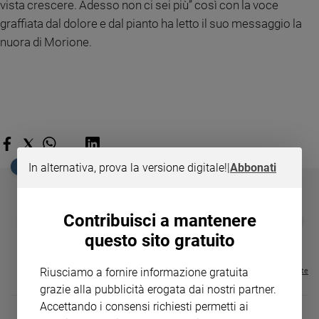
vista crescere. Adesso non ci sei più” così con la voce
Policy
graffiata dal dolore e dal pianto ha letto il suo messaggio la
nuora di Morione.
Chi
siamo
Contatti
Pubblicità
In alternativa, prova la versione digitale!
|
Abbonati
EDICOLA SAN PAOLO
Registrati
Contribuisci a mantenere
GBABY
FAMIGLIA CRISTIANA
GBABY DIGITA
Redazione
❮
❯
€ 34,80
€ 21,90
€ 104,00
€ 83,00
ABBONAMEN
37%
20%
questo sito gratuito
€ 16,99
Social
Riusciamo a fornire informazione gratuita
Visualizza tutte le riviste
grazie alla pubblicità erogata dai nostri partner.
Accettando i consensi richiesti permetti ai