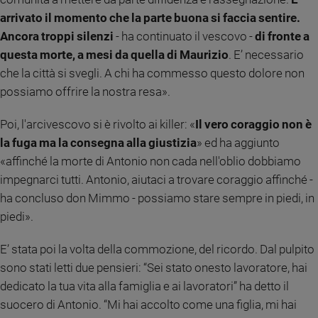
e
arrivato il momento che la parte buona si faccia sentire.
giovani
Ancora troppi silenzi
- ha continuato il vescovo -
di fronte a
Adolescenza
questa morte, a mesi da quella di Maurizio
. E’ necessario
Bioetica
che la città si svegli. A chi ha commesso questo dolore non
possiamo offrire la nostra resa».
Vai
Poi, l'arcivescovo si è rivolto ai killer: «
Il vero coraggio non è
la fuga ma la consegna alla giustizia
» ed ha aggiunto
«affinché la morte di Antonio non cada nell'oblio dobbiamo
Riflessioni
impegnarci tutti. Antonio, aiutaci a trovare coraggio affinché -
ha concluso don Mimmo - possiamo stare sempre in piedi, in
Foto
piedi».
Video
E’ stata poi la volta della commozione, del ricordo. Dal pulpito
sono stati letti due pensieri: “Sei stato onesto lavoratore, hai
Podcast
dedicato la tua vita alla famiglia e ai lavoratori” ha detto il
suocero di Antonio. “Mi hai accolto come una figlia, mi hai
Privacy