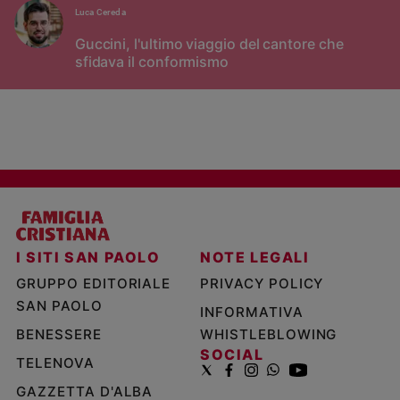
Luca Cereda
Guccini, l'ultimo viaggio del cantore che
sfidava il conformismo
I SITI SAN PAOLO
NOTE LEGALI
GRUPPO EDITORIALE
PRIVACY POLICY
SAN PAOLO
INFORMATIVA
BENESSERE
WHISTLEBLOWING
SOCIAL
TELENOVA
GAZZETTA D'ALBA