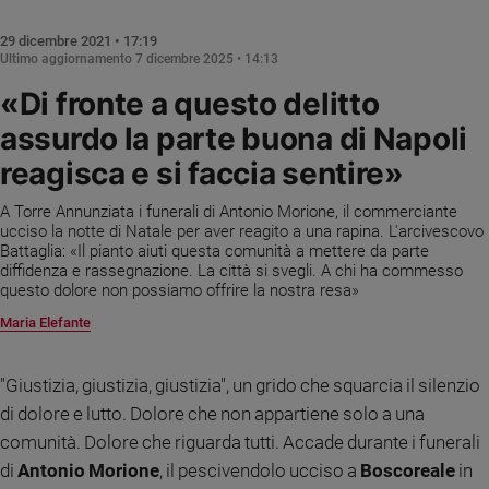
Chiesa
Chiesa
29 dicembre 2021 • 17:19
Ultimo aggiornamento
7 dicembre 2025 • 14:13
Fede
«Di fronte a questo delitto
e
spiritualità
assurdo la parte buona di Napoli
Santi
reagisca e si faccia sentire»
Devozione
e
A Torre Annunziata i funerali di Antonio Morione, il commerciante
ucciso la notte di Natale per aver reagito a una rapina. L'arcivescovo
fede
Battaglia: «Il pianto aiuti questa comunità a mettere da parte
Parola
diffidenza e rassegnazione. La città si svegli. A chi ha commesso
del
questo dolore non possiamo offrire la nostra resa»
giorno
Maria Elefante
Santo
del
giorno
"Giustizia, giustizia, giustizia", un grido che squarcia il silenzio
di dolore e lutto. Dolore che non appartiene solo a una
Società
comunità. Dolore che riguarda tutti. Accade durante i funerali
e
valori
di
Antonio Morione
, il pescivendolo ucciso a
Boscoreale
in