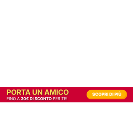
In alternativa, prova la versione digitale!
|
Abbonati
Contribuisci a mantenere questo sito gratuito
Riusciamo a fornire informazione gratuita grazie alla pubblicità erogata dai nostri
partner.
Accettando i consensi richiesti permetti ai nostri partner di creare un'esperienza