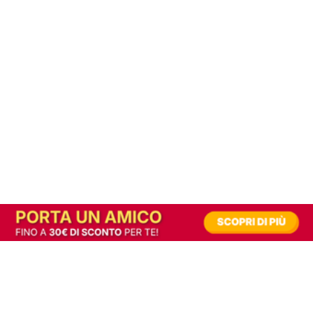
In alternativa, prova la versione digitale!
|
Abbonati
Contribuisci a mantenere questo sito gratuito
Riusciamo a fornire informazione gratuita grazie alla pubblicità erogata dai nostri
partner.
Accettando i consensi richiesti permetti ai nostri partner di creare un'esperienza