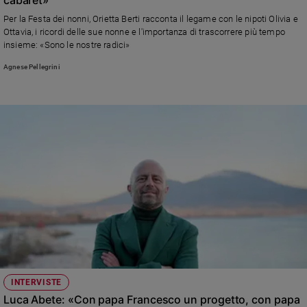
Ambiente
Per la Festa dei nonni, Orietta Berti racconta il legame con le nipoti Olivia e
e
Ottavia, i ricordi delle sue nonne e l'importanza di trascorrere più tempo
Creato
insieme: «Sono le nostre radici»
Volontariato
Agnese Pellegrini
Diritti
Aziende
di
valore
Caso
della
settimana
Migranti
Diversità
e
inclusione
Costume
Cultura
INTERVISTE
e
Luca Abete: «Con papa Francesco un progetto, con papa
spettacoli