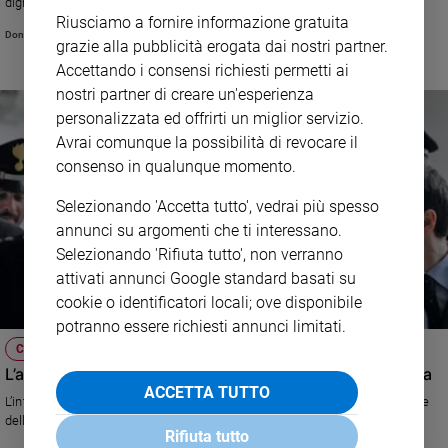
dignità di tutti e serve la persona e i popoli
Riusciamo a fornire informazione gratuita
Don Vincenzo Vitale
grazie alla pubblicità erogata dai nostri partner.
Accettando i consensi richiesti permetti ai
nostri partner di creare un'esperienza
personalizzata ed offrirti un miglior servizio.
Avrai comunque la possibilità di revocare il
consenso in qualunque momento.
Selezionando 'Accetta tutto', vedrai più spesso
annunci su argomenti che ti interessano.
Selezionando 'Rifiuta tutto', non verranno
attivati annunci Google standard basati su
cookie o identificatori locali; ove disponibile
potranno essere richiesti annunci limitati.
CRONACA
L’affaire Garlasco e la rassegnazione amara all’ingiustizia
ACCETTA TUTTO
L’interesse degli italiani per la vicenda non è voyeurismo, ma espressione
della pena per un innocente in carcere
Rifiuta tutto