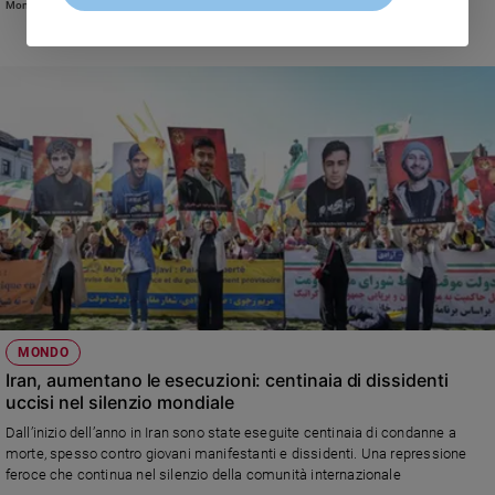
Monica Mondo
MONDO
Iran, aumentano le esecuzioni: centinaia di dissidenti
uccisi nel silenzio mondiale
Dall’inizio dell’anno in Iran sono state eseguite centinaia di condanne a
morte, spesso contro giovani manifestanti e dissidenti. Una repressione
feroce che continua nel silenzio della comunità internazionale