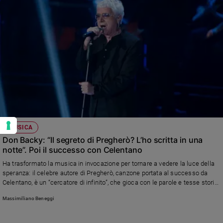
MUSICA
Don Backy: “Il segreto di Pregherò? L’ho scritta in una
notte”. Poi il successo con Celentano
Ha trasformato la musica in invocazione per tornare a vedere la luce della
speranza: il celebre autore di Pregherò, canzone portata al successo da
Celentano, è un “cercatore di infinito”, che gioca con le parole e tesse storie
di fede
Massimiliano Beneggi