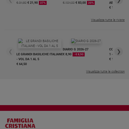
€ 34,80
€ 21,90
€ 104,00
€ 83,00
ABBONAMEN
37%
20%
€ 16,99
Visualizza tutte le riviste
DIARIO G 2026-27
COLLANA ARS
❮
❯
LE GRANDI BASILICHE ITALIANE
€ 8,90
1 - 2
- € 8,90
- VOL DA 1 AL 5
€ 18,50
€ 64,50
Visualizza tutte le collection