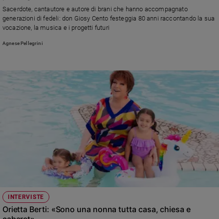
Chiesa
Sacerdote, cantautore e autore di brani che hanno accompagnato
Chiesa
generazioni di fedeli: don Giosy Cento festeggia 80 anni raccontando la sua
vocazione, la musica e i progetti futuri
Fede
Agnese Pellegrini
e
spiritualità
Santi
Devozione
e
fede
Parola
del
giorno
Santo
del
giorno
Società
INTERVISTE
e
Orietta Berti: «Sono una nonna tutta casa, chiesa e
valori
cabaret»