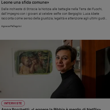
Leone una sfida comune»
Sanremo
Dalle inchieste di Striscia la Notizia alle battaglie nella Terra dei Fuochi,
2026
dall’impegno con i giovani al celebre selfie con Bergoglio: Luca Abete
Cinema,
racconta come senso della giustizia, legalità e attenzione agli ultimi guidino
da sempre il suo cammino
Tv
Agnese Pellegrini
e
streaming
Libri
Musica
Arte
Famiglia
ed
educazione
Genitori
e
figli
Nonni
Coppia
INTERVISTE
Anna Porchetti: «Leggere la Bibbia è meglio di Netflix»
Scuola