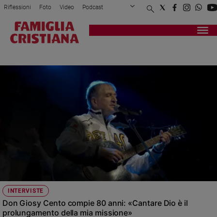
Riflessioni
Foto
Video
Podcast
Privacy Policy
Chi siamo
Contatti
Pubblicità
Attualità
Registrati
Redazione
Italia
CREDERE SAN PAOLO
Cronaca
Politica
Mondo
Economia
Legalità
e
giustizia
Sport
Interviste
Papa
INTERVISTE
Papa
Don Giosy Cento compie 80 anni: «Cantare Dio è il
prolungamento della mia missione»