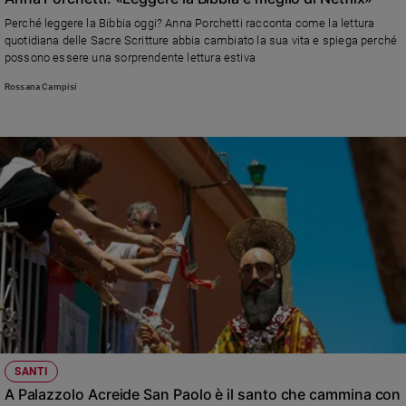
e
Perché leggere la Bibbia oggi? Anna Porchetti racconta come la lettura
giovani
quotidiana delle Sacre Scritture abbia cambiato la sua vita e spiega perché
possono essere una sorprendente lettura estiva
Adolescenza
Bioetica
Rossana Campisi
Vai
Riflessioni
Foto
Video
Podcast
SANTI
A Palazzolo Acreide San Paolo è il santo che cammina con
Privacy