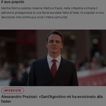
il suo popolo
Policy
Mentre Roma celebra insieme Pietro e Paolo, nella cittadina siciliana il
patrono è protagonista di una festa secolare fatta di fede, riti popolari e una
devozione che continua a unire l’intera comunità
Chi
siamo
Contatti
Pubblicità
Registrati
Redazione
Social
INTERVISTE
Alessandro Preziosi: «Sant’Agostino mi ha avvicinato alla
fede»