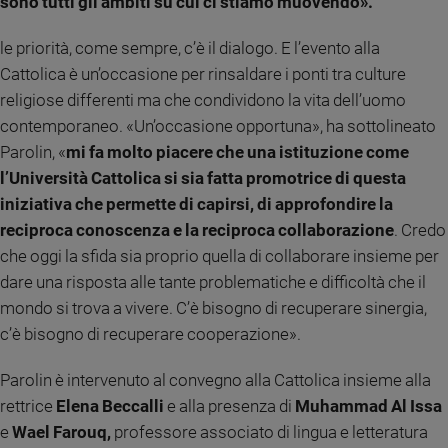
sono tutti gli ambiti su cui ci stiamo muovendo».
e
giovani
le priorità, come sempre, c’è il dialogo. E l’evento alla
Adolescenza
Cattolica è un’occasione per rinsaldare i ponti tra culture
Bioetica
religiose differenti ma che condividono la vita dell’uomo
contemporaneo. «Un’occasione opportuna», ha sottolineato
Parolin, «
mi fa molto piacere che una istituzione come
Vai
l’Università Cattolica si sia fatta promotrice di questa
iniziativa che permette di capirsi, di approfondire la
reciproca conoscenza e la reciproca collaborazione
. Credo
Riflessioni
che oggi la sfida sia proprio quella di collaborare insieme per
dare una risposta alle tante problematiche e difficoltà che il
Foto
mondo si trova a vivere. C’è bisogno di recuperare sinergia,
c’è bisogno di recuperare cooperazione».
Video
Parolin è intervenuto al convegno alla Cattolica insieme alla
Podcast
rettrice
Elena Beccalli
e alla presenza di
Muhammad Al Issa
e
Wael Farouq,
professore associato di lingua e letteratura
Privacy