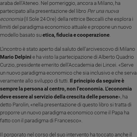
araba dell'Ateneo. Nel pomeriggio, ancora a Milano, ha
Policy
partecipato alla presentazione del libro
Per una nuova
economia
(Il Sole 24 Ore) della rettrice Beccalli che esplora i
Chi
limiti del paradigma economico attuale e propone un nuovo
siamo
modello basato su
etica, fiducia e cooperazione
.
Contatti
L’incontro è stato aperto dal saluto dell'arcivescovo di Milano
Mario Delpini
e ha visto la partecipazione di Alberto Quadrio
Pubblicità
Curzio, presidente emerito dell'Accademia dei Lincei. «Serve
un nuovo paradigma economico che sia inclusivo e che serva
Registrati
veramente allo sviluppo di tutti.
Il principio da seguire è
sempre la persona al centro, non l'economia. L'economia
Redazione
deve essere al servizio della crescita delle persone
», ha
detto Parolin, «nella presentazione di questo libro si tratta di
Social
proporre un nuovo paradigma economico come il Papa ha
fatto con il paradigma di Francesco».
Il porporato nel corso del suo intervento ha toccato anche il