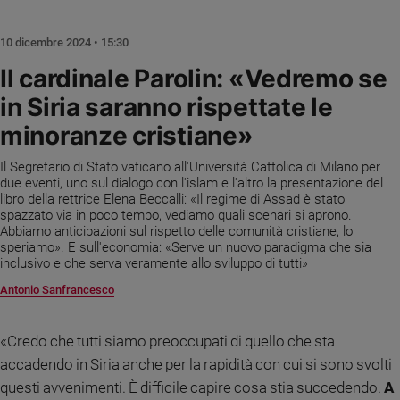
Chiesa
Chiesa
10 dicembre 2024 • 15:30
Fede
Il cardinale Parolin: «Vedremo se
e
in Siria saranno rispettate le
spiritualità
minoranze cristiane»
Santi
Devozione
Il Segretario di Stato vaticano all'Università Cattolica di Milano per
e
due eventi, uno sul dialogo con l'islam e l'altro la presentazione del
fede
libro della rettrice Elena Beccalli: «Il regime di Assad è stato
Parola
spazzato via in poco tempo, vediamo quali scenari si aprono.
Abbiamo anticipazioni sul rispetto delle comunità cristiane, lo
del
speriamo». E sull'economia: «Serve un nuovo paradigma che sia
giorno
inclusivo e che serva veramente allo sviluppo di tutti»
Santo
Antonio Sanfrancesco
del
giorno
«Credo che tutti siamo preoccupati di quello che sta
Società
accadendo in Siria anche per la rapidità con cui si sono svolti
e
valori
questi avvenimenti. È difficile capire cosa stia succedendo.
A