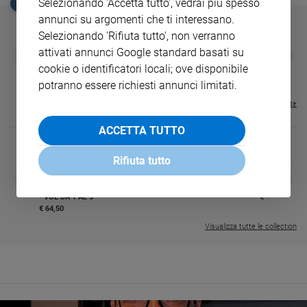
Selezionando 'Accetta tutto', vedrai più spesso
EDICOLA SAN PAOLO
annunci su argomenti che ti interessano.
Selezionando 'Rifiuta tutto', non verranno
attivati annunci Google standard basati su
GBABY
FAMIGLIA CRISTIANA
GBABY DIGITA
❮
❯
€ 34,80
€ 21,90
€ 104,00
€ 83,00
ABBONAMEN
37%
20%
cookie o identificatori locali; ove disponibile
€ 16,99
potranno essere richiesti annunci limitati.
Visualizza tutte le riviste
ACCETTA TUTTO
Rifiuta tutto
DIARIO G 2026-27
COLLANA ARS
❮
❯
LE GRANDI BASILICHE ITALIANE
€ 8,90
1 - 2
- € 8,90
- VOL DA 1 AL 5
€ 18,50
€ 64,50
Visualizza tutte le collection