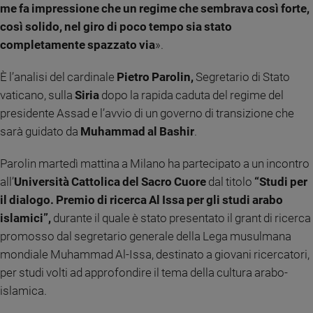
me fa impressione che un regime che sembrava così forte,
Ambiente
e
così solido, nel giro di poco tempo sia stato
Creato
completamente spazzato via
».
Volontariato
Diritti
È l’analisi del cardinale
Pietro Parolin,
Segretario di Stato
Aziende
vaticano, sulla
Siria
dopo la rapida caduta del regime del
di
presidente Assad e l’avvio di un governo di transizione che
valore
sarà guidato da
Muhammad al Bashir
.
Caso
della
Parolin martedì mattina a Milano ha partecipato a un incontro
settimana
all’
Università Cattolica del Sacro Cuore
dal titolo
“Studi per
Migranti
il dialogo. Premio di ricerca Al Issa per gli studi arabo
Diversità
islamici”,
durante il quale è stato presentato il grant di ricerca
e
promosso dal segretario generale della Lega musulmana
inclusione
mondiale Muhammad Al-Issa, destinato a giovani ricercatori,
Costume
per studi volti ad approfondire il tema della cultura arabo-
Cultura
islamica.
e
spettacoli