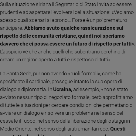
Sulla situazione siriana il Segretario di Stato invita ad essere
Sanremo
prudenti e ad aspettare l’evolversi della situazione: «Vediamo
2026
adesso quali scenari si aprono… Forse è un po’ prematuro
Cinema,
anticipare.
Abbiamo avuto qualche rassicurazione sul
Tv
e
rispetto delle comunità cristiane, quindi noi speriamo
streaming
davvero che ci possa essere un futuro di rispetto per tutti
».
Libri
L’auspicio «è che anche quelli che subentrano cerchino di
Musica
creare un regime aperto a tutti e rispettoso di tutti».
Arte
La Santa Sede, pur non avendo «ruoli formali», come ha
Famiglia
specificato il cardinale, prosegue intanto la sua opera di
ed
educazione
dialogo e diplomazia. In
Ucraina,
ad esempio, «non è stato
avviato nessun tipo di negoziato formale, però approfittiamo
Genitori
di tutte le situazioni per cercare condizioni che permettano di
e
figli
avviare un dialogo e risolvere un problema nel senso del
Nonni
cessate il fuoco, nel senso della liberazione degli ostaggi in
Coppia
Medio Oriente, nel senso degli aiuti umanitari ecc.
Questi
Scuola