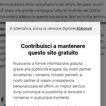
tema giubilare della cancellazione del debito dei paesi poveri:
«È stata una grande campagna fatta nel Giubileo del 2000 e
riprenderà adesso in questa occasione. Non so in che termini,
ma penso che anche in questo Giubileo ci sarà un impegno
In alternativa, prova la versione digitale!
|
Abbonati
su questo tema, almeno per proporre una cancellazione
del debito.
Siamo sempre all'interno delle stesse dinamiche
con il debito che non deve essere un peso insopportabile per
Contribuisci a mantenere
queste nazioni. Adesso c'è anche il tema del debito ecologico
questo sito gratuito
oltre a quello economico. Questi paesi devono essere messi
nelle condizioni di affrontare le necessità reale della loro
Riusciamo a fornire informazione gratuita
gente, salute, educazione e sviluppo».
grazie alla pubblicità erogata dai nostri partner.
Accettando i consensi richiesti permetti ai
nostri partner di creare un'esperienza
personalizzata ed offrirti un miglior servizio.
Avrai comunque la possibilità di revocare il
consenso in qualunque momento.