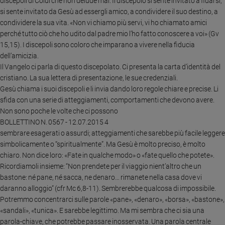
discepoli di Colui che non delude mai. Il discepolo si sente invitato a fidarsi,
e
si sente invitato da Gesù ad essergli amico, a condividere il suo destino, a
giovani
condividere la sua vita. «Non vi chiamo più servi, vi ho chiamato amici
Adolescenza
perché tutto ciò che ho udito dal padre mio l’ho fatto conoscere a voi» (Gv
15,15). I discepoli sono coloro che imparano a vivere nella fiducia
Bioetica
dell’amicizia.
Il Vangelo ci parla di questo discepolato. Ci presenta la carta d’identità del
cristiano. La sua lettera di presentazione, le sue credenziali.
Vai
Gesù chiama i suoi discepoli e li invia dando loro regole chiare e precise. Li
sfida con una serie di atteggiamenti, comportamenti che devono avere.
Non sono poche le volte che ci possono
Riflessioni
BOLLETTINO N. 0567 - 12.07.2015 4
sembrare esagerati o assurdi; atteggiamenti che sarebbe più facile leggere
simbolicamente o “spiritualmente”. Ma Gesù è molto preciso, è molto
Foto
chiaro. Non dice loro: «Fate in qualche modo» o «fate quello che potete».
Ricordiamoli insieme: “Non prendete per il viaggio nient’altro che un
Video
bastone: né pane, né sacca, ne denaro… rimanete nella casa dove vi
daranno alloggio” (cfr Mc 6,8-11). Sembrerebbe qualcosa di impossibile.
Podcast
Potremmo concentrarci sulle parole «pane», «denaro», «borsa», «bastone»,
«sandali», «tunica». E sarebbe legittimo. Ma mi sembra che ci sia una
Privacy
parola-chiave, che potrebbe passare inosservata. Una parola centrale