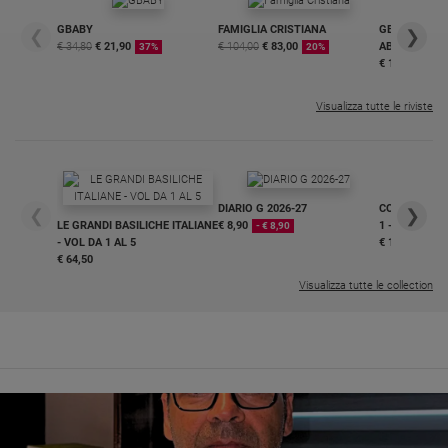
GBABY
FAMIGLIA CRISTIANA
GBABY DIGITA
❮
❯
€ 34,80
€ 21,90
€ 104,00
€ 83,00
ABBONAMEN
37%
20%
€ 16,99
Visualizza tutte le riviste
DIARIO G 2026-27
COLLANA ARS
❮
❯
LE GRANDI BASILICHE ITALIANE
€ 8,90
1 - 2
- € 8,90
- VOL DA 1 AL 5
€ 18,50
€ 64,50
Visualizza tutte le collection