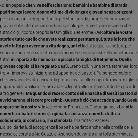
Ambiente
«di
un popolo che vive nell'esclusione: bambini e bambine di strada,
e
padri senza lavoro, donne vittime di violenza e giovani senza orizzonti
Creato
per la mancanza di opportunità per studiare e lavorare, donne anziane
Volontariato
gravemente inferme che non hanno i soldi per le medicine» e spiega che
tutto ciò gli ricorda proprio la famiglia di Betlemme: «
Ascoltare le vostre
Diritti
storie e tutto quello che avete realizzato per stare qui, tutte le lotte che
Aziende
avete fatto per avere una vita degna, un tetto,
tutto quello che fate per
di
superare l'inclemenza del tempo, le inondazioni di queste ultime settimane,
valore
tutto
mi riporta alla memoria la piccola famiglia di Betlemme. Quella
Caso
giovane coppia ci ha regalato Gesù.
Erano soli, in una terra estranea, loro
della
tre. All'improvviso iniziarono ad apparire dei pastori. Persone come loro
settimana
che avevano dovuto lasciare la propria realtà allo scopo di trovare migliori
Migranti
opportunità familiari. La loro vita era legata alle inclemenze del tempo e di
Diversità
altro genere».
Ma quando si resero conto della nascita di Gesù i pastori si
e
avvicinarono, si fecero prossimi: «Questo è ciò che accade quando Gesù
inclusione
appare nella nostra vita»,
dice papa Francesco. Che aggiunge: «
La lotta
Costume
non vi ha rubato il sorriso, la gioia, la speranza, non vi ha tolto la
solidarietà, al contrario, l'ha stimolata
, l'ha fatta crescere».
Cultura
E di solidarietà, di accoglienza il papa ha parlato anche nella omelia della
e
messa celebrata a Nu Guazu di Asuncion davanti a una folla sterminata.
spettacoli