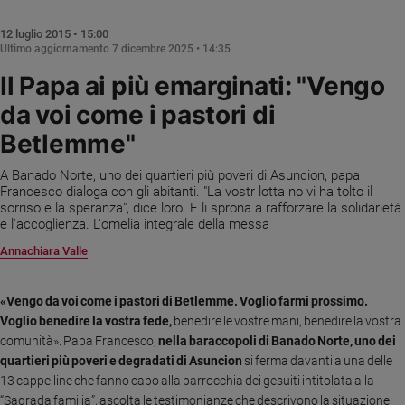
Chiesa
Chiesa
12 luglio 2015 • 15:00
Ultimo aggiornamento
7 dicembre 2025 • 14:35
Fede
Il Papa ai più emarginati: "Vengo
e
spiritualità
da voi come i pastori di
Santi
Betlemme"
Devozione
e
A Banado Norte, uno dei quartieri più poveri di Asuncion, papa
Francesco dialoga con gli abitanti. "La vostr lotta no vi ha tolto il
fede
sorriso e la speranza", dice loro. E li sprona a rafforzare la solidarietà
Parola
e l'accoglienza. L'omelia integrale della messa
del
Annachiara Valle
giorno
Santo
del
«Vengo da voi come i pastori di Betlemme. Voglio farmi prossimo.
giorno
Voglio benedire la vostra fede,
benedire le vostre mani, benedire la vostra
comunità». Papa Francesco,
nella baraccopoli di Banado Norte, uno dei
Società
quartieri più poveri e degradati di Asuncion
si ferma davanti a una delle
e
13 cappelline che fanno capo alla parrocchia dei gesuiti intitolata alla
valori
“Sagrada familia”, ascolta le testimonianze che descrivono la situazione