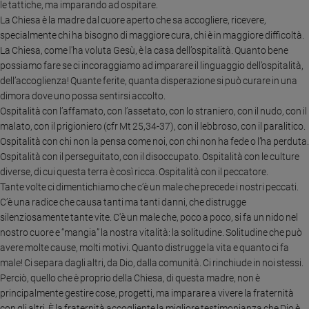
le tattiche, ma imparando ad ospitare.
La Chiesa è la madre dal cuore aperto che sa accogliere, ricevere,
specialmente chi ha bisogno di maggiore cura, chi è in maggiore difficoltà.
La Chiesa, come l'ha voluta Gesù, è la casa dell’ospitalità. Quanto bene
possiamo fare se ci incoraggiamo ad imparare il linguaggio dell’ospitalità,
dell’accoglienza! Quante ferite, quanta disperazione si può curare in una
dimora dove uno possa sentirsi accolto.
Ospitalità con l’affamato, con l’assetato, con lo straniero, con il nudo, con il
malato, con il prigioniero (cfr Mt 25,34-37), con il lebbroso, con il paralitico.
Ospitalità con chi non la pensa come noi, con chi non ha fede o l’ha perduta.
Ospitalità con il perseguitato, con il disoccupato. Ospitalità con le culture
diverse, di cui questa terra è così ricca. Ospitalità con il peccatore.
Tante volte ci dimentichiamo che c’è un male che precede i nostri peccati.
C’è una radice che causa tanti ma tanti danni, che distrugge
silenziosamente tante vite. C'è un male che, poco a poco, si fa un nido nel
nostro cuore e “mangia” la nostra vitalità: la solitudine. Solitudine che può
avere molte cause, molti motivi. Quanto distrugge la vita e quanto ci fa
male! Ci separa dagli altri, da Dio, dalla comunità. Ci rinchiude in noi stessi.
Perciò, quello che è proprio della Chiesa, di questa madre, non è
principalmente gestire cose, progetti, ma imparare a vivere la fraternità
con gli altri. È la fraternità accogliente la migliore testimonianza che Dio è