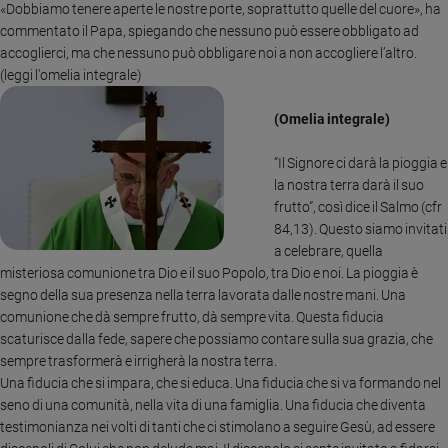
«Dobbiamo tenere aperte le nostre porte, soprattutto quelle del cuore», ha
Sanremo
commentato il Papa, spiegando che nessuno può essere obbligato ad
2026
accoglierci, ma che nessuno può obbligare noi a non accogliere l’altro.
Cinema,
(leggi l'omelia integrale)
Tv
e
(Omelia integrale)
streaming
Libri
“Il Signore ci darà la pioggia e
la nostra terra darà il suo
Musica
frutto”, così dice il Salmo (cfr
Arte
84,13). Questo siamo invitati
a celebrare, quella
Famiglia
misteriosa comunione tra Dio e il suo Popolo, tra Dio e noi. La pioggia è
ed
educazione
segno della sua presenza nella terra lavorata dalle nostre mani. Una
comunione che dà sempre frutto, dà sempre vita. Questa fiducia
Genitori
scaturisce dalla fede, sapere che possiamo contare sulla sua grazia, che
e
sempre trasformerà e irrigherà la nostra terra.
figli
Una fiducia che si impara, che si educa. Una fiducia che si va formando nel
Nonni
seno di una comunità, nella vita di una famiglia. Una fiducia che diventa
Coppia
testimonianza nei volti di tanti che ci stimolano a seguire Gesù, ad essere
Scuola