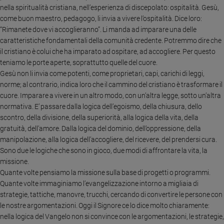
nella spiritualità cristiana, nell’esperienza di discepolato: ospitalità. Gesù,
Policy
come buon maestro, pedagogo, li invia a vivere l’ospitalità. Dice loro:
“Rimanete dove vi accoglieranno”. Li manda ad imparare una delle
Chi
caratteristiche fondamentali della comunità credente. Potremmo dire che
il cristiano è colui che ha imparato ad ospitare, ad accogliere. Per questo
siamo
teniamo le porte aperte, soprattutto quelle del cuore.
Gesù non li invia come potenti, come proprietari, capi, carichi di leggi,
Contatti
norme; al contrario, indica loro che il cammino del cristiano è trasformare il
cuore. Imparare a vivere in un altro modo, con un’altra legge, sotto un’altra
Pubblicità
normativa. E’ passare dalla logica dell’egoismo, della chiusura, dello
scontro, della divisione, della superiorità, alla logica della vita, della
Registrati
gratuità, dell’amore. Dalla logica del dominio, dell’oppressione, della
manipolazione, alla logica dell’accogliere, del ricevere, del prendersi cura.
Sono due le logiche che sono in gioco, due modi di affrontare la vita, la
Redazione
missione.
Quante volte pensiamo la missione sulla base di progetti o programmi.
Social
Quante volte immaginiamo l’evangelizzazione intorno a migliaia di
strategie, tattiche, manovre, trucchi, cercando di convertire le persone con
le nostre argomentazioni. Oggi il Signore ce lo dice molto chiaramente:
nella logica del Vangelo non si convince con le argomentazioni, le strategie,