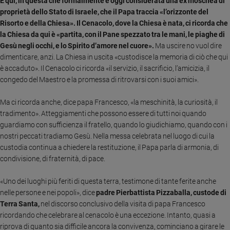
È qui, in questa che formalmente è oggi considerata una ex moschea di
Ambiente
proprietà dello Stato di Israele, che il Papa traccia «l’orizzonte del
e
Risorto e della Chiesa». Il Cenacolo, dove la Chiesa è nata, ci ricorda che
Creato
la Chiesa da qui è «partita, con il Pane spezzato tra le mani, le piaghe di
Volontariato
Gesù negli occhi, e lo Spirito d’amore nel cuore».
Ma uscire no vuol dire
Diritti
dimenticare, anzi. La Chiesa in uscita «custodisce la memoria di ciò che qui
è accaduto». Il Cenacolo ci ricorda «il servizio, il sacrificio, l’amicizia, il
Aziende
di
congedo del Maestro e la promessa di ritrovarsi con i suoi amici».
valore
Ma ci ricorda anche, dice papa Francesco, «la meschinità, la curiosità, il
Caso
tradimento». Atteggiamenti che possono essere di tutti noi quando
della
guardiamo con sufficienza il fratello, quando lo giudichiamo, quando con i
settimana
nostri peccati tradiamo Gesù.
Nella messa celebrata nel luogo di cui la
Migranti
custodia continua a chiedere la restituzione, il Papa parla di armonia, di
Diversità
condivisione, di fraternità, di pace.
e
inclusione
«Uno dei luoghi più feriti di questa terra, testimone di tante ferite anche
Costume
nelle persone e nei popoli», dice
padre Pierbattista Pizzaballa, custode di
Terra Santa,
nel discorso conclusivo della visita di papa Francesco
Cultura
ricordando che celebrare al cenacolo è una eccezione. Intanto, quasi a
e
spettacoli
riprova di quanto sia difficile ancora la convivenza, cominciano a girare le