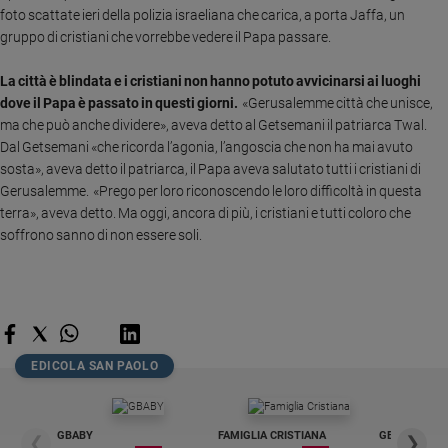
foto scattate ieri della polizia israeliana che carica, a porta Jaffa, un
Sanremo
gruppo di cristiani che vorrebbe vedere il Papa passare.
2026
Cinema,
La città è blindata e i cristiani non hanno potuto avvicinarsi ai luoghi
Tv
dove il Papa è passato in questi giorni.
«Gerusalemme città che unisce,
e
ma che può anche dividere», aveva detto al Getsemani il patriarca Twal.
streaming
Dal Getsemani «che ricorda l’agonia, l’angoscia che non ha mai avuto
Libri
sosta», aveva detto il patriarca, il Papa aveva salutato tutti i cristiani di
Musica
Gerusalemme. «Prego per loro riconoscendo le loro difficoltà in questa
terra», aveva detto. Ma oggi, ancora di più, i cristiani e tutti coloro che
Arte
soffrono sanno di non essere soli.
Famiglia
ed
educazione
Genitori
e
EDICOLA SAN PAOLO
figli
Nonni
Coppia
GBABY
FAMIGLIA CRISTIANA
GBABY DIGITA
❮
❯
Scuola