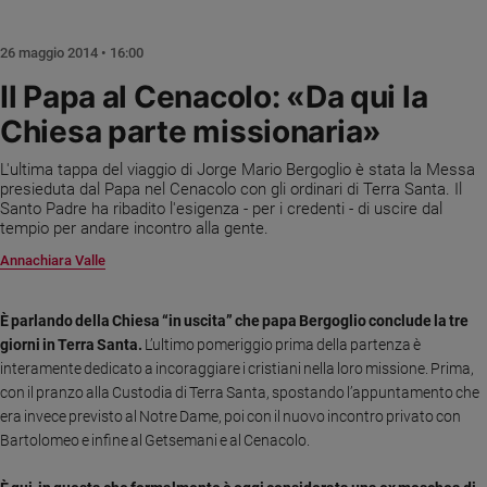
Chiesa
Chiesa
26 maggio 2014 • 16:00
Fede
Il Papa al Cenacolo: «Da qui la
e
Chiesa parte missionaria»
spiritualità
Santi
L'ultima tappa del viaggio di Jorge Mario Bergoglio è stata la Messa
Devozione
presieduta dal Papa nel Cenacolo con gli ordinari di Terra Santa. Il
Santo Padre ha ribadito l'esigenza - per i credenti - di uscire dal
e
tempio per andare incontro alla gente.
fede
Annachiara Valle
Parola
del
giorno
È parlando della Chiesa “in uscita” che papa Bergoglio conclude la tre
Santo
giorni in Terra Santa.
L’ultimo pomeriggio prima della partenza è
del
interamente dedicato a incoraggiare i cristiani nella loro missione. Prima,
giorno
con il pranzo alla Custodia di Terra Santa, spostando l’appuntamento che
era invece previsto al Notre Dame, poi con il nuovo incontro privato con
Società
Bartolomeo e infine al Getsemani e al Cenacolo.
e
valori