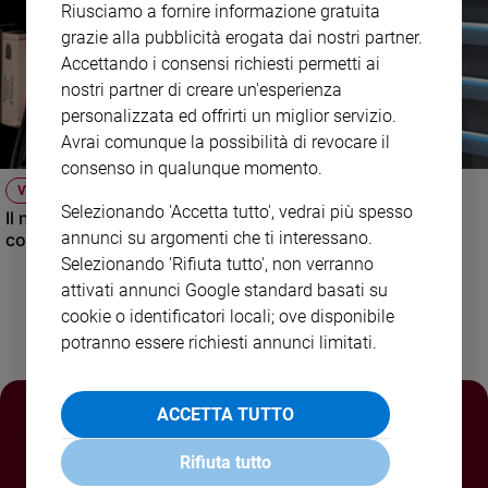
Riusciamo a fornire informazione gratuita
Policy
grazie alla pubblicità erogata dai nostri partner.
Accettando i consensi richiesti permetti ai
Chi
nostri partner di creare un'esperienza
personalizzata ed offrirti un miglior servizio.
siamo
Avrai comunque la possibilità di revocare il
consenso in qualunque momento.
Contatti
VIDEO
Selezionando 'Accetta tutto', vedrai più spesso
Il nuovo numero di Famiglia Cristiana raccontato dal
Pubblicità
annunci su argomenti che ti interessano.
condirettore.
Selezionando 'Rifiuta tutto', non verranno
Registrati
attivati annunci Google standard basati su
cookie o identificatori locali; ove disponibile
Redazione
potranno essere richiesti annunci limitati.
Social
ACCETTA TUTTO
Rifiuta tutto