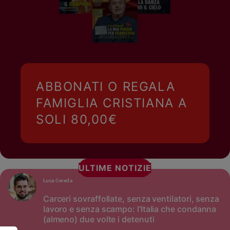
ABBONATI O REGALA
FAMIGLIA CRISTIANA A
SOLI 80,00€
ULTIME NOTIZIE
Luca Cereda
Carceri sovraffollate, senza ventilatori, senza
lavoro e senza scampo: l'Italia che condanna
(almeno) due volte i detenuti