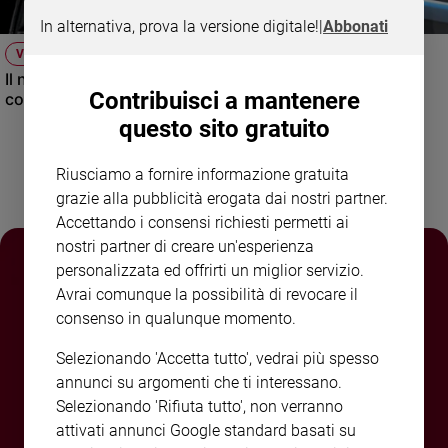
e
In alternativa, prova la versione digitale!
|
Abbonati
giovani
VIDEO
Adolescenza
Il nuovo numero di Famiglia Cristiana raccontato dal
Bioetica
Contribuisci a mantenere
condirettore.
questo sito gratuito
Vai
Riusciamo a fornire informazione gratuita
grazie alla pubblicità erogata dai nostri partner.
Accettando i consensi richiesti permetti ai
Riflessioni
nostri partner di creare un'esperienza
personalizzata ed offrirti un miglior servizio.
Foto
Avrai comunque la possibilità di revocare il
consenso in qualunque momento.
Video
Selezionando 'Accetta tutto', vedrai più spesso
annunci su argomenti che ti interessano.
Podcast
Selezionando 'Rifiuta tutto', non verranno
attivati annunci Google standard basati su
Privacy