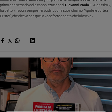
primo anniversario della canonizzazione di
Giovanni Paolo II
: «Carissimi»,
Sanremo
ha detto, «risuoni sempre nei vostri cuori il suo richiamo: “Aprite le porte a
2026
Cristo!”, che diceva con quella voce forte e santa che lui aveva»
Cinema,
Tv
e
streaming
Libri
Musica
Arte
Famiglia
ed
educazione
Genitori
e
figli
Nonni
Coppia
Scuola