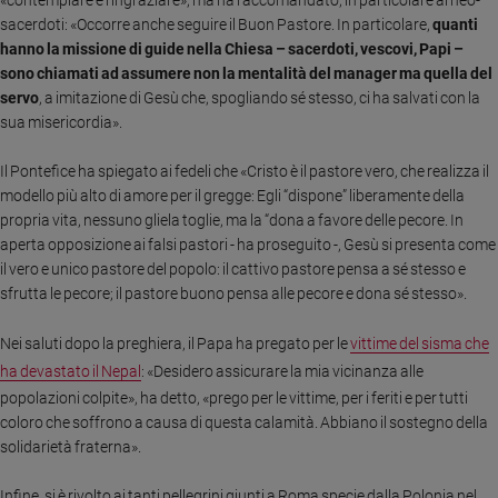
«contemplare e ringraziare», ma ha raccomandato, in particolare ai neo-
Ambiente
sacerdoti: «Occorre anche seguire il Buon Pastore. In particolare,
quanti
e
hanno la missione di guide nella Chiesa – sacerdoti, vescovi, Papi –
Creato
sono chiamati ad assumere non la mentalità del manager ma quella del
Volontariato
servo
, a imitazione di Gesù che, spogliando sé stesso, ci ha salvati con la
Diritti
sua misericordia».
Aziende
di
Il Pontefice ha spiegato ai fedeli che «Cristo è il pastore vero, che realizza il
valore
modello più alto di amore per il gregge:
Egli “dispone” liberamente della
propria vita, nessuno gliela toglie, ma la “dona a favore delle pecore. In
Caso
aperta opposizione ai falsi pastori - ha proseguito -, Gesù si presenta come
della
il vero e unico pastore del popolo: il cattivo pastore pensa a sé stesso e
settimana
sfrutta le pecore; il pastore buono pensa alle pecore e dona sé stesso».
Migranti
Diversità
Nei saluti dopo la preghiera, il Papa ha pregato per le
vittime del sisma che
e
ha devastato il Nepal
: «Desidero assicurare la mia vicinanza alle
inclusione
popolazioni colpite», ha detto, «prego per le vittime, per i feriti e per tutti
Costume
coloro che soffrono a causa di questa calamità. Abbiano il sostegno della
solidarietà fraterna».
Cultura
e
spettacoli
Infine, si è rivolto ai tanti pellegrini giunti a Roma specie dalla Polonia nel