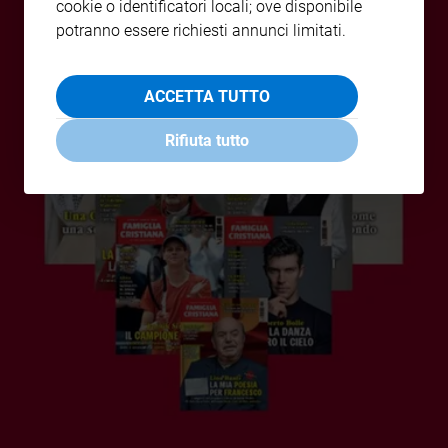
cookie o identificatori locali; ove disponibile
Policy
potranno essere richiesti annunci limitati.
Chi
ACCETTA TUTTO
siamo
Rifiuta tutto
Contatti
Pubblicità
Registrati
Redazione
Social