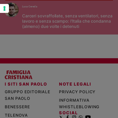
Luca Cereda
Carceri sovraffollate, senza ventilatori, senza
lavoro e senza scampo: l'Italia che condanna
(almeno) due volte i detenuti
I SITI SAN PAOLO
NOTE LEGALI
GRUPPO EDITORIALE
PRIVACY POLICY
SAN PAOLO
INFORMATIVA
BENESSERE
WHISTLEBLOWING
SOCIAL
TELENOVA