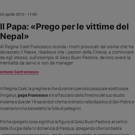
Chiesa
Chiesa
26 aprile 2015 • 11:00
Fede
Il Papa: «Prego per le vittime del
e
Nepal»
spiritualità
Santi
Al Regina Coeli Francesco ricorda i morti provocati dal sisma che ha
Devozione
devastato il Paese, ribadisce che i pastori della Chiesa, a cominciare
da egli stesso, sull'esempio di Gesù Buon Pastore, devono avere la
e
mentalità da servo e non da manager
fede
Antonio Sanfrancesco
Parola
del
giorno
Al Regina Coeli, la preghiera che durante il periodo pasquale sostituisce
Santo
l'Angelus,
papa Francesco
si è affacciato dalla finestra del suo studio
del
insieme a due dei 19 sacerdoti che ha ordinato nella Basilica di San Pietro e
giorno
insieme loro ha benedetto la folla di pellegrini.
Società
Poi ha spiegato cosa significa la figura di Gesù Buon Pastore, al centro
e
della liturgia della IV domenica di Pasqua, spiegando che non basta
valori