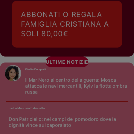
ABBONATI O REGALA
FAMIGLIA CRISTIANA A
SOLI 80,00€
ULTIME NOTIZIE
Giulia Cerqueti
Il Mar Nero al centro della guerra: Mosca
attacca le navi mercantili, Kyiv la flotta ombra
russa
padre Maurizio Patriciello
Don Patriciello: nei campi del pomodoro dove la
dignità vince sul caporalato