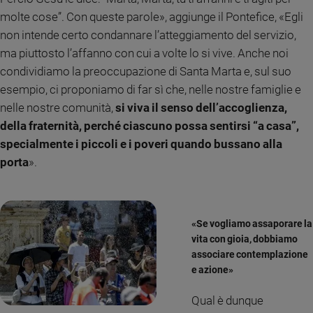
e
molte cose”. Con queste parole», aggiunge il Pontefice, «Egli
giovani
non intende certo condannare l’atteggiamento del servizio,
Adolescenza
ma piuttosto l’affanno con cui a volte lo si vive. Anche noi
Bioetica
condividiamo la preoccupazione di Santa Marta e, sul suo
esempio, ci proponiamo di far sì che, nelle nostre famiglie e
nelle nostre comunità,
si viva il senso dell’accoglienza,
Vai
della fraternità, perché ciascuno possa sentirsi “a casa”,
specialmente i piccoli e i poveri quando bussano alla
porta
».
Riflessioni
Foto
«Se vogliamo assaporare la
Video
vita con gioia, dobbiamo
associare contemplazione
e azione»
Podcast
Qual è dunque
Privacy