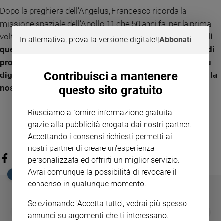
Dopo la preghiera dell’Angelus, Francesco ricorda la
missione spaziale dell’Apollo 11 che 50 anni fa, per la prima
volta nella storia, mise piede sulla luna: «
Possa il ricordo di
In alternativa, prova la versione digitale!
|
Abbonati
quel grande passo per l’umanità accendere il desiderio di
progredire insieme verso traguardi ancora maggiori: più
Contribuisci a mantenere
dignità ai deboli, più giustizia tra i popoli, più futuro per la
nostra casa comune
».
questo sito gratuito
Riusciamo a fornire informazione gratuita
grazie alla pubblicità erogata dai nostri partner.
Accettando i consensi richiesti permetti ai
nostri partner di creare un'esperienza
personalizzata ed offrirti un miglior servizio.
Avrai comunque la possibilità di revocare il
EDICOLA SAN PAOLO
consenso in qualunque momento.
Selezionando 'Accetta tutto', vedrai più spesso
GBABY
FAMIGLIA CRISTIANA
GBABY DIGITA
❮
❯
annunci su argomenti che ti interessano.
€ 34,80
€ 21,90
€ 104,00
€ 83,00
ABBONAMEN
37%
20%