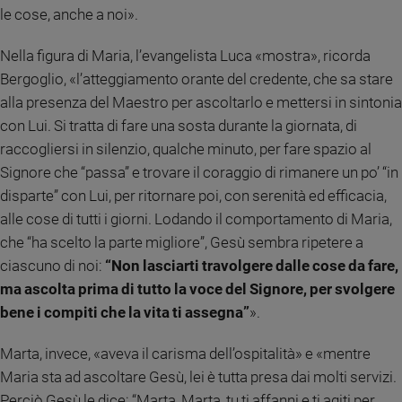
le cose, anche a noi».
Sanremo
2026
Nella figura di Maria, l’evangelista Luca «mostra», ricorda
Cinema,
Bergoglio, «l’atteggiamento orante del credente, che sa stare
Tv
alla presenza del Maestro per ascoltarlo e mettersi in sintonia
e
streaming
con Lui. Si tratta di fare una sosta durante la giornata, di
Libri
raccogliersi in silenzio, qualche minuto, per fare spazio al
Musica
Signore che “passa” e trovare il coraggio di rimanere un po’ “in
Arte
disparte” con Lui, per ritornare poi, con serenità ed efficacia,
alle cose di tutti i giorni. Lodando il comportamento di Maria,
Famiglia
che “ha scelto la parte migliore”, Gesù sembra ripetere a
ed
educazione
ciascuno di noi:
“Non lasciarti travolgere dalle cose da fare,
ma ascolta prima di tutto la voce del Signore, per svolgere
Genitori
e
bene i compiti che la vita ti assegna”
».
figli
Marta, invece, «aveva il carisma dell’ospitalità» e «mentre
Nonni
Maria sta ad ascoltare Gesù, lei è tutta presa dai molti servizi.
Coppia
Perciò Gesù le dice: “Marta, Marta, tu ti affanni e ti agiti per
Scuola