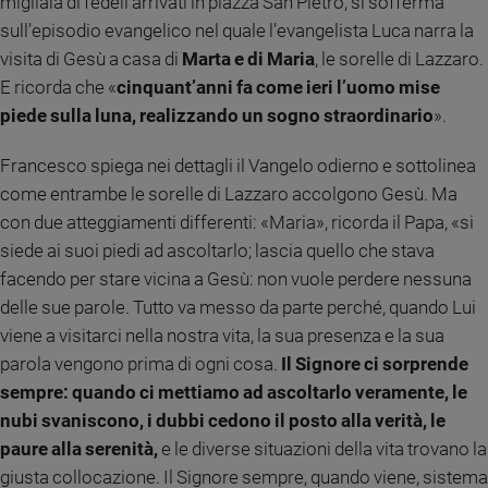
migliaia di fedeli arrivati in piazza San Pietro, si sofferma
Ambiente
sull’episodio evangelico nel quale l’evangelista Luca narra la
e
visita di Gesù a casa di
Marta e di Maria
, le sorelle di Lazzaro.
Creato
E ricorda che «
cinquant’anni fa come ieri l’uomo mise
Volontariato
piede sulla luna, realizzando un sogno straordinario
».
Diritti
Aziende
Francesco spiega nei dettagli il Vangelo odierno e sottolinea
di
valore
come entrambe le sorelle di Lazzaro accolgono Gesù. Ma
Caso
con due atteggiamenti differenti: «Maria», ricorda il Papa, «si
della
siede ai suoi piedi ad ascoltarlo; lascia quello che stava
settimana
facendo per stare vicina a Gesù: non vuole perdere nessuna
Migranti
delle sue parole. Tutto va messo da parte perché, quando Lui
Diversità
viene a visitarci nella nostra vita, la sua presenza e la sua
e
parola vengono prima di ogni cosa.
Il Signore ci sorprende
inclusione
sempre: quando ci mettiamo ad ascoltarlo veramente, le
Costume
nubi svaniscono, i dubbi cedono il posto alla verità, le
Cultura
paure alla serenità,
e le diverse situazioni della vita trovano la
e
giusta collocazione. Il Signore sempre, quando viene, sistema
spettacoli