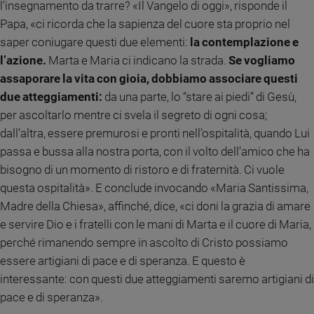
l’insegnamento da trarre? «Il Vangelo di oggi», risponde il
Policy
Papa, «ci ricorda che la sapienza del cuore sta proprio nel
saper coniugare questi due elementi:
la contemplazione e
Chi
l’azione.
Marta e Maria ci indicano la strada.
Se vogliamo
siamo
assaporare la vita con gioia, dobbiamo associare questi
due atteggiamenti:
da una parte, lo “stare ai piedi” di Gesù,
Contatti
per ascoltarlo mentre ci svela il segreto di ogni cosa;
dall’altra, essere premurosi e pronti nell’ospitalità, quando Lui
Pubblicità
passa e bussa alla nostra porta, con il volto dell’amico che ha
bisogno di un momento di ristoro e di fraternità. Ci vuole
Registrati
questa ospitalità». E conclude invocando «Maria Santissima,
Madre della Chiesa», affinché, dice, «ci doni la grazia di amare
Redazione
e servire Dio e i fratelli con le mani di Marta e il cuore di Maria,
perché rimanendo sempre in ascolto di Cristo possiamo
Social
essere artigiani di pace e di speranza. E questo è
interessante: con questi due atteggiamenti saremo artigiani di
pace e di speranza».