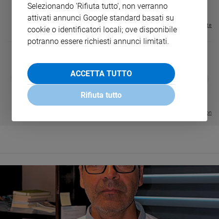
€ 16,99
Selezionando 'Rifiuta tutto', non verranno
attivati annunci Google standard basati su
Visualizza tutte le riviste
cookie o identificatori locali; ove disponibile
potranno essere richiesti annunci limitati.
ACCETTA TUTTO
DIARIO G 2026-27
COLLANA ARS
❮
❯
LE GRANDI BASILICHE ITALIANE
€ 8,90
1 - 2
- € 8,90
- VOL DA 1 AL 5
€ 18,50
Rifiuta tutto
€ 64,50
Visualizza tutte le collection