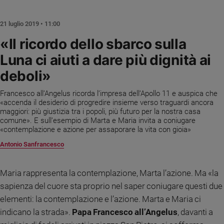
Chiesa
Chiesa
21 luglio 2019 • 11:00
Fede
«Il ricordo dello sbarco sulla
e
Luna ci aiuti a dare più dignità ai
spiritualità
deboli»
Santi
Devozione
Francesco all’Angelus ricorda l’impresa dell’Apollo 11 e auspica che
e
«accenda il desiderio di progredire insieme verso traguardi ancora
fede
maggiori: più giustizia tra i popoli, più futuro per la nostra casa
Parola
comune». E sull’esempio di Marta e Maria invita a coniugare
«contemplazione e azione per assaporare la vita con gioia»
del
giorno
Antonio Sanfrancesco
Santo
del
Maria rappresenta la contemplazione, Marta l’azione. Ma «la
giorno
sapienza del cuore sta proprio nel saper coniugare questi due
Società
elementi: la contemplazione e l’azione. Marta e Maria ci
e
indicano la strada».
Papa Francesco all’Angelus
, davanti a
valori