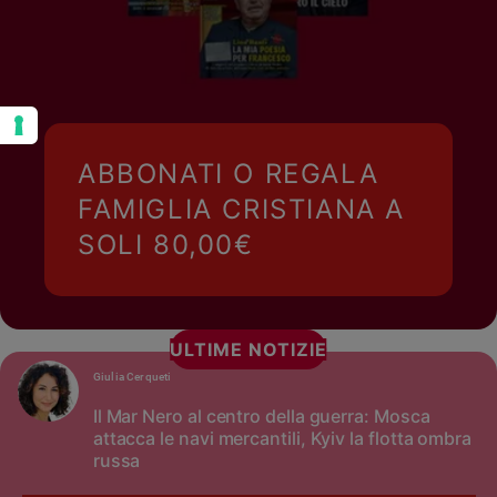
ABBONATI O REGALA
FAMIGLIA CRISTIANA A
SOLI 80,00€
ULTIME NOTIZIE
Giulia Cerqueti
Il Mar Nero al centro della guerra: Mosca
attacca le navi mercantili, Kyiv la flotta ombra
russa