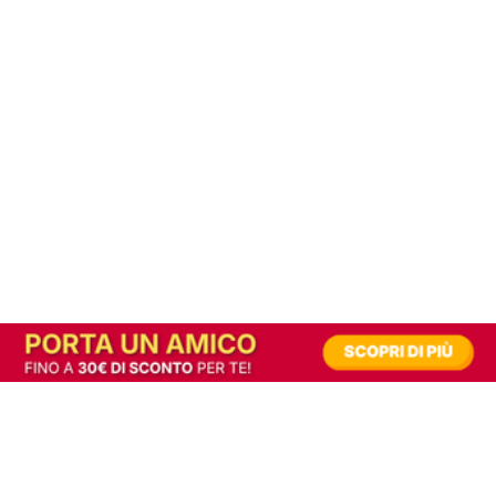
In alternativa, prova la versione digitale!
|
Abbonati
Contribuisci a mantenere questo sito gratuito
Riusciamo a fornire informazione gratuita grazie alla pubblicità erogata dai nostri
partner.
Accettando i consensi richiesti permetti ai nostri partner di creare un'esperienza