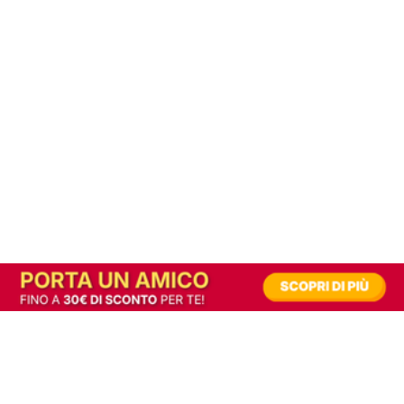
In alternativa, prova la versione digitale!
|
Abbonati
Contribuisci a mantenere questo sito gratuito
Riusciamo a fornire informazione gratuita grazie alla pubblicità erogata dai nostri
partner.
Accettando i consensi richiesti permetti ai nostri partner di creare un'esperienza